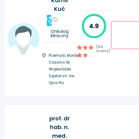
Kamil
Kuć
#
3
4.9
Onkolog
kliniczny
(94
oceny)
Przemyśl, Monte
Cassino 18,
Wojewódzki
Szpital im. św.
Ojca Pio
prof. dr
hab. n.
med.