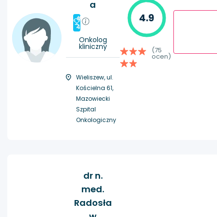
a
4.9
#
4
Onkolog
kliniczny
(75
ocen)
Wieliszew, ul.
Kościelna 61,
Mazowiecki
Szpital
Onkologiczny
dr n.
med.
Radosła
w