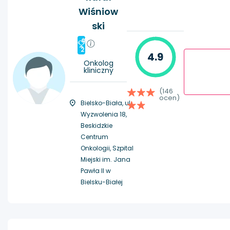
Wiśniow
ski
#
2
4.9
Onkolog
kliniczny
(146
ocen)
Bielsko-Biała, ul.
Wyzwolenia 18,
Beskidzkie
Centrum
Onkologii, Szpital
Miejski im. Jana
Pawła II w
Bielsku-Białej