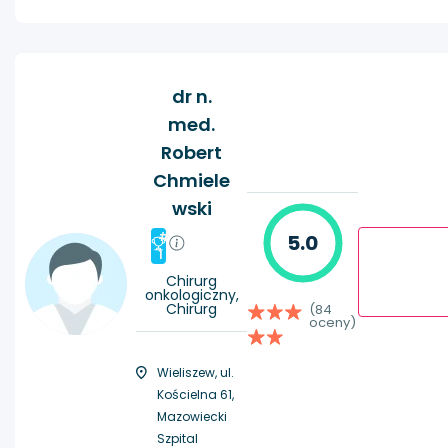
dr n.
med.
Robert
Chmiele
wski
#
5.0
1
Chirurg
onkologiczny,
Chirurg
(84
oceny)
Wieliszew, ul.
Kościelna 61,
Mazowiecki
Szpital