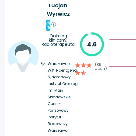
Lucjan
Wyrwicz
#
9
Onkolog
kliniczny,
4.6
Radioterapeuta
Warszawa, ul.
(85
ocen)
W.K. Roentgena
5, Narodowy
Instytut Onkologii
im. Marii
Skłodowskiej-
Curie –
Państwowy
Instytut
Badawczy,
Warszawa