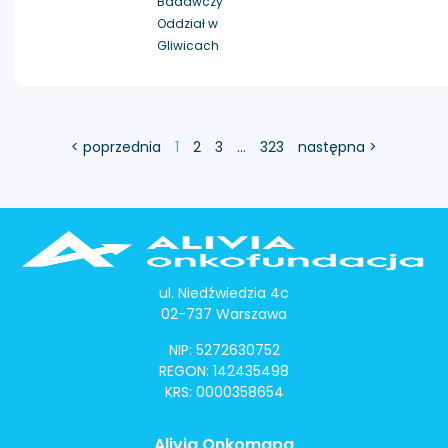
Badawczy
Oddział w
Gliwicach
< poprzednia
1
2
3
…
323
następna >
ul. Niedźwiedzia 4c
02-737 Warszawa
NIP: 5272630752
REGON: 142435498
KRS: 0000358654
Alivia Onkomapa