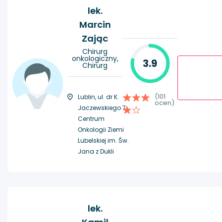
lek.
Marcin
Zając
Chirurg
onkologiczny,
3.9
Chirurg
(101
Lublin, ul. dr K.
ocen)
Jaczewskiego 7,
Centrum
Onkologii Ziemi
Lubelskiej im. Św.
Jana z Dukli
lek.