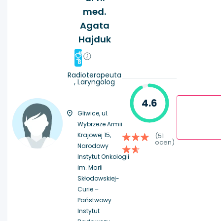
med.
Agata
Hajduk
#
8
Radioterapeuta
, Laryngolog
4.6
Gliwice, ul.
Wybrzeże Armii
Krajowej 15,
(51
ocen)
Narodowy
Instytut Onkologii
im. Marii
Skłodowskiej-
Curie –
Państwowy
Instytut