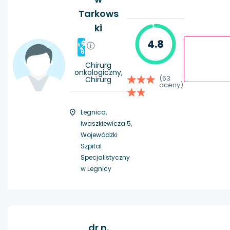
Tarkows
ki
4.8
#
6
Chirurg
onkologiczny,
(63
Chirurg
oceny)
Legnica,
Iwaszkiewicza 5,
Wojewódzki
Szpital
Specjalistyczny
w Legnicy
dr n.