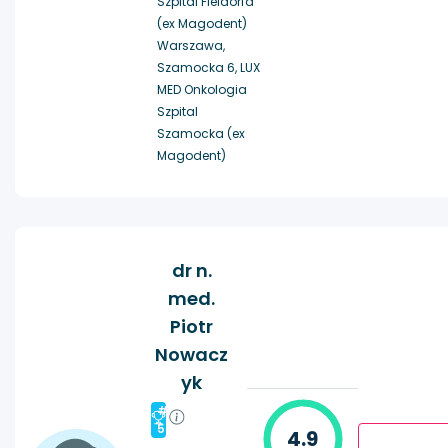
Szpital Fieldorfa
(ex Magodent)
Warszawa,
Szamocka 6, LUX
MED Onkologia
Szpital
Szamocka (ex
Magodent)
dr n.
med.
Piotr
Nowacz
yk
#
5
4.9