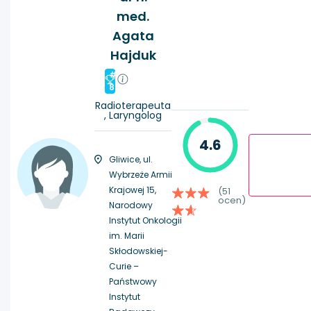
med.
Agata
Hajduk
#
8
Radioterapeuta
, Laryngolog
4.6
Gliwice, ul.
Wybrzeże Armii
Krajowej 15,
(51
ocen)
Narodowy
Instytut Onkologii
im. Marii
Skłodowskiej-
Curie –
Państwowy
Instytut