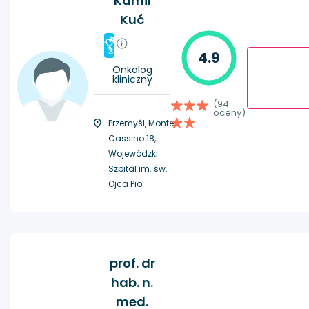
Kamil
Kuć
#
3
4.9
Onkolog
kliniczny
(94
oceny)
Przemyśl, Monte
Cassino 18,
Wojewódzki
Szpital im. św.
Ojca Pio
prof. dr
hab. n.
med.