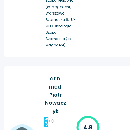
Szpital Fieldorfa
(ex Magodent)
Warszawa,
Szamocka 6, LUX
MED Onkologia
Szpital
Szamocka (ex
Magodent)
dr n.
med.
Piotr
Nowacz
yk
#
5
4.9