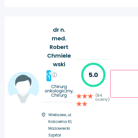
dr n.
med.
Robert
Chmiele
wski
#
5.0
1
Chirurg
onkologiczny,
Chirurg
(84
oceny)
Wieliszew, ul.
Kościelna 61,
Mazowiecki
Szpital