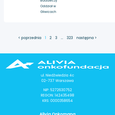
Badawczy
Oddział w
Gliwicach
< poprzednia
1
2
3
…
323
następna >
ul. Niedźwiedzia 4c
02-737 Warszawa
NIP: 5272630752
REGON: 142435498
KRS: 0000358654
Alivia Onkomapa