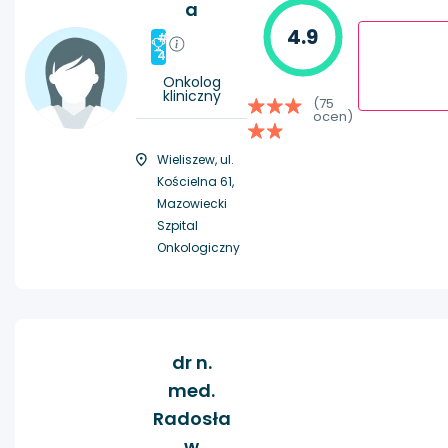
a
4.9
#
4
Onkolog
kliniczny
(75
ocen)
Wieliszew, ul.
Kościelna 61,
Mazowiecki
Szpital
Onkologiczny
dr n.
med.
Radosła
w