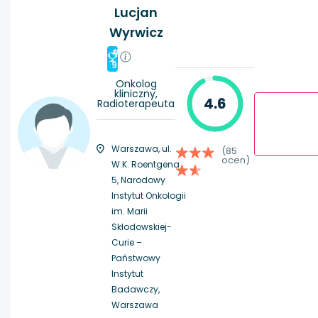
Lucjan
Wyrwicz
#
9
Onkolog
kliniczny,
4.6
Radioterapeuta
Warszawa, ul.
(85
ocen)
W.K. Roentgena
5, Narodowy
Instytut Onkologii
im. Marii
Skłodowskiej-
Curie –
Państwowy
Instytut
Badawczy,
Warszawa