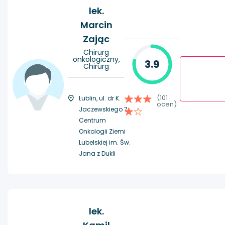
lek.
Marcin
Zając
Chirurg
onkologiczny,
3.9
Chirurg
(101
Lublin, ul. dr K.
ocen)
Jaczewskiego 7,
Centrum
Onkologii Ziemi
Lubelskiej im. Św.
Jana z Dukli
lek.