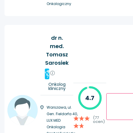
Onkologiczny
dr n.
med.
Tomasz
Sarosiek
#
7
Onkolog
kliniczny
4.7
Warszawa, ul.
Gen. Fieldorfa 40,
(77
LUX MED
ocen)
Onkologia