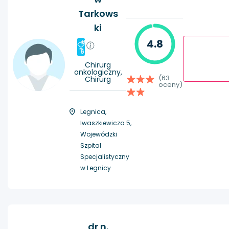
Tarkows
ki
4.8
#
6
Chirurg
onkologiczny,
(63
Chirurg
oceny)
Legnica,
Iwaszkiewicza 5,
Wojewódzki
Szpital
Specjalistyczny
w Legnicy
dr n.