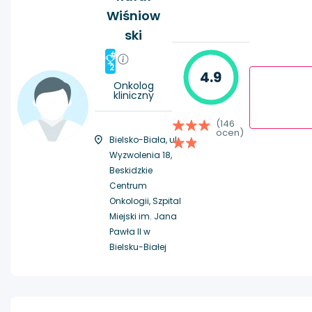
Wiśniow
ski
#
2
4.9
Onkolog
kliniczny
(146
ocen)
Bielsko-Biała, ul.
Wyzwolenia 18,
Beskidzkie
Centrum
Onkologii, Szpital
Miejski im. Jana
Pawła II w
Bielsku-Białej