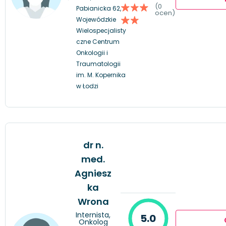
(0
Pabianicka 62,
ocen)
Wojewódzkie
Wielospecjalisty
czne Centrum
Onkologii i
Traumatologii
im. M. Kopernika
w Łodzi
dr n.
med.
Agniesz
ka
Wrona
Internista,
5.0
Onkolog