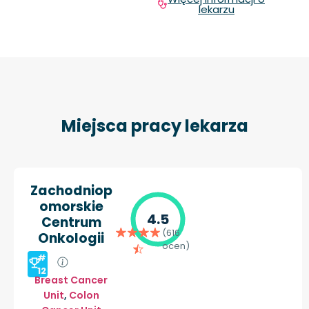
lekarzu
Miejsca pracy lekarza
Zachodniop
omorskie
4.5
Centrum
(616
Onkologii
ocen)
#
12
Breast Cancer
Unit
,
Colon