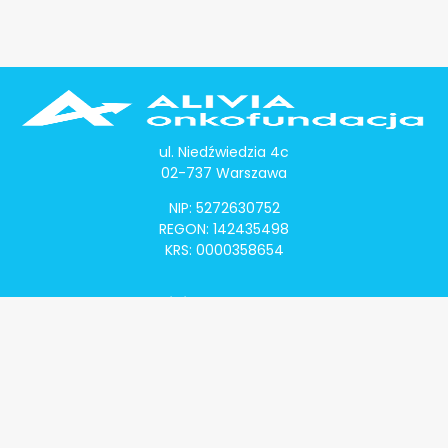
ul. Niedźwiedzia 4c
02-737 Warszawa
NIP: 5272630752
REGON: 142435498
KRS: 0000358654
Alivia Onkomapa
O projekcie
Lista placówek
Lista lekarzy
Programy lekowe