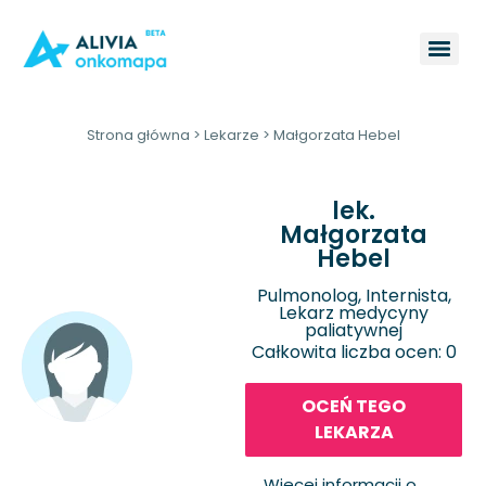
Strona główna
>
Lekarze
>
Małgorzata Hebel
lek.
Małgorzata
Hebel
Pulmonolog, Internista,
Lekarz medycyny
paliatywnej
Całkowita liczba ocen: 0
OCEŃ TEGO
LEKARZA
Więcej informacji o