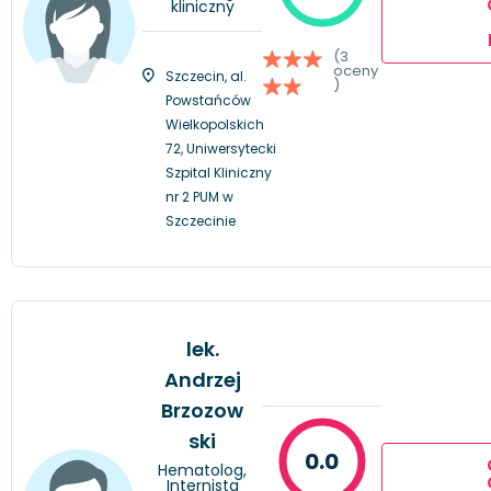
kliniczny
(3
oceny
Szczecin, al.
)
Powstańców
Wielkopolskich
72, Uniwersytecki
Szpital Kliniczny
nr 2 PUM w
Szczecinie
lek.
Andrzej
Brzozow
ski
0.0
Hematolog,
Internista