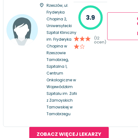
Rzeszów, ul.
Fryderyka
3.9
Chopina 2,
Uniwersytecki
Szpital Kliniczny
(12
im. Fryderyka
ocen)
Chopina w
Rzeszowie
Tarnobrzeg,
Szpitalna 1,
Centrum
Onkologiczne w
Wojewódzkim
Szpitalu im. Zofii
z Zamoyskich
Tarnowskiej w
Tarnobrzegu
ZOBACZ WIĘCEJ LEKARZY