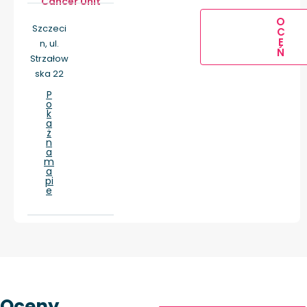
Cancer Unit
O
Szczeci
C
E
n, ul.
Ń
Strzałow
ska 22
P
o
k
a
ż
n
a
m
a
pi
e
Oceny