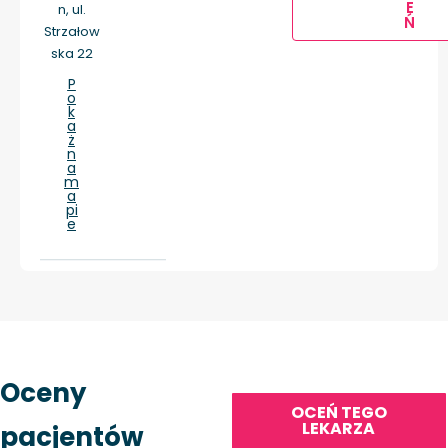
E
n, ul.
Ń
Strzałow
ska 22
P
o
k
a
ż
n
a
m
a
pi
e
Oceny
OCEŃ TEGO
LEKARZA
pacjentów