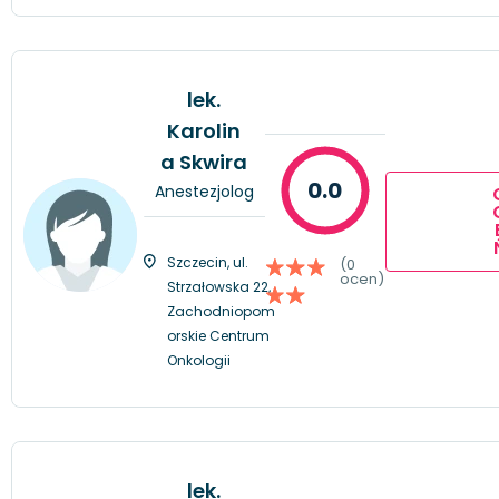
lek.
Karolin
a Skwira
0.0
Anestezjolog
Szczecin, ul.
(0
ocen)
Strzałowska 22,
Zachodniopom
orskie Centrum
Onkologii
lek.