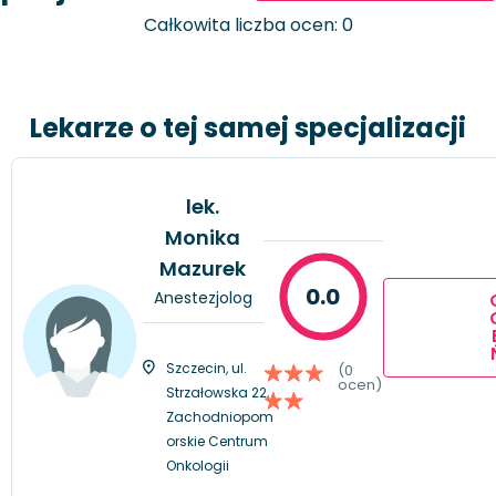
Całkowita liczba ocen: 0
Lekarze o tej samej specjalizacji
lek.
Monika
Mazurek
0.0
Anestezjolog
Szczecin, ul.
(0
ocen)
Strzałowska 22,
Zachodniopom
orskie Centrum
Onkologii