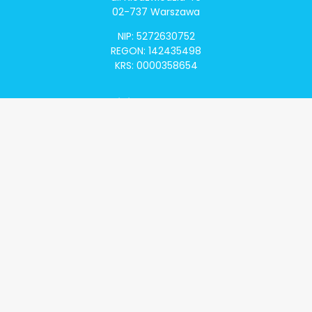
02-737 Warszawa
NIP: 5272630752
REGON: 142435498
KRS: 0000358654
Alivia Onkomapa
O projekcie
Lista placówek
Lista lekarzy
Programy lekowe
Klauzula informacyjna
Polityka prywatności
Regulamin
Kontakt
Alivia Onkofundacja