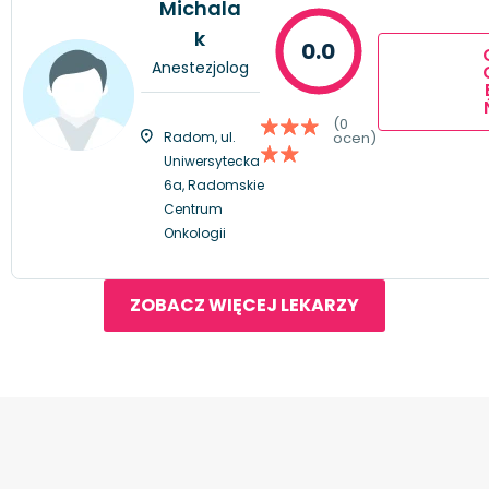
Michala
k
0.0
Anestezjolog
(0
Radom, ul.
ocen)
Uniwersytecka
6a, Radomskie
Centrum
Onkologii
ZOBACZ WIĘCEJ LEKARZY