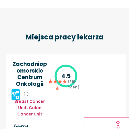
Miejsca pracy lekarza
Zachodniop
omorskie
4.5
Centrum
(616
Onkologii
ocen)
#
12
Breast Cancer
Unit
,
Colon
Cancer Unit
O
Szczeci
C