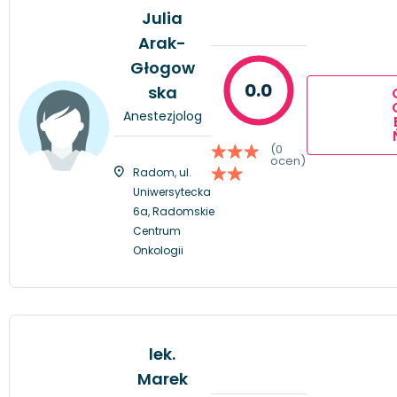
Julia
Arak-
Głogow
0.0
ska
Anestezjolog
(0
ocen)
Radom, ul.
Uniwersytecka
6a, Radomskie
Centrum
Onkologii
lek.
Marek