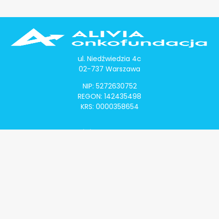
ul. Niedźwiedzia 4c
02-737 Warszawa
NIP: 5272630752
REGON: 142435498
KRS: 0000358654
Alivia Onkomapa
O projekcie
Lista placówek
Lista lekarzy
Programy lekowe
Klauzula informacyjna
Polityka prywatności