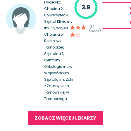
Fryderyka
3.9
Chopina 2,
Uniwersytecki
Szpital Kliniczny
(12
im. Fryderyka
ocen)
Chopina w
Rzeszowie
Tarnobrzeg,
Szpitalna 1,
Centrum
Onkologiczne w
Wojewódzkim
Szpitalu im. Zofii
z Zamoyskich
Tarnowskiej w
Tarnobrzegu
ZOBACZ WIĘCEJ LEKARZY