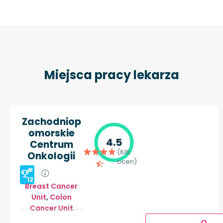
Miejsca pracy lekarza
Zachodniop
omorskie
4.5
Centrum
(616
Onkologii
ocen)
#
12
Breast Cancer
Unit
,
Colon
Cancer Unit
O