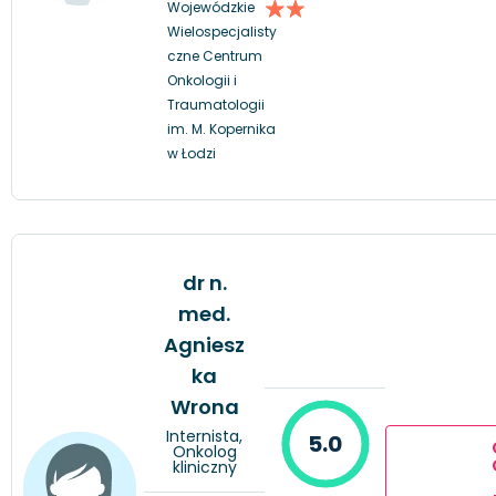
Wojewódzkie
Wielospecjalisty
czne Centrum
Onkologii i
Traumatologii
im. M. Kopernika
w Łodzi
dr n.
med.
Agniesz
ka
Wrona
Internista,
5.0
Onkolog
kliniczny