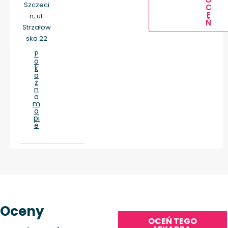
Szczeci
C
E
n, ul.
Ń
Strzałow
ska 22
P
o
k
a
ż
n
a
m
a
pi
e
Oceny
OCEŃ TEGO