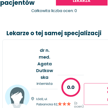
LEKARZA
pacjentów
Całkowita liczba ocen: 0
Lekarze o tej samej specjalizacji
dr n.
med.
Agata
Dutkow
ska
Internista
0.0
Łódź, ul.
(0
Pabianicka 62,
ocen)