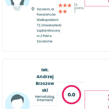
(3
oceny
Szczecin, al.
)
Powstańców
Wielkopolskich
72, Uniwersytecki
Szpital Kliniczny
nr 2 PUM w
Szczecinie
lek.
Andrzej
Brzozow
ski
0.0
Hematolog,
Internista