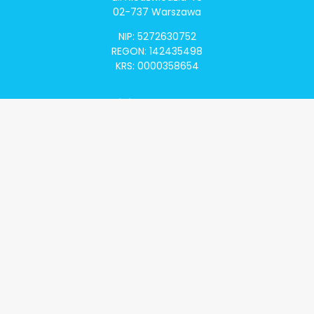
02-737 Warszawa
NIP: 5272630752
REGON: 142435498
KRS: 0000358654
Alivia Onkomapa
O projekcie
Lista placówek
Lista lekarzy
Programy lekowe
Klauzula informacyjna
Polityka prywatności
Regulamin
Kontakt
Alivia Onkofundacja