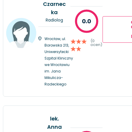
Czarnec
ka
Radiolog
0.0
Wrocław, ul.
(0
ocen)
Borowska 213,
Uniwersytecki
Szpital Kliniczny
we Wrocławiu
im. Jana
Mikulicza-
Radeckiego
lek.
Anna