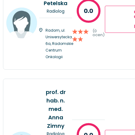
Petelska
0.0
Radiolog
Radom, ul.
(0
ocen)
Uniwersytecka
6a, Radomskie
Centrum
Onkologii
prof. dr
hab. n.
med.
Anna
Zimny
Radiolog
0.0