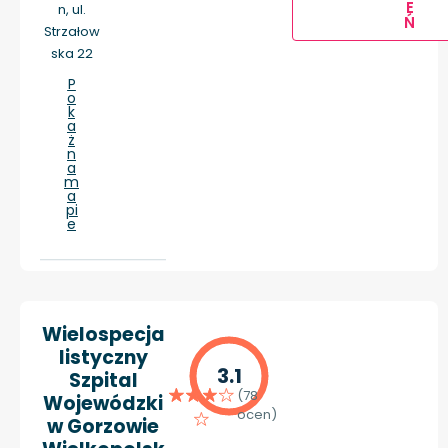
E
n, ul.
Ń
Strzałow
ska 22
P
o
k
a
ż
n
a
m
a
pi
e
Wielospecja
listyczny
3.1
Szpital
(78
Wojewódzki
ocen)
w Gorzowie