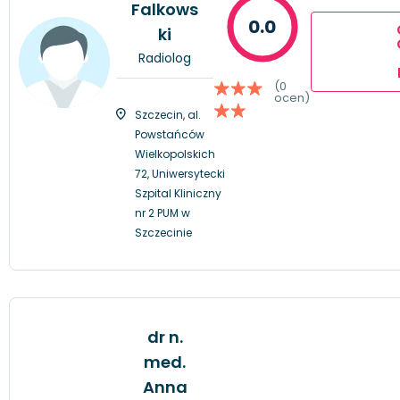
Falkows
0.0
ki
Radiolog
(0
ocen)
Szczecin, al.
Powstańców
Wielkopolskich
72, Uniwersytecki
Szpital Kliniczny
nr 2 PUM w
Szczecinie
dr n.
med.
Anna