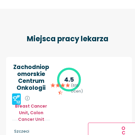
Miejsca pracy lekarza
Zachodniop
omorskie
4.5
Centrum
(616
Onkologii
ocen)
#
12
Breast Cancer
Unit
,
Colon
Cancer Unit
O
Szczeci
C