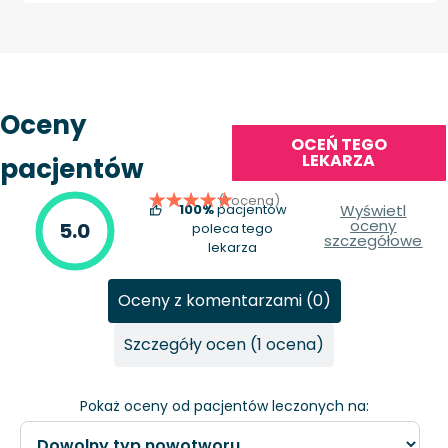
Oceny
OCEŃ TEGO
LEKARZA
pacjentów
(1 ocena)
100%
pacjentów
Wyświetl
oceny
5.0
poleca tego
szczegółowe
lekarza
Oceny z komentarzami (0)
Szczegóły ocen (1 ocena)
Pokaż oceny od pacjentów leczonych na: