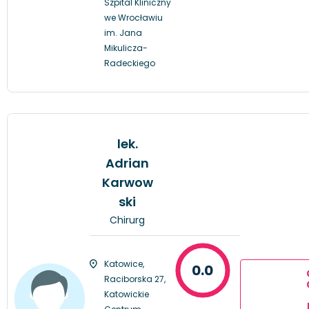
Szpital Kliniczny
we Wrocławiu
im. Jana
Mikulicza-
Radeckiego
lek.
Adrian
Karwow
ski
Chirurg
Katowice,
0.0
Raciborska 27,
Katowickie