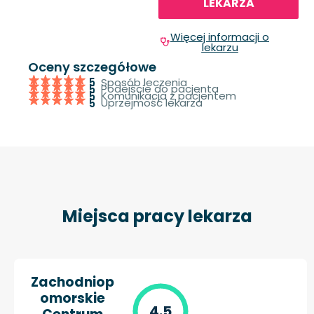
LEKARZA
Więcej informacji o
lekarzu
Oceny szczegółowe
Sposób leczenia
5
Podejście do pacjenta
5
Komunikacja z pacjentem
5
Uprzejmość lekarza
5
Miejsca pracy lekarza
Zachodniop
omorskie
4.5