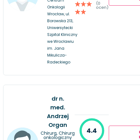
Centrum
(0
Onkologii
ocen)
Wrocław, ul.
Borowska 213,
Uniwersytecki
Szpital Kliniczny
we Wrocławiu
im. Jana
Mikulicza-
Radeckiego
dr n.
med.
Andrzej
Organ
4.4
Chirurg, Chirurg
onkologiczny