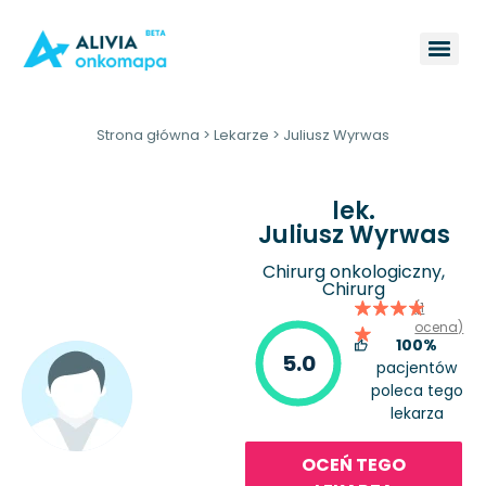
Strona główna
>
Lekarze
>
Juliusz Wyrwas
lek.
Juliusz Wyrwas
Chirurg onkologiczny,
Chirurg
(1
ocena)
100%
5.0
pacjentów
poleca tego
lekarza
OCEŃ TEGO