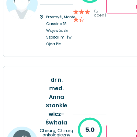
(5
ocen)
Przemyśl, Monte
Cassino 18,
Wojewódzki
Szpital im. św.
Ojca Pio
dr n.
med.
Anna
Stankie
wicz-
Świtała
5.0
Chirurg, Chirurg
onkologiczny