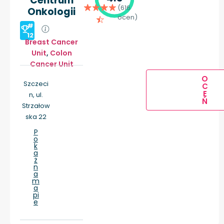
Centrum
(616
Onkologii
ocen)
#
12
Breast Cancer
Unit
,
Colon
Cancer Unit
O
Szczeci
C
E
n, ul.
Ń
Strzałow
ska 22
P
o
k
a
ż
n
a
m
a
pi
e