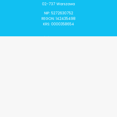
02-737 Warszawa
NIP: 5272630752
REGON: 142435498
KRS: 0000358654
Alivia Onkomapa
O projekcie
Lista placówek
Lista lekarzy
Programy lekowe
Klauzula informacyjna
Polityka prywatności
Regulamin
Kontakt
Alivia Onkofundacja