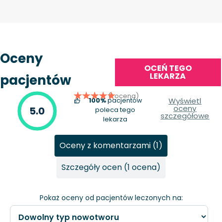
Oceny
OCEŃ TEGO
LEKARZA
pacjentów
(1 ocena)
100%
pacjentów
Wyświetl
oceny
5.0
poleca tego
szczegółowe
lekarza
Oceny z komentarzami (1)
Szczegóły ocen (1 ocena)
Pokaż oceny od pacjentów leczonych na: