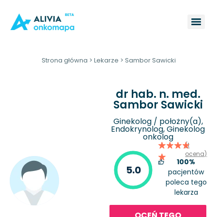
Strona główna
>
Lekarze
>
Sambor Sawicki
dr hab. n. med.
Sambor Sawicki
Ginekolog / położny(a),
Endokrynolog, Ginekolog
onkolog
(1
ocena)
100%
5.0
pacjentów
poleca tego
lekarza
OCEŃ TEGO