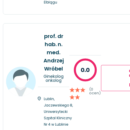
Elblągu
prof. dr
hab. n.
med.
Andrzej
Wróbel
0.0
Ginekolog
onkolog
(0
ocen)
Lublin,
Jaczewskiego 8,
Uniwersytecki
Szpital Kliniczny
Nr 4 w Lublinie