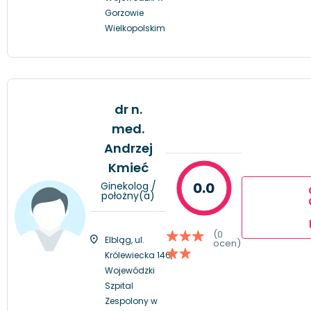
Gorzowie
Wielkopolskim
dr n.
med.
Andrzej
Kmieć
0.0
Ginekolog /
położny(a)
(0
Elbląg, ul.
ocen)
Królewiecka 146,
Wojewódzki
Szpital
Zespolony w