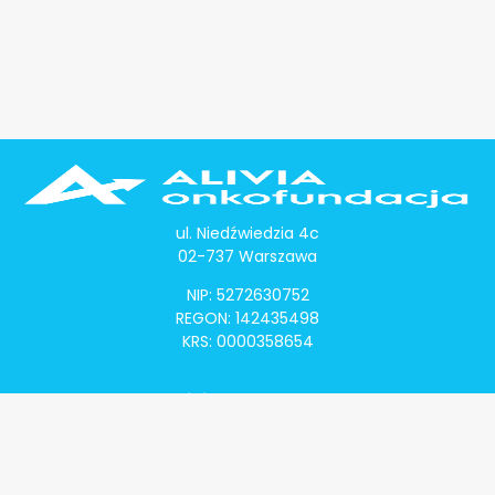
ul. Niedźwiedzia 4c
02-737 Warszawa
NIP: 5272630752
REGON: 142435498
KRS: 0000358654
Alivia Onkomapa
O projekcie
Lista placówek