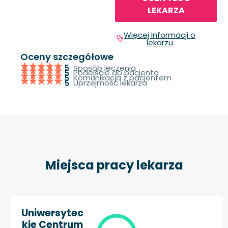
LEKARZA
Więcej informacji o
lekarzu
Oceny szczegółowe
Sposób leczenia
5
Podejście do pacjenta
5
Komunikacja z pacjentem
5
Uprzejmość lekarza
5
Miejsca pracy lekarza
Uniwersytec
kie Centrum