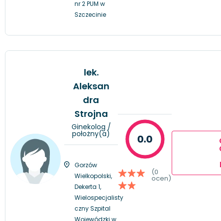
nr 2 PUM w
Szczecinie
lek.
Aleksan
dra
Strojna
Ginekolog /
położny(a)
0.0
Gorzów
(0
Wielkopolski,
ocen)
Dekerta 1,
Wielospecjalisty
czny Szpital
Wojewódzki w