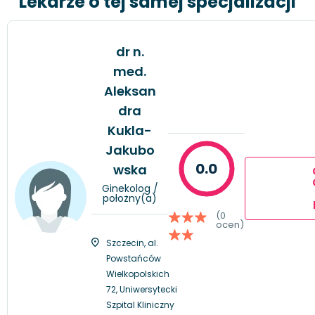
Lekarze o tej samej specjalizacji
dr n.
med.
Aleksan
dra
Kukla-
Jakubo
0.0
wska
Ginekolog /
położny(a)
(0
ocen)
Szczecin, al.
Powstańców
Wielkopolskich
72, Uniwersytecki
Szpital Kliniczny