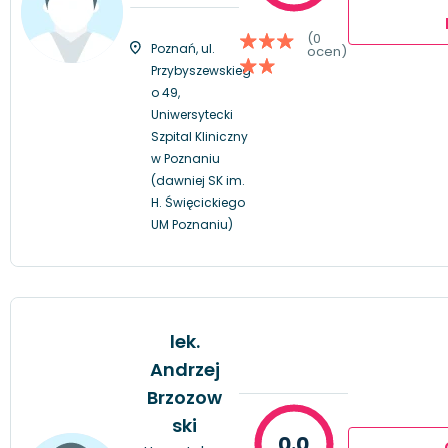
(0
Poznań, ul.
ocen)
Przybyszewskieg
o 49,
Uniwersytecki
Szpital Kliniczny
w Poznaniu
(dawniej SK im.
H. Święcickiego
UM Poznaniu)
lek.
Andrzej
Brzozow
ski
0.0