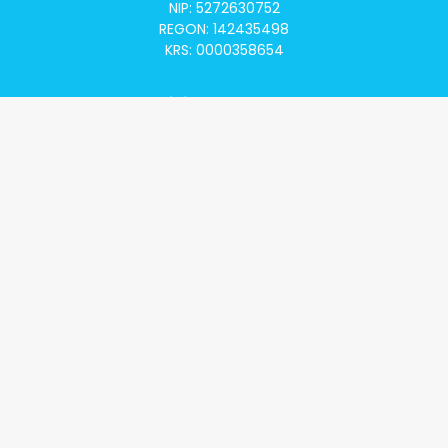
NIP: 5272630752
REGON: 142435498
KRS: 0000358654
Alivia Onkomapa
O projekcie
Lista placówek
Lista lekarzy
Programy lekowe
Klauzula informacyjna
Polityka prywatności
Regulamin
Kontakt
Alivia Onkofundacja
Poznaj naszą misję
Przeczytaj aktualności