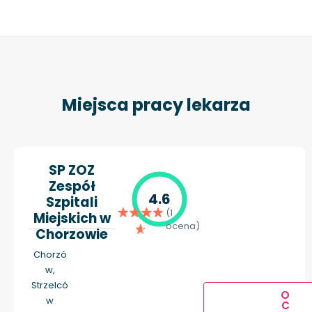
Miejsca pracy lekarza
SP ZOZ
Zespół
4.6
Szpitali
(1
Miejskich w
ocena)
Chorzowie
Chorzó
w,
Strzelcó
O
w
C