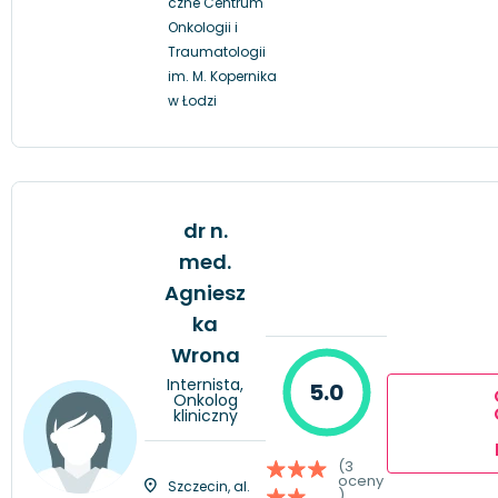
czne Centrum
Onkologii i
Traumatologii
im. M. Kopernika
w Łodzi
dr n.
med.
Agniesz
ka
Wrona
Internista,
5.0
Onkolog
kliniczny
(3
oceny
Szczecin, al.
)