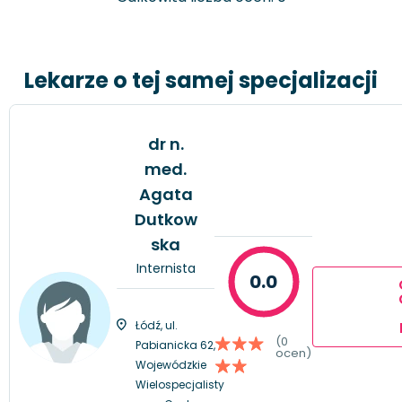
Lekarze o tej samej specjalizacji
dr n.
med.
Agata
Dutkow
ska
Internista
0.0
Łódź, ul.
(0
Pabianicka 62,
ocen)
Wojewódzkie
Wielospecjalisty