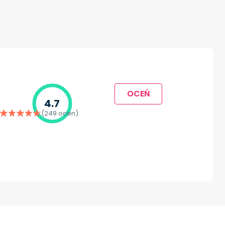
OCEŃ
4.7
(249 ocen)