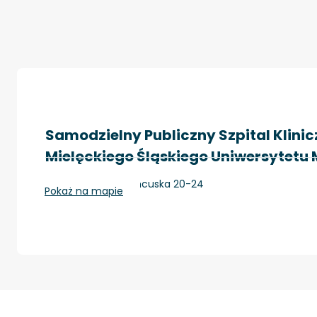
Samodzielny Publiczny Szpital Klinicz
Mielęckiego Śląskiego Uniwersytet
Katowice, ul. Francuska 20-24
Pokaż na mapie