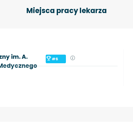
Miejsca pracy lekarza
ny im. A.
#6
u Medycznego