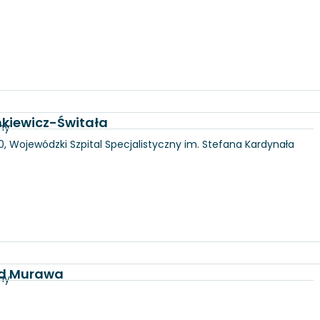
nkiewicz-Świtała
ny
100, Wojewódzki Szpital Specjalistyczny im. Stefana Kardynała
id Murawa
ny