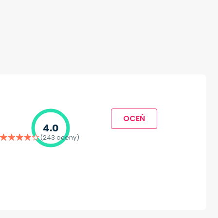
OCEŃ
4.0
(243 oceny)