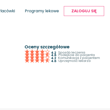
Placówki
Programy lekowe
ZALOGUJ SIĘ
Oceny szczegółowe
Sposób leczenia
4.2
Podejście do pacjenta
4.6
Komunikacja z pacjentem
4.2
Uprzejmość lekarza
4.6