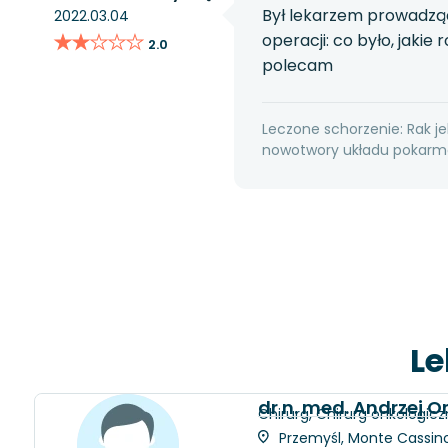
Był lekarzem prowadząc
2022.03.04
★★★★★
★★★★★
operacji: co było, jakie
2.0
polecam
Leczone schorzenie: Rak jel
nowotwory układu pokarmo
Le
dr n. med. Andrzej 
Chirurg, Chirurg onkologicz
Przemyśl, Monte Cassino 