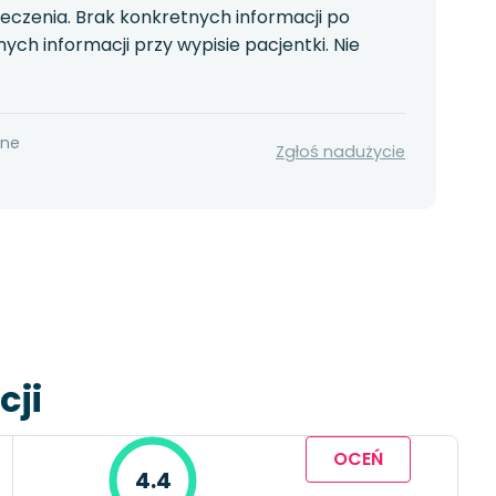
czenia. Brak konkretnych informacji po
nych informacji przy wypisie pacjentki. Nie
nne
Zgłoś nadużycie
cji
OCEŃ
4.4