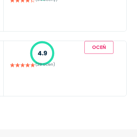
OCEŃ
4.9
(29 ocen)