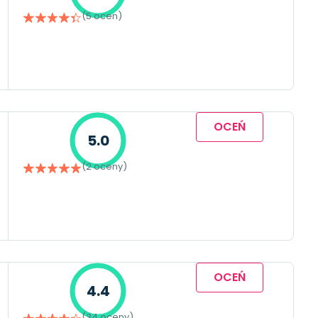
(5 ocen)
OCEŃ
5.0
(2 oceny)
OCEŃ
4.4
(34 oceny)