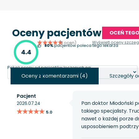
Oceny pacjentów
OCEŃ TEGO
Wyświetl oceny szcze
(5 ocen)
80%
pacjentów poleca tego lekarza
4.4
Pokaż oceny od pacjentów leczonych na:
Oceny z komentarzami (4)
Szczegóły o
Pacjent
Pan doktor Miodoński p
2026.07.24
★★★★★
★★★★★
takiego specjalisty. T
5.0
nawet o każdej porze d
usposobieniem podtrzy