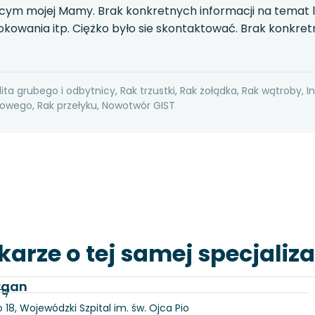
ym mojej Mamy. Brak konkretnych informacji na temat le
 rokowania itp. Ciężko było sie skontaktować. Brak konkret
ita grubego i odbytnicy, Rak trzustki, Rak żołądka, Rak wątroby, I
wego, Rak przełyku, Nowotwór GIST
karze o tej samej specjaliza
Organ
ny
18, Wojewódzki Szpital im. św. Ojca Pio