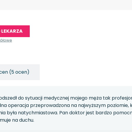
 LEKARZA
gółowe
cen (5 ocen)
odszedł do sytuacji medycznej mojego męża tak profesjona
rudna operacja przeprowadzona na najwyższym poziomie, ko
nia była natychmiastowa. Pan doktor jest bardzo pomocny
muje na duchu.