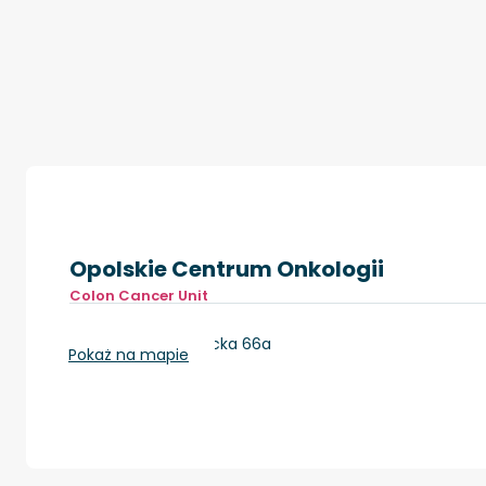
Opolskie Centrum Onkologii
Colon Cancer Unit
Opole, ul. Katowicka 66a
Pokaż na mapie