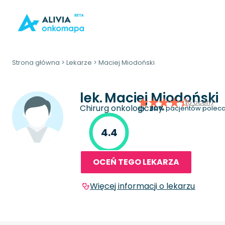
Strona główna
>
Lekarze
>
Maciej Miodoński
lek.
Maciej Miodoński
(5 ocen)
Chirurg onkologiczny
80%
pacjentów poleca
4.4
OCEŃ TEGO LEKARZA
Więcej informacji o lekarzu