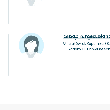
dr hab. n. med. Dia
Chirurg, Chirurg onkologicz
Kraków, ul. Kopernika 38
Radom, ul. Uniwersytec