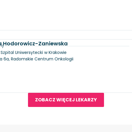
na Hodorowicz-Zaniewska
ny
, Szpital Uniwersytecki w Krakowie
ka 6a, Radomskie Centrum Onkologii
ZOBACZ WIĘCEJ LEKARZY