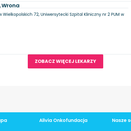
a Wrona
y
 Wielkopolskich 72, Uniwersytecki Szpital Kliniczny nr 2 PUM w
ZOBACZ WIĘCEJ LEKARZY
apa
Alivia Onkofundacja
Nasze s