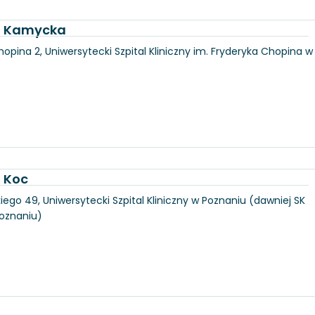
ka Kamycka
hopina 2, Uniwersytecki Szpital Kliniczny im. Fryderyka Chopina w
a Koc
iego 49, Uniwersytecki Szpital Kliniczny w Poznaniu (dawniej SK
Poznaniu)