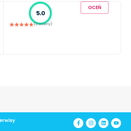
OCEŃ
5.0
(3 oceny)
erwisy