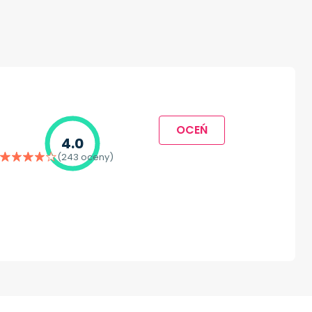
OCEŃ
4.0
(243 oceny)