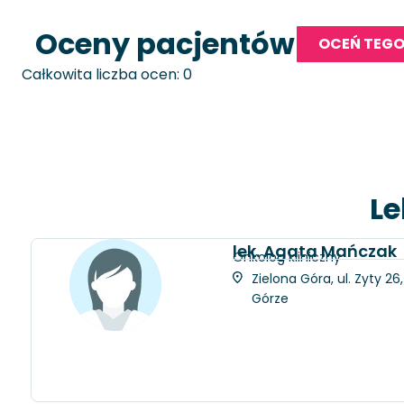
Oceny pacjentów
OCEŃ TEGO
Całkowita liczba ocen: 0
Le
lek. Agata Mańczak
Onkolog kliniczny
Zielona Góra, ul. Zyty 2
Górze