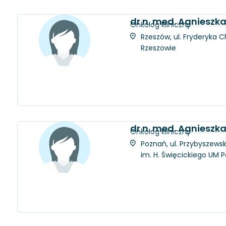
dr n. med. Agniesz
Onkolog kliniczny
Rzeszów, ul. Fryderyka C
Rzeszowie
dr n. med. Agnieszk
Onkolog kliniczny
Poznań, ul. Przybyszewsk
im. H. Święcickiego UM 