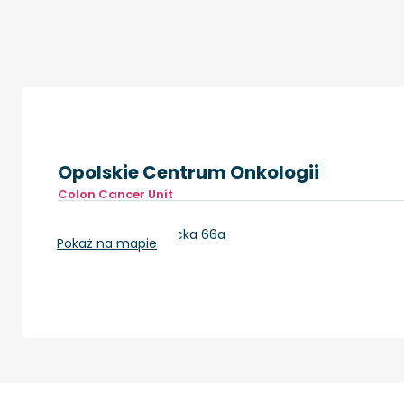
Opolskie Centrum Onkologii
Colon Cancer Unit
Opole, ul. Katowicka 66a
Pokaż na mapie