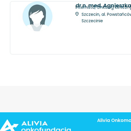
dr n. med. Agnieszk
Internista, Onkolog kliniczn
Szczecin, al. Powstańców
Szczecinie
Alivia Onkom