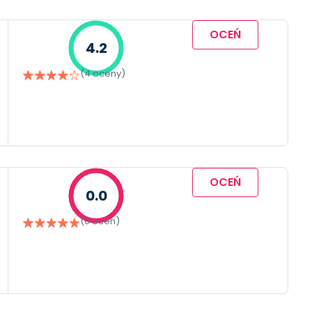
OCEŃ
4.2
(4 oceny)
OCEŃ
0.0
(0 ocen)