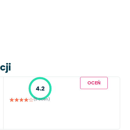
cji
OCEŃ
4.2
(5 ocen)