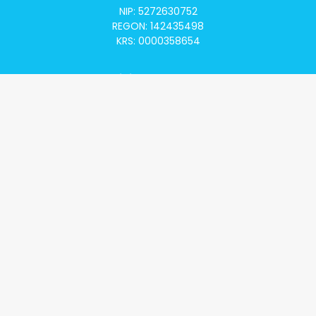
NIP: 5272630752
REGON: 142435498
KRS: 0000358654
Alivia Onkomapa
O projekcie
Lista placówek
Lista lekarzy
Programy lekowe
Klauzula informacyjna
Polityka prywatności
Regulamin
Kontakt
Alivia Onkofundacja
Poznaj naszą misję