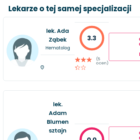
Lekarze o tej samej specjalizacji
lek. Ada
3.3
Ząbek
Hematolog
(5
ocen)
lek.
Adam
Blumen
sztajn
0.0