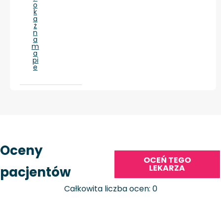
o
k
a
ż
n
a
m
a
pi
e
Oceny
OCEŃ TEGO
LEKARZA
pacjentów
Całkowita liczba ocen: 0