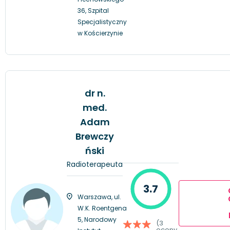
36, Szpital
Specjalistyczny
w Kościerzynie
dr n.
med.
Adam
Brewczy
ński
Radioterapeuta
3.7
Warszawa, ul.
W.K. Roentgena
5, Narodowy
(3
oceny