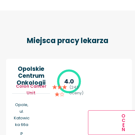
Miejsca pracy lekarza
Opolskie
Centrum
4.0
Onkologii
Colon Cancer
(243
Unit
oceny)
Opole,
ul.
O
Katowic
C
ka 66a
E
Ń
P