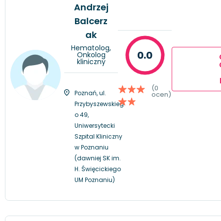
Andrzej
Balcerz
ak
Hematolog,
0.0
Onkolog
kliniczny
(0
Poznań, ul.
ocen)
Przybyszewskieg
o 49,
Uniwersytecki
Szpital Kliniczny
w Poznaniu
(dawniej SK im.
H. Święcickiego
UM Poznaniu)