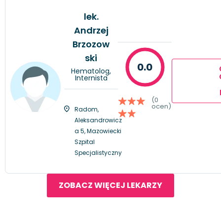
lek.
Andrzej
Brzozow
ski
0.0
Hematolog,
Internista
(0
ocen)
Radom,
Aleksandrowicz
a 5, Mazowiecki
Szpital
Specjalistyczny
ZOBACZ WIĘCEJ LEKARZY