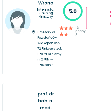
Wrona
Internista,
5.0
Onkolog
kliniczny
(3
oceny
Szczecin, al.
)
Powstańców
Wielkopolskich
72, Uniwersytecki
Szpital Kliniczny
nr 2 PUM w
Szczecinie
prof. dr
hab. n.
med.