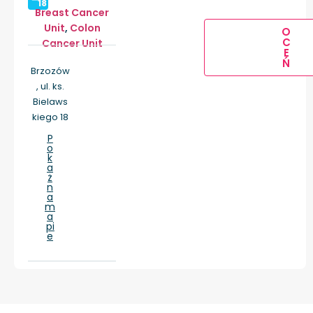
18
Breast Cancer
Unit
,
Colon
O
C
Cancer Unit
E
Ń
Brzozów
, ul. ks.
Bielaws
kiego 18
P
o
k
a
ż
n
a
m
a
pi
e