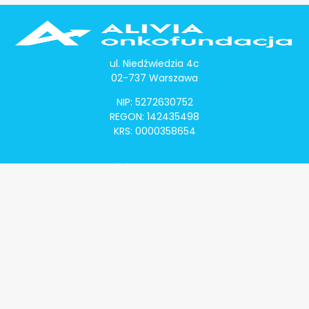
ul. Niedźwiedzia 4c
02-737 Warszawa
NIP: 5272630752
REGON: 142435498
KRS: 0000358654
Alivia Onkomapa
O projekcie
Lista placówek
Lista lekarzy
Programy lekowe
Klauzula informacyjna
Polityka prywatności
Regulamin