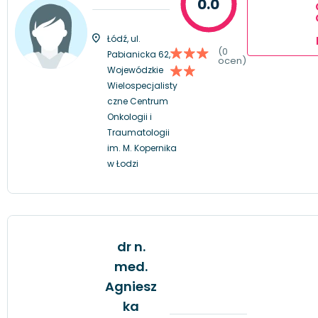
0.0
Łódź, ul.
(0
Pabianicka 62,
ocen)
Wojewódzkie
Wielospecjalisty
czne Centrum
Onkologii i
Traumatologii
im. M. Kopernika
w Łodzi
dr n.
med.
Agniesz
ka