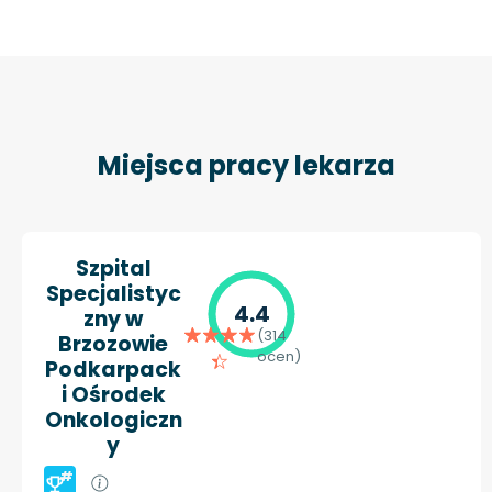
Miejsca pracy lekarza
Szpital
Specjalistyc
4.4
zny w
(314
Brzozowie
ocen)
Podkarpack
i Ośrodek
Onkologiczn
y
#