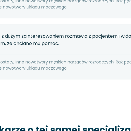
rostaty, Inne nowotwory męskich narządów rozrodczych, Rak pę
nne nowotwory układu moczowego
r z dużym zainteresowaniem rozmawia z pacjentem i wido
em, że chciano mu pomoc.
rostaty, Inne nowotwory męskich narządów rozrodczych, Rak pę
nne nowotwory układu moczowego
karze o tej samej specjaliza