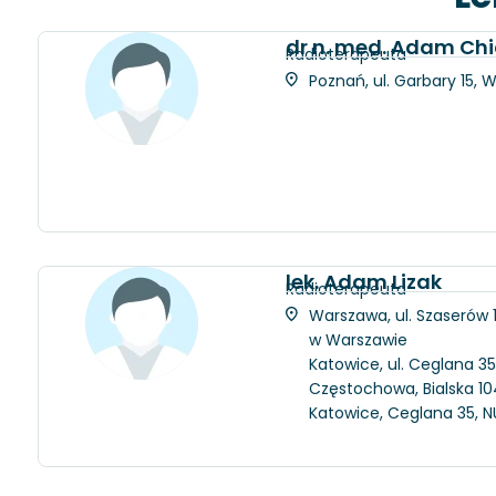
dr n. med. Adam Chi
Radioterapeuta
Poznań, ul. Garbary 15, 
lek. Adam Lizak
Radioterapeuta
Warszawa, ul. Szaserów
w Warszawie
Katowice, ul. Ceglana 35
Częstochowa, Bialska 104
Katowice, Ceglana 35, N