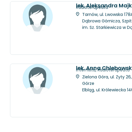
lek. Aleksandra Maj
Radioterapeuta
Tarnów, ul. Lwowska 178A
Dąbrowa Górnicza, Szpit
im. Sz. Starkiewicza w D
lek. Anna Chlebows
Internista, Radioterapeuta
Zielona Góra, ul. Zyty 2
Górze
Elbląg, ul. Królewiecka 