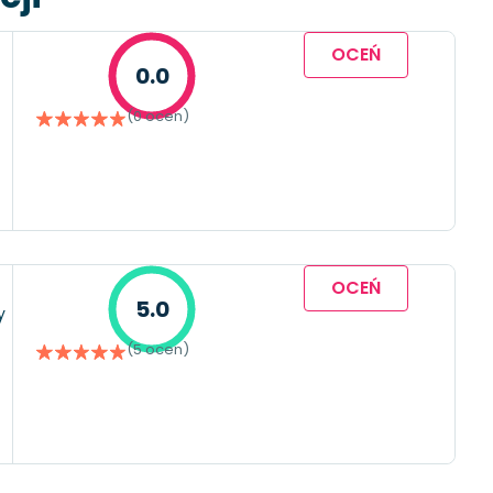
OCEŃ
0.0
(0 ocen)
OCEŃ
5.0
y
(5 ocen)