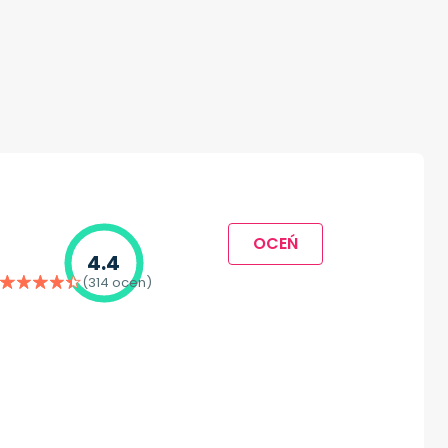
OCEŃ
4.4
(314 ocen)