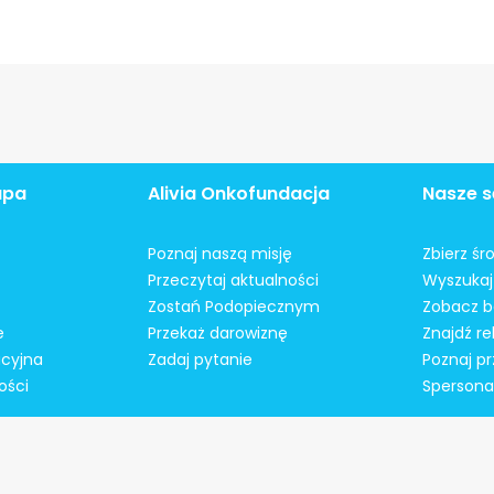
apa
Alivia Onkofundacja
Nasze s
Poznaj naszą misję
Zbierz śr
Przeczytaj aktualności
Wyszukaj 
Zostań Podopiecznym
Zobacz b
e
Przekaż darowiznę
Znajdź r
acyjna
Zadaj pytanie
Poznaj pr
ości
Spersonal