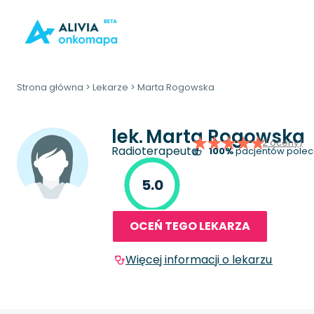
Strona główna
>
Lekarze
>
Marta Rogowska
lek.
Marta Rogowska
(2 oceny)
Radioterapeuta
100%
pacjentów polec
5.0
OCEŃ TEGO LEKARZA
Więcej informacji o lekarzu