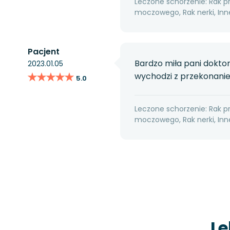
Leczone schorzenie: Rak p
moczowego, Rak nerki, I
Pacjent
Bardzo miła pani dokto
2023.01.05
★★★★★
★★★★★
wychodzi z przekonani
5.0
Leczone schorzenie: Rak p
moczowego, Rak nerki, I
Le