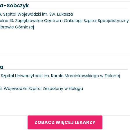
ka-Sobczyk
, Szpital Wojewódzki im. Św. Łukasza
alna 13, Zagłębiowskie Centrum Onkologii Szpital Specjalistyczny
ąbrowie Górniczej
ka
6, Szpital Uniwersytecki im. Karola Marcinkowskiego w Zielonej
146, Wojewódzki Szpital Zespolony w Elblągu
ZOBACZ WIĘCEJ LEKARZY