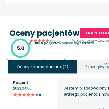
Oceny pacjentów
OCEŃ TEGO
Wyświetl oceny szcze
(2 oceny)
100%
pacjentów poleca tego lekarza
5.0
Pokaż oceny od pacjentów leczonych na:
Oceny z komentarzami (2)
Szczegóły o
Pacjent
Jestem b. zadowolony z
2023.04.06
★★★★★
★★★★★
letniego pacjenta z no
5.0