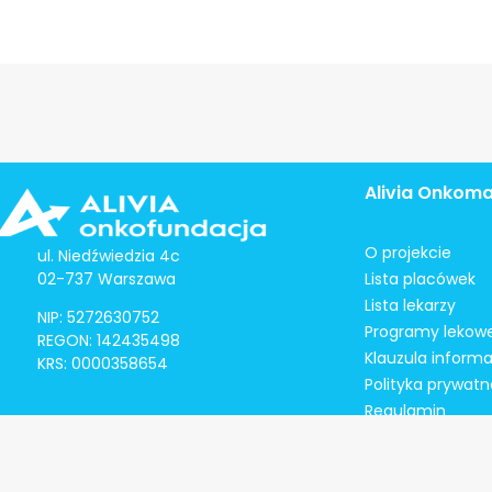
Alivia Onkom
O projekcie
ul. Niedźwiedzia 4c
02-737 Warszawa
Lista placówek
Lista lekarzy
NIP: 5272630752
Programy lekow
REGON: 142435498
Klauzula inform
KRS: 0000358654
Polityka prywatn
Regulamin
Kontakt