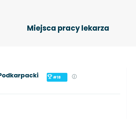
Miejsca pracy lekarza
 Podkarpacki
#18