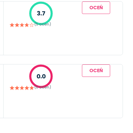
OCEŃ
3.7
(5 ocen)
OCEŃ
0.0
(0 ocen)