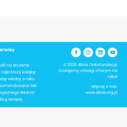
erwisy
©
2026 Alivia Onkofundacja
odki na leczenie
Dodajemy odwagi chorym na
najkrótszą kolejkę
raka!
azę wiedzy o raku
ekomendowane leki
Więcej o nas:
zyjaznego lekarza
www.alivia.org.pl
izuj terapię