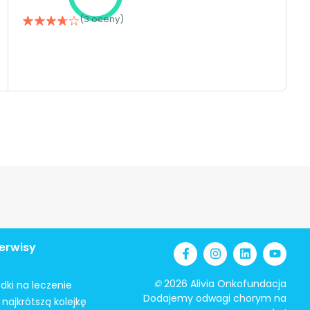
(3 oceny)
erwisy
©
2026 Alivia Onkofundacja
odki na leczenie
Dodajemy odwagi chorym na
najkrótszą kolejkę