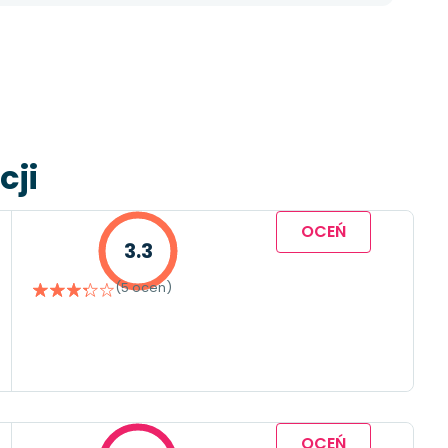
cji
OCEŃ
3.3
(5 ocen)
OCEŃ