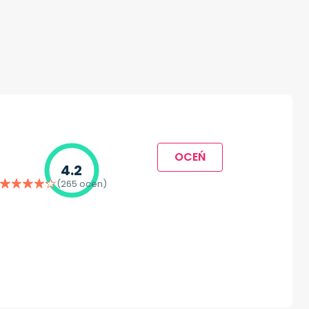
OCEŃ
4.2
(265 ocen)