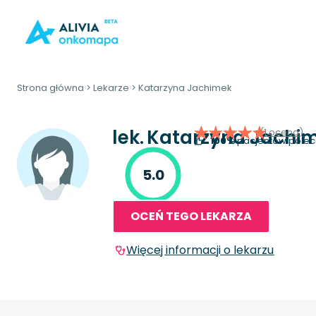
Strona główna
>
Lekarze
>
Katarzyna Jachimek
lek.
Katarzyna Jachi
(1 ocena)
100%
pacjentów polec
5.0
OCEŃ TEGO LEKARZA
Więcej informacji o lekarzu