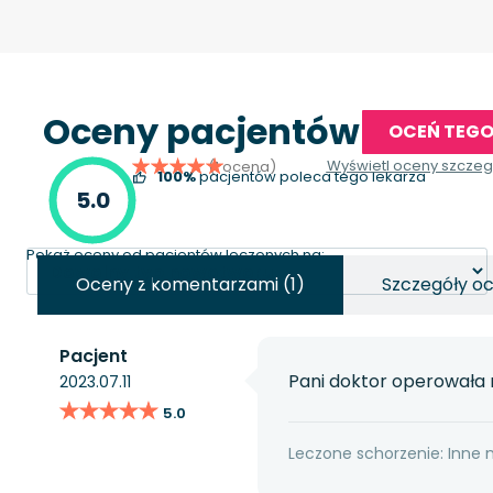
Oceny pacjentów
OCEŃ TEGO
Wyświetl oceny szcze
(1 ocena)
100%
pacjentów poleca tego lekarza
5.0
Pokaż oceny od pacjentów leczonych na:
Oceny z komentarzami (1)
Szczegóły oc
Pacjent
Pani doktor operowała 
2023.07.11
★★★★★
★★★★★
5.0
Leczone schorzenie: Inne 