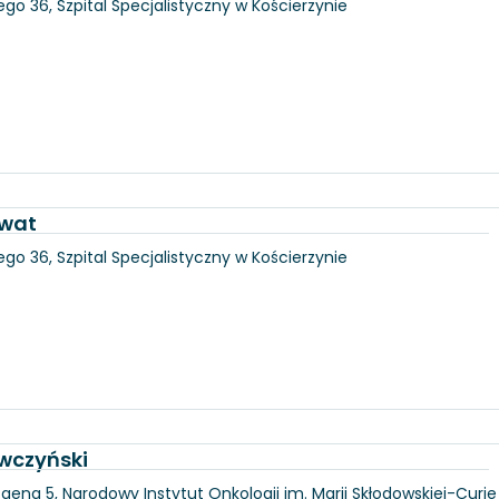
go 36, Szpital Specjalistyczny w Kościerzynie
awat
go 36, Szpital Specjalistyczny w Kościerzynie
wczyński
gena 5, Narodowy Instytut Onkologii im. Marii Skłodowskiej-Curie