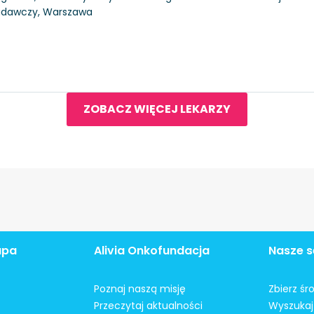
Badawczy, Warszawa
ZOBACZ WIĘCEJ LEKARZY
apa
Alivia Onkofundacja
Nasze s
Poznaj naszą misję
Zbierz śr
Przeczytaj aktualności
Wyszukaj 