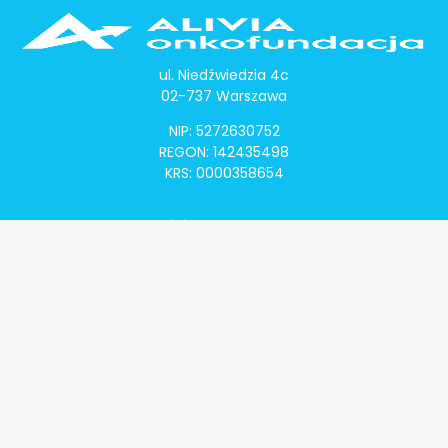
ul. Niedźwiedzia 4c
02-737 Warszawa
NIP: 5272630752
REGON: 142435498
KRS: 0000358654
Alivia Onkomapa
O projekcie
Lista placówek
Lista lekarzy
Programy lekowe
Klauzula informacyjna
Polityka prywatności
Regulamin