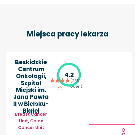
Miejsca pracy lekarza
Beskidzkie
Centrum
4.2
Onkologii,
(265
Szpital
ocen)
Miejski im.
Jana Pawła
II w Bielsku-
Białej
Breast Cancer
Unit
,
Colon
Cancer Unit
O
C