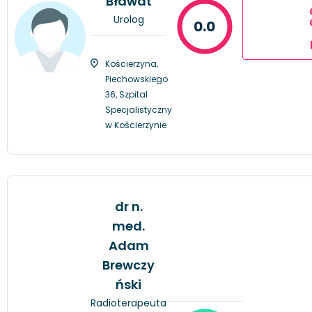
Bławat
Urolog
0.0
Kościerzyna,
Piechowskiego
36, Szpital
Specjalistyczny
w Kościerzynie
dr n.
med.
Adam
Brewczy
ński
Radioterapeuta