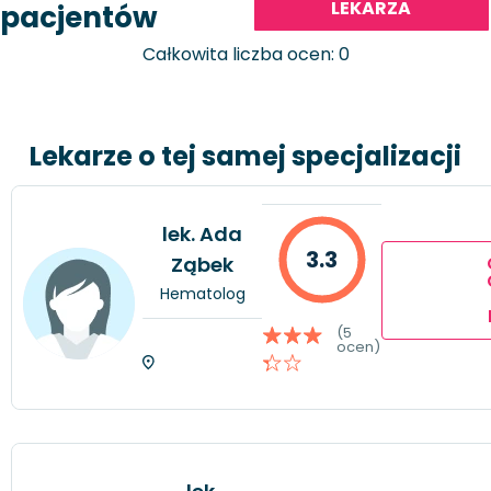
LEKARZA
pacjentów
Całkowita liczba ocen: 0
Lekarze o tej samej specjalizacji
lek. Ada
3.3
Ząbek
Hematolog
(5
ocen)