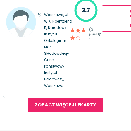
3.7
Warszawa, ul.
W.K. Roentgena
5, Narodowy
(3
oceny
Instytut
)
Onkologii im.
Marii
Skłodowskiej-
Curie –
Państwowy
Instytut
Badawczy,
Warszawa
ZOBACZ WIĘCEJ LEKARZY