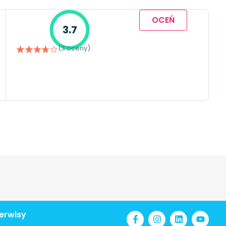
OCEŃ
3.7
(3 oceny)
erwisy