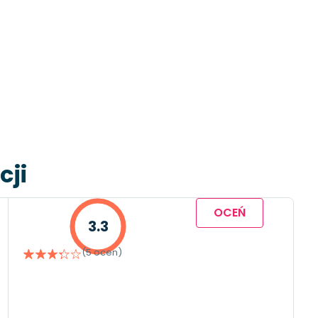
cji
OCEŃ
3.3
(5 ocen)