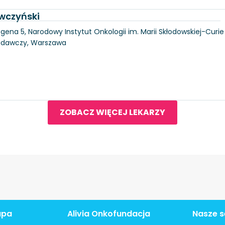
wczyński
gena 5, Narodowy Instytut Onkologii im. Marii Skłodowskiej-Curie
Badawczy, Warszawa
ZOBACZ WIĘCEJ LEKARZY
apa
Alivia Onkofundacja
Nasze s