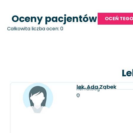
Oceny pacjentów
OCEŃ TEGO
Całkowita liczba ocen: 0
Le
lek. Ada Ząbek
Hematolog