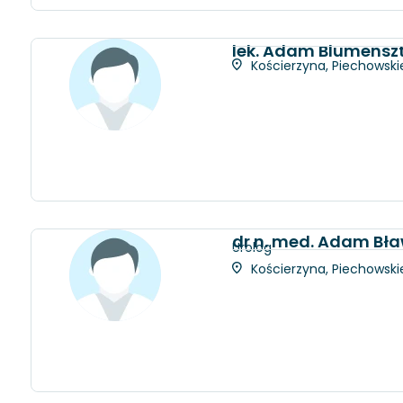
lek. Adam Blumensz
Kościerzyna, Piechowskie
dr n. med. Adam Bł
Urolog
Kościerzyna, Piechowskie