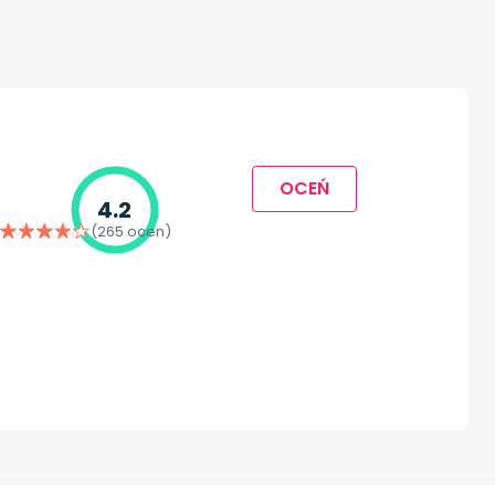
OCEŃ
4.2
(265 ocen)