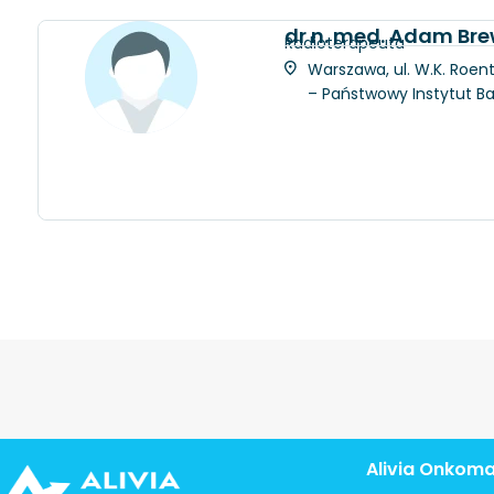
dr n. med. Adam Bre
Radioterapeuta
Warszawa, ul. W.K. Roent
– Państwowy Instytut 
Alivia Onkom