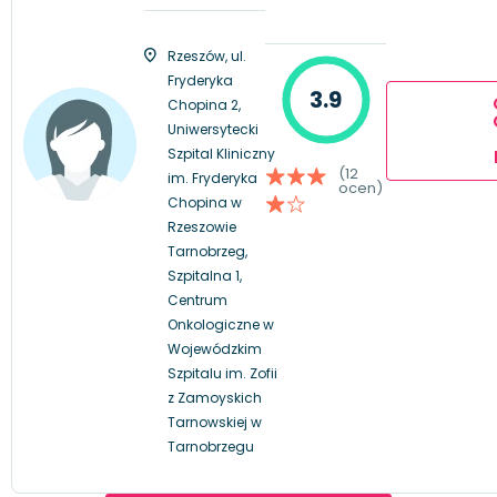
Rzeszów, ul.
Fryderyka
3.9
Chopina 2,
Uniwersytecki
Szpital Kliniczny
(12
im. Fryderyka
ocen)
Chopina w
Rzeszowie
Tarnobrzeg,
Szpitalna 1,
Centrum
Onkologiczne w
Wojewódzkim
Szpitalu im. Zofii
z Zamoyskich
Tarnowskiej w
Tarnobrzegu