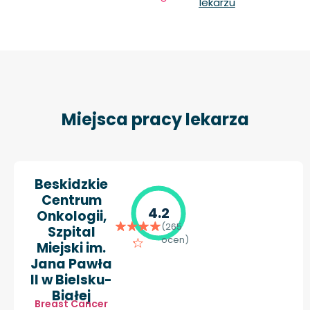
lekarzu
Miejsca pracy lekarza
Beskidzkie
Centrum
4.2
Onkologii,
(265
Szpital
ocen)
Miejski im.
Jana Pawła
II w Bielsku-
Białej
Breast Cancer