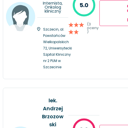
Internista,
5.0
Onkolog
kliniczny
(3
oceny
Szczecin, al.
)
Powstańców
Wielkopolskich
72, Uniwersytecki
Szpital Kliniczny
nr 2 PUM w
Szczecinie
lek.
Andrzej
Brzozow
ski