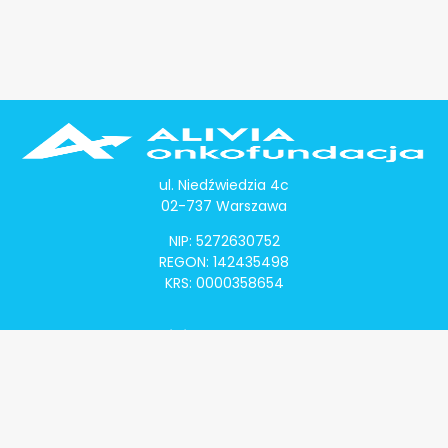
ul. Niedźwiedzia 4c
02-737 Warszawa
NIP: 5272630752
REGON: 142435498
KRS: 0000358654
Alivia Onkomapa
O projekcie
Lista placówek
Lista lekarzy