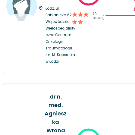
Łódź, ul.
(0
Pabianicka 62,
ocen)
Wojewódzkie
Wielospecjalisty
czne Centrum
Onkologii i
Traumatologii
im. M. Kopernika
w Łodzi
dr n.
med.
Agniesz
ka
Wrona