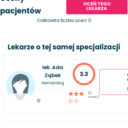
OCEŃ TEGO
LEKARZA
pacjentów
Całkowita liczba ocen: 0
Lekarze o tej samej specjalizacji
lek. Ada
3.3
Ząbek
Hematolog
(5
ocen)