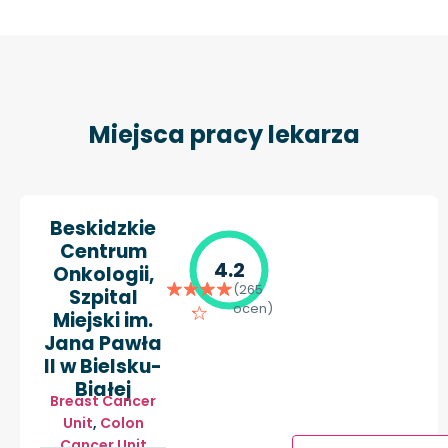
Miejsca pracy lekarza
Beskidzkie
Centrum
4.2
Onkologii,
(265
Szpital
ocen)
Miejski im.
Jana Pawła
II w Bielsku-
Białej
Breast Cancer
Unit
,
Colon
Cancer Unit