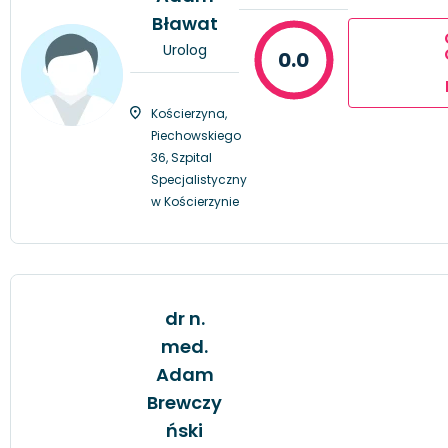
Bławat
Urolog
0.0
Kościerzyna,
Piechowskiego
36, Szpital
Specjalistyczny
w Kościerzynie
dr n.
med.
Adam
Brewczy
ński