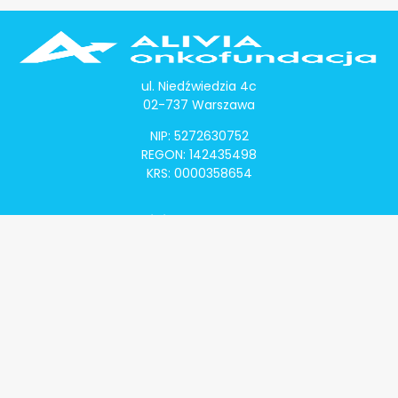
ul. Niedźwiedzia 4c
02-737 Warszawa
NIP: 5272630752
REGON: 142435498
KRS: 0000358654
Alivia Onkomapa
O projekcie
Lista placówek
Lista lekarzy
Programy lekowe
Klauzula informacyjna
Polityka prywatności
Regulamin