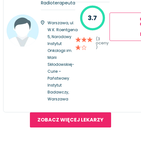
Radioterapeuta
3.7
Warszawa, ul.
W.K. Roentgena
5, Narodowy
(3
oceny
Instytut
)
Onkologii im.
Marii
Skłodowskiej-
Curie –
Państwowy
Instytut
Badawczy,
Warszawa
ZOBACZ WIĘCEJ LEKARZY