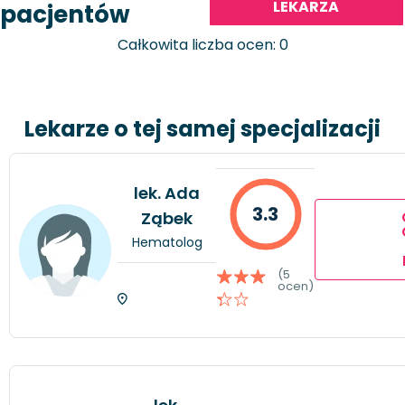
LEKARZA
pacjentów
Całkowita liczba ocen: 0
Lekarze o tej samej specjalizacji
lek. Ada
3.3
Ząbek
Hematolog
(5
ocen)