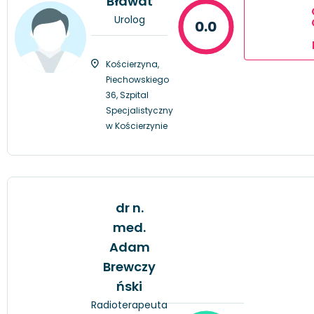
Bławat
Urolog
0.0
Kościerzyna,
Piechowskiego
36, Szpital
Specjalistyczny
w Kościerzynie
dr n.
med.
Adam
Brewczy
ński
Radioterapeuta