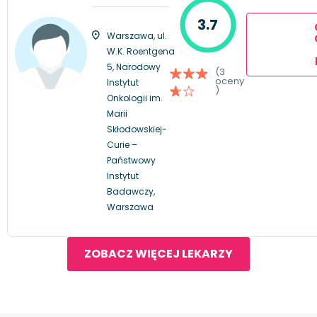
3.7
Warszawa, ul.
W.K. Roentgena
5, Narodowy
(3
oceny
Instytut
)
Onkologii im.
Marii
Skłodowskiej-
Curie –
Państwowy
Instytut
Badawczy,
Warszawa
ZOBACZ WIĘCEJ LEKARZY