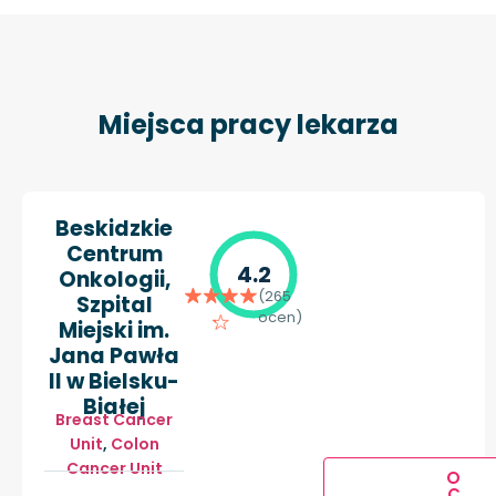
Miejsca pracy lekarza
Beskidzkie
Centrum
4.2
Onkologii,
(265
Szpital
ocen)
Miejski im.
Jana Pawła
II w Bielsku-
Białej
Breast Cancer
Unit
,
Colon
Cancer Unit
O
C