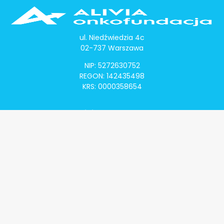
ul. Niedźwiedzia 4c
02-737 Warszawa
NIP: 5272630752
REGON: 142435498
KRS: 0000358654
Alivia Onkomapa
O projekcie
Lista placówek
Lista lekarzy
Programy lekowe
Klauzula informacyjna
Polityka prywatności
Regulamin