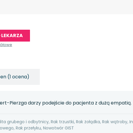
 LEKARZA
gółowe
en (1 ocena)
ert-Pierzga darzy podejście do pacjenta z dużą empatią.
ita grubego i odbytnicy, Rak trzustki, Rak żołądka, Rak wątroby, I
wego, Rak przełyku, Nowotwór GIST