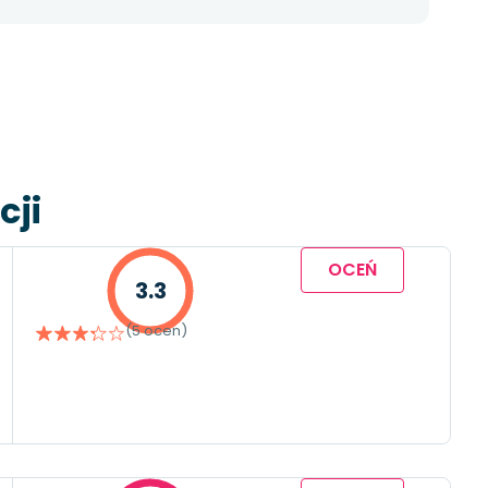
cji
OCEŃ
3.3
(5 ocen)