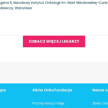
gena 5, Narodowy Instytut Onkologii im. Marii Skłodowskiej-Curie
Badawczy, Warszawa
ZOBACZ WIĘCEJ LEKARZY
apa
Alivia Onkofundacja
Nasze s
Poznaj naszą misję
Zbierz śr