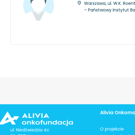
Warszawa, ul. W.K. Roent
– Państwowy Instytut 
Alivia Onkom
O projekcie
ul. Niedźwiedzia 4c