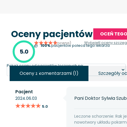
Oceny pacjentów
OCEŃ TEGO
Wyświetl oceny szcze
(1 ocena)
100%
pacjentów poleca tego lekarza
5.0
Pokaż oceny od pacjentów leczonych na:
Oceny z komentarzami (1)
Szczegóły oc
Pacjent
Pani Doktor Sylwia Szub
2024.06.03
★★★★★
★★★★★
5.0
Leczone schorzenie: Rak jel
nowotwory układu pokarmo