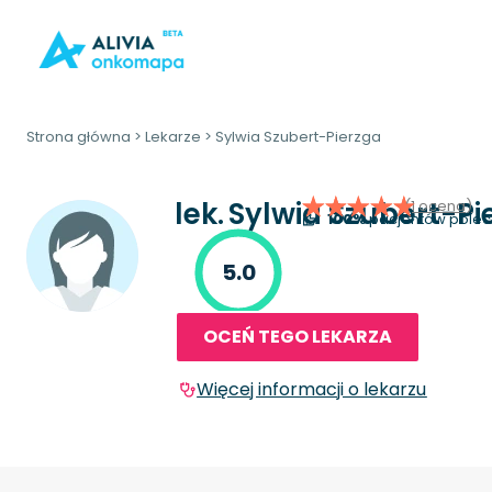
Strona główna
>
Lekarze
>
Sylwia Szubert-Pierzga
lek.
Sylwia Szubert-Pi
(1 ocena)
100%
pacjentów polec
5.0
OCEŃ TEGO LEKARZA
Więcej informacji o lekarzu