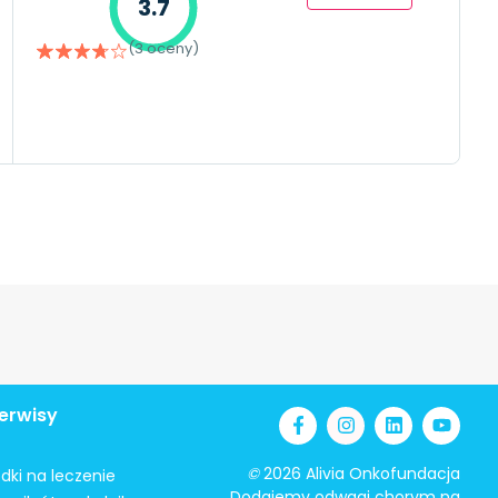
3.7
(3 oceny)
erwisy
©
2026 Alivia Onkofundacja
odki na leczenie
Dodajemy odwagi chorym na