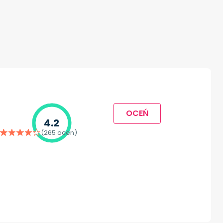
OCEŃ
4.2
(265 ocen)