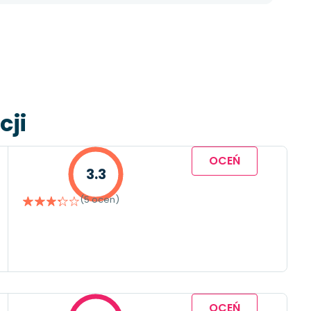
cji
OCEŃ
3.3
(5 ocen)
OCEŃ