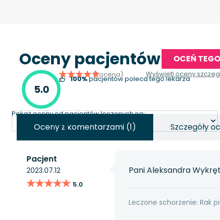
Oceny pacjentów
OCEŃ TEGO
Wyświetl oceny szcze
(1 ocena)
100%
pacjentów poleca tego lekarza
5.0
Pokaż oceny od pacjentów leczonych na:
Oceny z komentarzami (1)
Szczegóły oc
Pacjent
Pani Aleksandra Wykręt 
2023.07.12
★★★★★
★★★★★
5.0
Leczone schorzenie: Rak pi