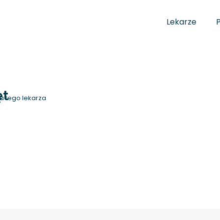
Lekarze
ęt
a tego lekarza