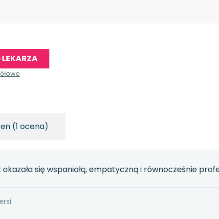
 LEKARZA
gółowe
en (1 ocena)
okazała się wspaniałą, empatyczną i równocześnie profesj
ersi