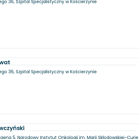
go 36, Szpital Specjalistyczny w Kościerzynie
awat
go 36, Szpital Specjalistyczny w Kościerzynie
wczyński
gena 5, Narodowy Instytut Onkologii im. Marii Skłodowskiej-Curie