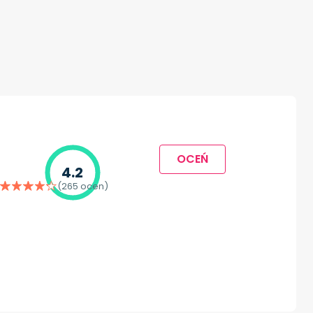
OCEŃ
4.2
(265 ocen)