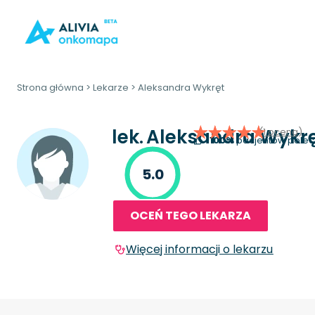
Strona główna
>
Lekarze
>
Aleksandra Wykręt
lek.
Aleksandra Wykr
(1 ocena)
100%
pacjentów polec
5.0
OCEŃ TEGO LEKARZA
Więcej informacji o lekarzu