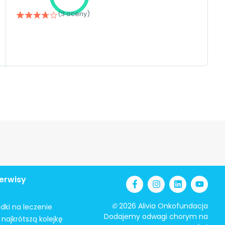
(3 oceny)
erwisy
©
2026 Alivia Onkofundacja
odki na leczenie
Dodajemy odwagi chorym na
najkrótszą kolejkę