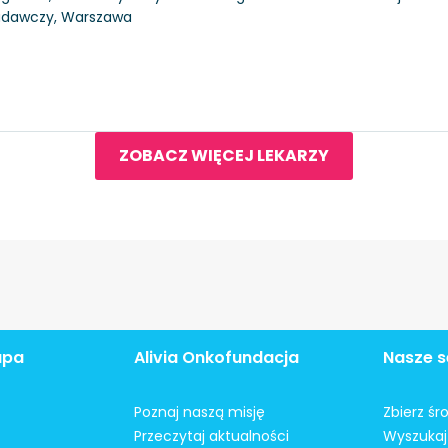
Badawczy, Warszawa
ZOBACZ WIĘCEJ LEKARZY
apa
Alivia Onkofundacja
Nasze s
Poznaj naszą misję
Zbierz śr
Przeczytaj aktualności
Wyszukaj 