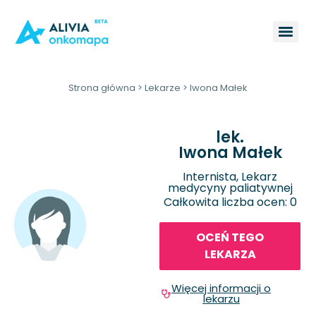
Strona główna
>
Lekarze
>
Iwona Małek
lek.
Iwona Małek
Internista, Lekarz
medycyny paliatywnej
Całkowita liczba ocen: 0
OCEŃ TEGO
LEKARZA
Więcej informacji o
lekarzu