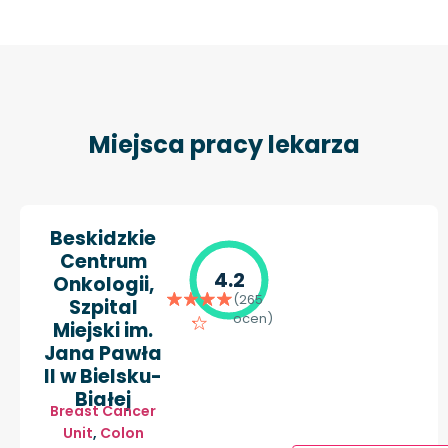
Miejsca pracy lekarza
Beskidzkie
Centrum
4.2
Onkologii,
(265
Szpital
ocen)
Miejski im.
Jana Pawła
II w Bielsku-
Białej
Breast Cancer
Unit
,
Colon