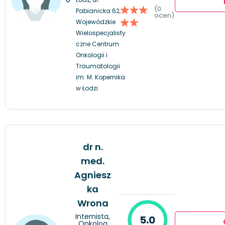
(0
Pabianicka 62,
ocen)
Wojewódzkie
Wielospecjalisty
czne Centrum
Onkologii i
Traumatologii
im. M. Kopernika
w Łodzi
dr n.
med.
Agniesz
ka
Wrona
Internista,
5.0
Onkolog