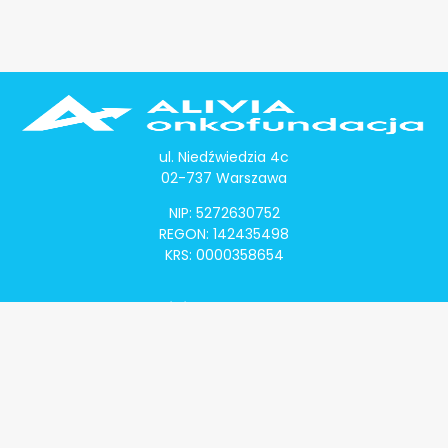
ul. Niedźwiedzia 4c
02-737 Warszawa
NIP: 5272630752
REGON: 142435498
KRS: 0000358654
Alivia Onkomapa
O projekcie
Lista placówek
Lista lekarzy
Programy lekowe