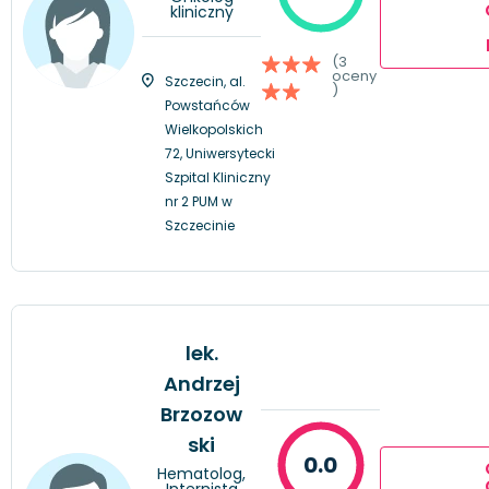
kliniczny
(3
oceny
Szczecin, al.
)
Powstańców
Wielkopolskich
72, Uniwersytecki
Szpital Kliniczny
nr 2 PUM w
Szczecinie
lek.
Andrzej
Brzozow
ski
0.0
Hematolog,
Internista