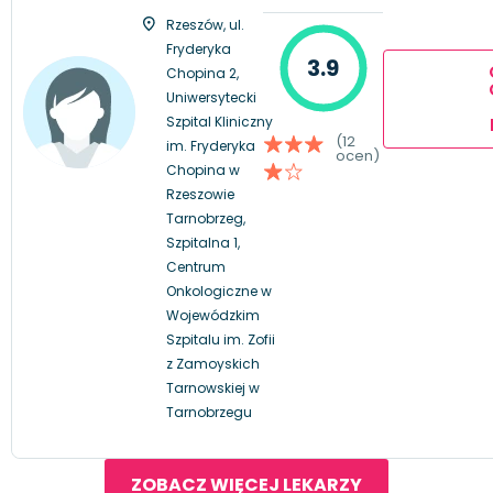
Rzeszów, ul.
Fryderyka
3.9
Chopina 2,
Uniwersytecki
Szpital Kliniczny
(12
im. Fryderyka
ocen)
Chopina w
Rzeszowie
Tarnobrzeg,
Szpitalna 1,
Centrum
Onkologiczne w
Wojewódzkim
Szpitalu im. Zofii
z Zamoyskich
Tarnowskiej w
Tarnobrzegu
ZOBACZ WIĘCEJ LEKARZY