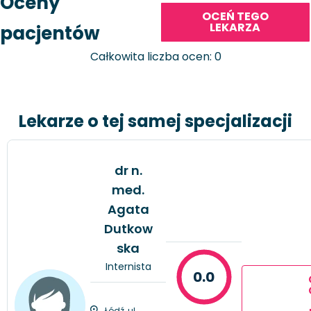
Oceny
OCEŃ TEGO
LEKARZA
pacjentów
Całkowita liczba ocen: 0
Lekarze o tej samej specjalizacji
dr n.
med.
Agata
Dutkow
ska
Internista
0.0
Łódź, ul.