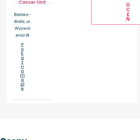
Cancer Unit
O
C
E
Bielsko-
Ń
Biała, ul.
Wyzwol
enia 18
P
o
k
a
ż
n
a
m
a
pi
e