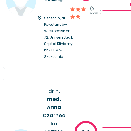
(0
ocen)
Szczecin, al.
Powstańców
Wielkopolskich
72, Uniwersytecki
Szpital Kliniczny
nr 2 PUM w
Szczecinie
dr n.
med.
Anna
Czarnec
ka