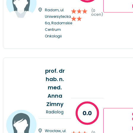
Radom, ul.
(0
ocen)
Uniwersytecka
6a, Radomskie
Centrum
Onkologii
prof. dr
hab. n.
med.
Anna
Zimny
Radiolog
0.0
Wrocław, ul.
(0