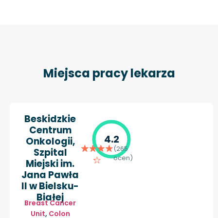
Miejsca pracy lekarza
Beskidzkie
Centrum
4.2
Onkologii,
(265
Szpital
ocen)
Miejski im.
Jana Pawła
II w Bielsku-
Białej
Breast Cancer
Unit
,
Colon