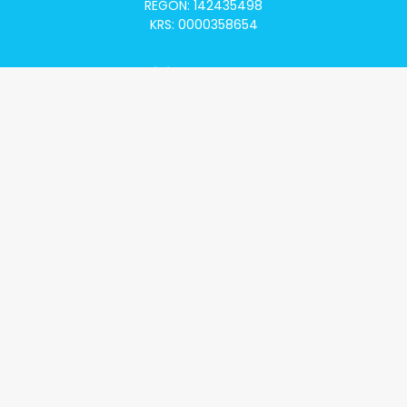
REGON: 142435498
KRS: 0000358654
Alivia Onkomapa
O projekcie
Lista placówek
Lista lekarzy
Programy lekowe
Klauzula informacyjna
Polityka prywatności
Regulamin
Kontakt
Alivia Onkofundacja
Poznaj naszą misję
Przeczytaj aktualności
Zostań Podopiecznym