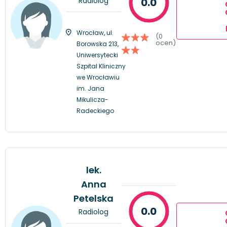
Radiolog
0.0
Wrocław, ul.
(0
ocen)
Borowska 213,
Uniwersytecki
Szpital Kliniczny
we Wrocławiu
im. Jana
Mikulicza-
Radeckiego
lek.
Anna
Petelska
0.0
Radiolog