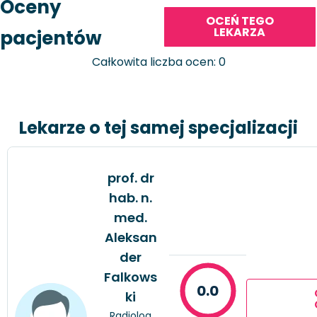
Oceny
OCEŃ TEGO
LEKARZA
pacjentów
Całkowita liczba ocen: 0
Lekarze o tej samej specjalizacji
prof. dr
hab. n.
med.
Aleksan
der
Falkows
0.0
ki
Radiolog