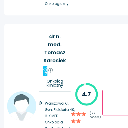
Onkologiczny
dr n.
med.
Tomasz
Sarosiek
#
7
Onkolog
kliniczny
4.7
Warszawa, ul.
Gen. Fieldorfa 40,
(77
LUX MED
ocen)
Onkologia