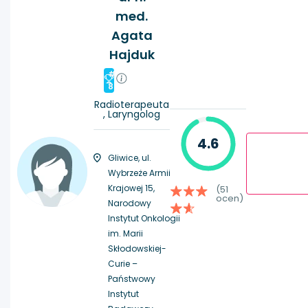
med.
Agata
Hajduk
#
8
Radioterapeuta
, Laryngolog
4.6
Gliwice, ul.
Wybrzeże Armii
Krajowej 15,
(51
ocen)
Narodowy
Instytut Onkologii
im. Marii
Skłodowskiej-
Curie –
Państwowy
Instytut