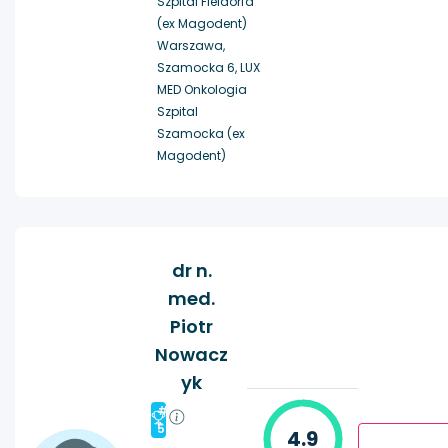
Szpital Fieldorfa
(ex Magodent)
Warszawa,
Szamocka 6, LUX
MED Onkologia
Szpital
Szamocka (ex
Magodent)
dr n.
med.
Piotr
Nowacz
yk
#
5
4.9