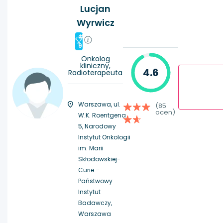
Lucjan
Wyrwicz
#
9
Onkolog
kliniczny,
4.6
Radioterapeuta
Warszawa, ul.
(85
ocen)
W.K. Roentgena
5, Narodowy
Instytut Onkologii
im. Marii
Skłodowskiej-
Curie –
Państwowy
Instytut
Badawczy,
Warszawa