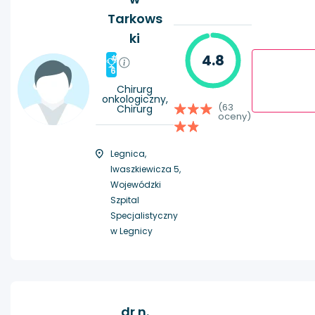
Tarkows
ki
4.8
#
6
Chirurg
onkologiczny,
(63
Chirurg
oceny)
Legnica,
Iwaszkiewicza 5,
Wojewódzki
Szpital
Specjalistyczny
w Legnicy
dr n.