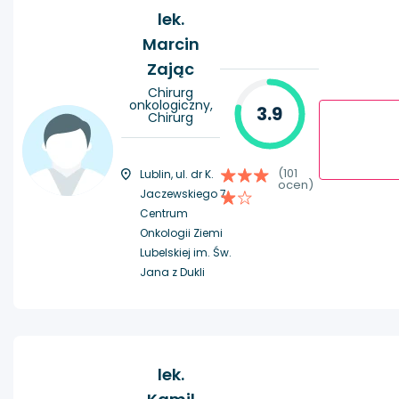
lek.
Marcin
Zając
Chirurg
onkologiczny,
3.9
Chirurg
(101
Lublin, ul. dr K.
ocen)
Jaczewskiego 7,
Centrum
Onkologii Ziemi
Lubelskiej im. Św.
Jana z Dukli
lek.