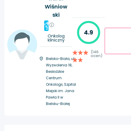
Wiśniow
ski
#
2
4.9
Onkolog
kliniczny
(146
ocen)
Bielsko-Biała, ul.
Wyzwolenia 18,
Beskidzkie
Centrum
Onkologii, Szpital
Miejski im. Jana
Pawła II w
Bielsku-Białej