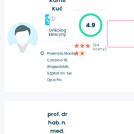
Kamil
Kuć
#
3
4.9
Onkolog
kliniczny
(94
oceny)
Przemyśl, Monte
Cassino 18,
Wojewódzki
Szpital im. św.
Ojca Pio
prof. dr
hab. n.
med.