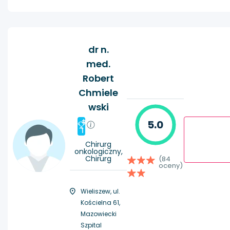
dr n.
med.
Robert
Chmiele
wski
#
5.0
1
Chirurg
onkologiczny,
Chirurg
(84
oceny)
Wieliszew, ul.
Kościelna 61,
Mazowiecki
Szpital