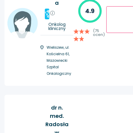
a
4.9
#
4
Onkolog
kliniczny
(75
ocen)
Wieliszew, ul.
Kościelna 61,
Mazowiecki
Szpital
Onkologiczny
dr n.
med.
Radosła
w