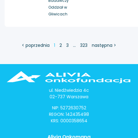
Badawczy
Oddział w
Gliwicach
< poprzednia
1
2
3
…
323
następna >
ul. Niedźwiedzia 4c
02-737 Warszawa
NIP: 5272630752
REGON: 142435498
KRS: 0000358654
Alivia Onkomapa