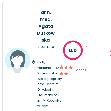
dr n.
med.
Agata
Dutkow
ska
Internista
0.0
Łódź, ul.
(0
Pabianicka 62,
ocen)
Wojewódzkie
Wielospecjalisty
czne Centrum
Onkologii i
Traumatologii
im. M. Kopernika
w Łodzi