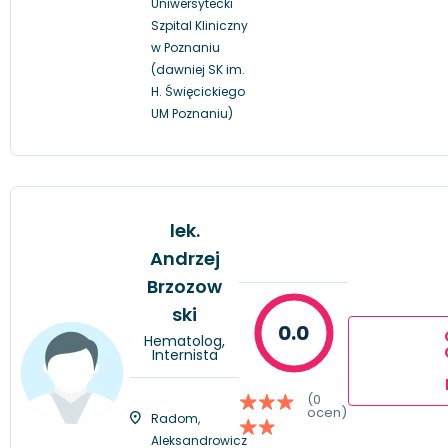
Uniwersytecki
Szpital Kliniczny
w Poznaniu
(dawniej SK im.
H. Święcickiego
UM Poznaniu)
lek.
Andrzej
Brzozow
ski
0.0
Hematolog,
Internista
(0
ocen)
Radom,
Aleksandrowicz