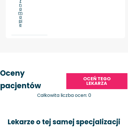
ż
n
a
m
a
pi
e
Oceny
OCEŃ TEGO
LEKARZA
pacjentów
Całkowita liczba ocen: 0
Lekarze o tej samej specjalizacji