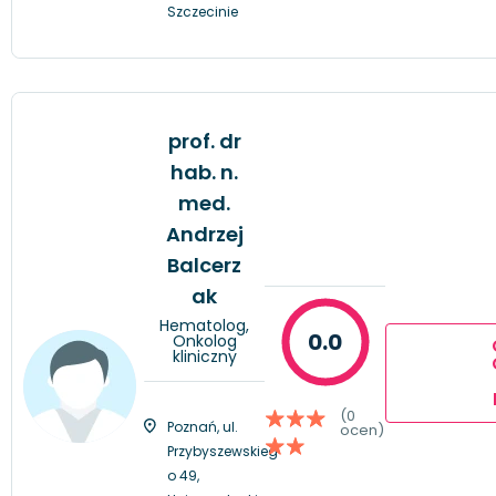
Szczecinie
prof. dr
hab. n.
med.
Andrzej
Balcerz
ak
Hematolog,
0.0
Onkolog
kliniczny
(0
Poznań, ul.
ocen)
Przybyszewskieg
o 49,