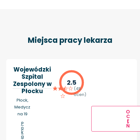
Miejsca pracy lekarza
Wojewódzki
Szpital
2.5
Zespolony w
(45
Płocku
ocen)
Płock,
Medycz
O
na 19
C
E
P
Ń
o
k
a