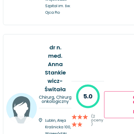
Szpital im. św.
Ojca Pio
dr n.
med.
Anna
Stankie
wicz-
Świtała
5.0
Chirurg, Chirurg
onkologiczny
(2
oceny
Lublin, Aleja
)
Kraśnicka 100,
Wojewódzki