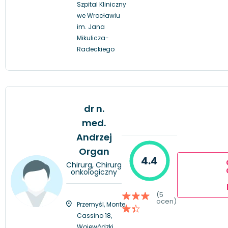
Szpital Kliniczny
we Wrocławiu
im. Jana
Mikulicza-
Radeckiego
dr n.
med.
Andrzej
Organ
4.4
Chirurg, Chirurg
onkologiczny
(5
ocen)
Przemyśl, Monte
Cassino 18,
Wojewódzki