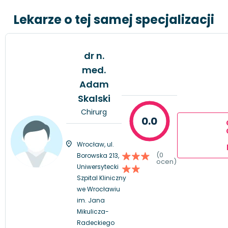
Lekarze o tej samej specjalizacji
dr n.
med.
Adam
Skalski
Chirurg
0.0
Wrocław, ul.
(0
Borowska 213,
ocen)
Uniwersytecki
Szpital Kliniczny
we Wrocławiu
im. Jana
Mikulicza-
Radeckiego