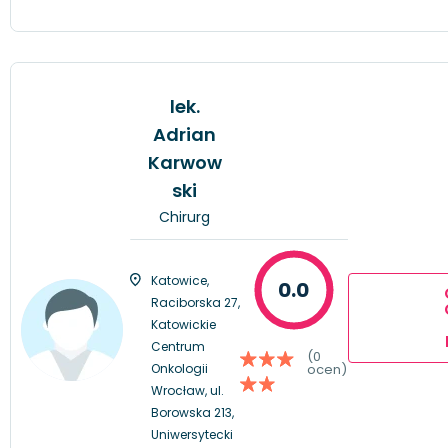
lek.
Adrian
Karwow
ski
Chirurg
Katowice,
0.0
Raciborska 27,
Katowickie
Centrum
(0
Onkologii
ocen)
Wrocław, ul.
Borowska 213,
Uniwersytecki