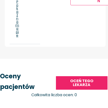
Ń
P
o
k
a
ż
n
a
m
a
pi
e
Oceny
OCEŃ TEGO
LEKARZA
pacjentów
Całkowita liczba ocen: 0