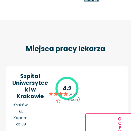
Miejsca pracy lekarza
Szpital
Uniwersytec
4.2
ki w
(457
Krakowie
ocen)
Kraków,
ul.
Koperni
O
C
ka 38
E