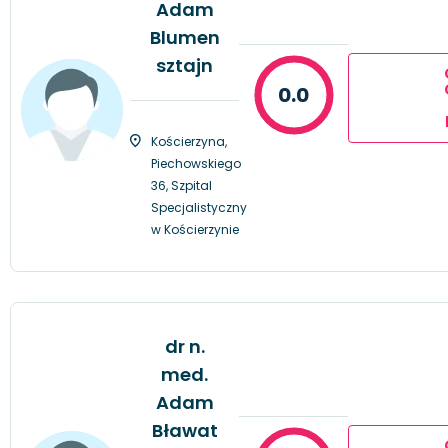
Adam
Blumen
sztajn
0.0
Kościerzyna,
Piechowskiego
36, Szpital
Specjalistyczny
w Kościerzynie
dr n.
med.
Adam
Bławat