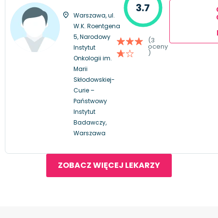
3.7
Warszawa, ul.
W.K. Roentgena
5, Narodowy
(3
oceny
Instytut
)
Onkologii im.
Marii
Skłodowskiej-
Curie –
Państwowy
Instytut
Badawczy,
Warszawa
ZOBACZ WIĘCEJ LEKARZY