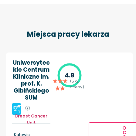
Miejsca pracy lekarza
Uniwersytec
kie Centrum
4.8
Kliniczne im.
(572
prof. K.
oceny)
Gibińskiego
SUM
#
1
Breast Cancer
Unit
O
C
Katowic