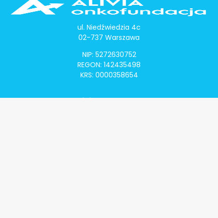
ul. Niedźwiedzia 4c
02-737 Warszawa
NIP: 5272630752
REGON: 142435498
KRS: 0000358654
Alivia Onkomapa
O projekcie
Lista placówek
Lista lekarzy
Programy lekowe
Klauzula informacyjna
Polityka prywatności
Regulamin
Kontakt