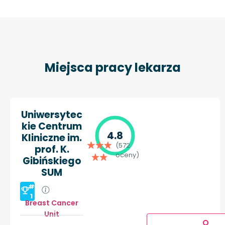
Miejsca pracy lekarza
Uniwersytec
kie Centrum
4.8
Kliniczne im.
(572
prof. K.
oceny)
Gibińskiego
SUM
#
1
Breast Cancer
Unit
O