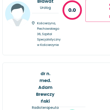
Bławat
Urolog
0.0
Kościerzyna,
Piechowskiego
36, Szpital
Specjalistyczny
w Kościerzynie
dr n.
med.
Adam
Brewczy
ński
Radioterapeuta