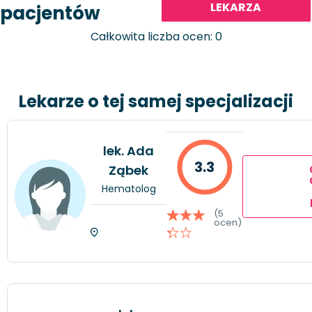
LEKARZA
pacjentów
Całkowita liczba ocen: 0
Lekarze o tej samej specjalizacji
lek. Ada
3.3
Ząbek
Hematolog
(5
ocen)