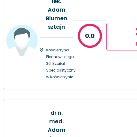
lek.
Adam
Blumen
sztajn
0.0
Kościerzyna,
Piechowskiego
36, Szpital
Specjalistyczny
w Kościerzynie
dr n.
med.
Adam