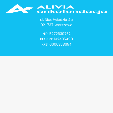
ul. Niedźwiedzia 4c
02-737 Warszawa
NIP: 5272630752
REGON: 142435498
KRS: 0000358654
Alivia Onkomapa
O projekcie
Lista placówek
Lista lekarzy
Programy lekowe
Klauzula informacyjna
Polityka prywatności
Regulamin