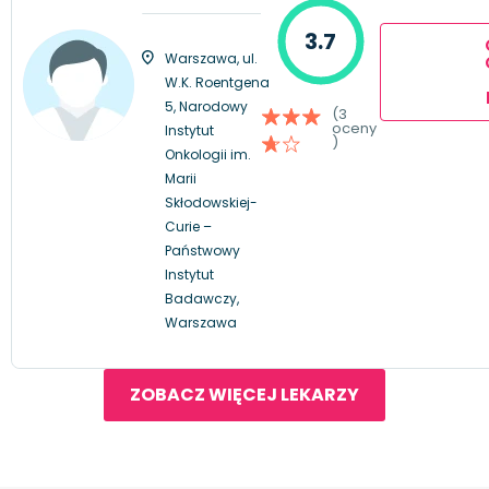
3.7
Warszawa, ul.
W.K. Roentgena
5, Narodowy
(3
oceny
Instytut
)
Onkologii im.
Marii
Skłodowskiej-
Curie –
Państwowy
Instytut
Badawczy,
Warszawa
ZOBACZ WIĘCEJ LEKARZY