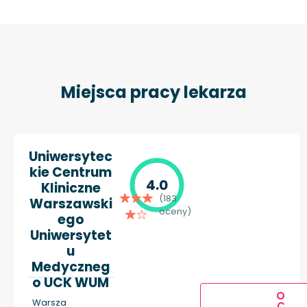
Miejsca pracy lekarza
Uniwersytec
kie Centrum
4.0
Kliniczne
(183
Warszawski
oceny)
ego
Uniwersytet
u
Medyczneg
o UCK WUM
O
Warsza
C