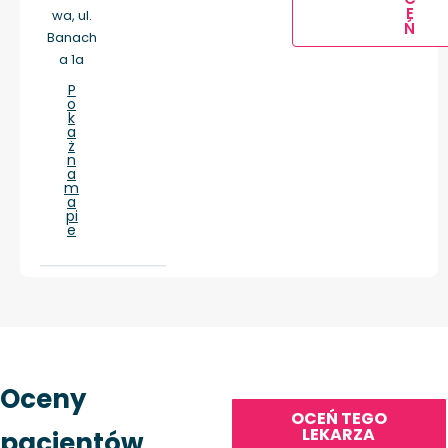
E
wa, ul.
Ń
Banach
a 1a
P
o
k
a
ż
n
a
m
a
pi
e
Oceny
OCEŃ TEGO
LEKARZA
pacjentów