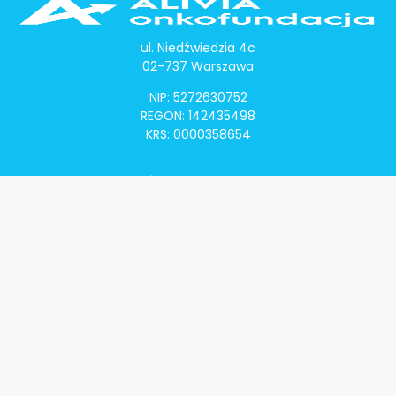
ul. Niedźwiedzia 4c
02-737 Warszawa
NIP: 5272630752
REGON: 142435498
KRS: 0000358654
Alivia Onkomapa
O projekcie
Lista placówek
Lista lekarzy
Programy lekowe
Klauzula informacyjna
Polityka prywatności
Regulamin
Kontakt