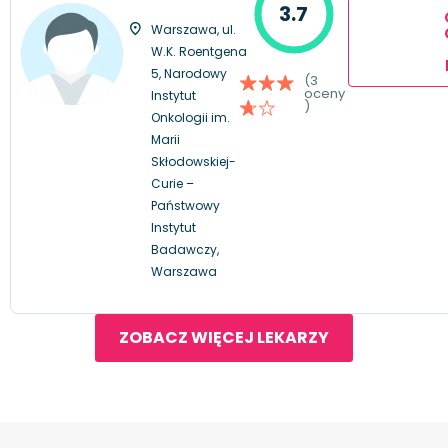
3.7
Warszawa, ul.
W.K. Roentgena
5, Narodowy
(3
oceny
Instytut
)
Onkologii im.
Marii
Skłodowskiej-
Curie –
Państwowy
Instytut
Badawczy,
Warszawa
ZOBACZ WIĘCEJ LEKARZY