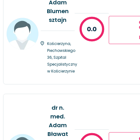
Adam
Blumen
sztajn
0.0
Kościerzyna,
Piechowskiego
36, Szpital
Specjalistyczny
w Kościerzynie
dr n.
med.
Adam
Bławat