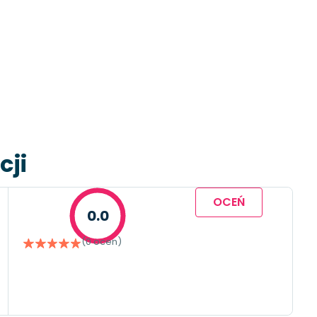
cji
OCEŃ
0.0
(0 ocen)