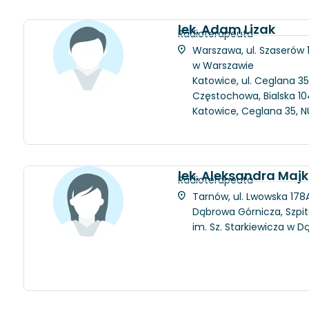
lek. Adam Lizak
Radioterapeuta
Warszawa, ul. Szaserów
w Warszawie
Katowice, ul. Ceglana 35
Częstochowa, Bialska 104
Katowice, Ceglana 35, N
lek. Aleksandra Maj
Radioterapeuta
Tarnów, ul. Lwowska 178A
Dąbrowa Górnicza, Szpit
im. Sz. Starkiewicza w D