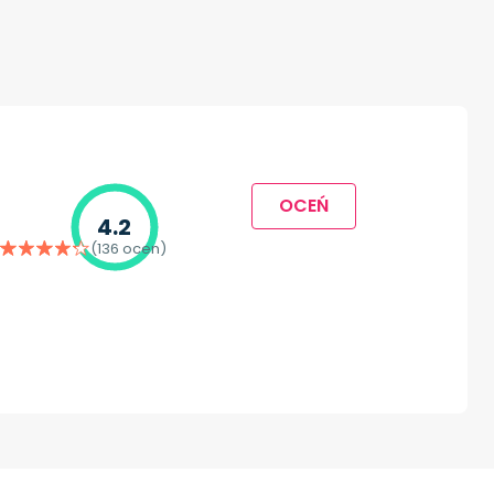
OCEŃ
4.2
(136 ocen)