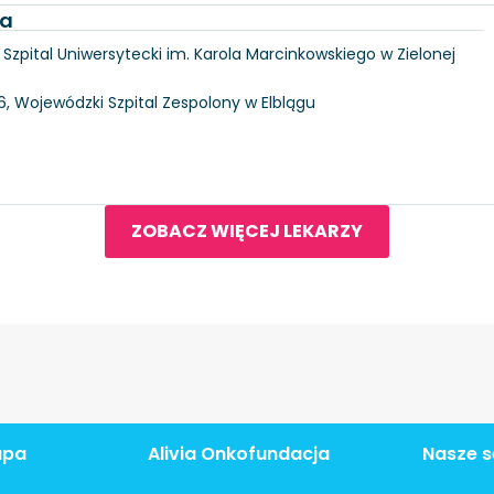
ka
6, Szpital Uniwersytecki im. Karola Marcinkowskiego w Zielonej
146, Wojewódzki Szpital Zespolony w Elblągu
ZOBACZ WIĘCEJ LEKARZY
apa
Alivia Onkofundacja
Nasze s