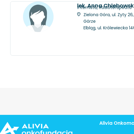
lek. Anna Chlebows
Internista, Radioterapeuta
Zielona Góra, ul. Zyty 2
Górze
Elbląg, ul. Królewiecka 
Alivia Onkom