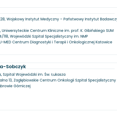
 128, Wojskowy Instytut Medyczny – Państwowy Instytut Badawcz
, Uniwersyteckie Centrum Kliniczne im. prof. K. Gibińskiego SUM
/118, Wojewódzki Szpital Specjalistyczny im. NMP
U-MED Centrum Diagnostyki i Terapii i Onkologicznej Katowice
ka-Sobczyk
, Szpital Wojewódzki im. Św. Łukasza
alna 13, Zagłębiowskie Centrum Onkologii Szpital Specjalistyczny
ąbrowie Górniczej