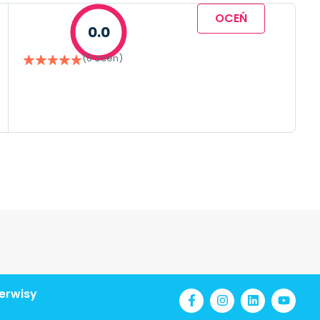
OCEŃ
0.0
(0 ocen)
erwisy