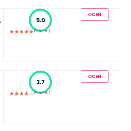
OCEŃ
5.0
y
(5 ocen)
OCEŃ
3.7
(5 ocen)