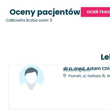
Oceny pacjentów
OCEŃ TEGO
Całkowita liczba ocen: 0
Le
dr n. med. Adam Chi
Radioterapeuta
Poznań, ul. Garbary 15, 