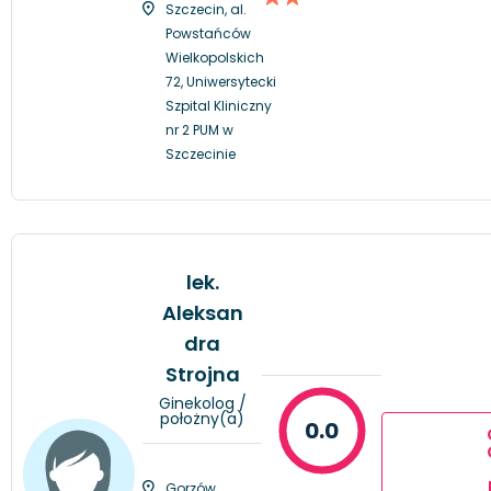
Szczecin, al.
Powstańców
Wielkopolskich
72, Uniwersytecki
Szpital Kliniczny
nr 2 PUM w
Szczecinie
lek.
Aleksan
dra
Strojna
Ginekolog /
położny(a)
0.0
Gorzów