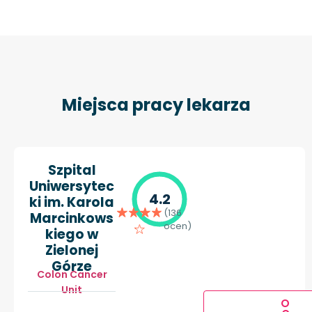
Miejsca pracy lekarza
Szpital
Uniwersytec
4.2
ki im. Karola
(136
Marcinkows
ocen)
kiego w
Zielonej
Górze
Colon Cancer
Unit
O