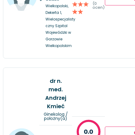
(0
Wielkopolski,
ocen)
Dekerta 1,
Wielospecjalisty
czny Szpital
Wojewódzki w
Gorzowie
Wielkopolskim
dr n.
med.
Andrzej
Kmieć
Ginekolog /
położny(a)
0.0