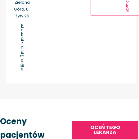
C
Zielona
E
Góra, ul.
Ń
Zyty 26
P
o
k
a
ż
n
a
m
a
pi
e
Oceny
OCEŃ TEGO
LEKARZA
pacjentów