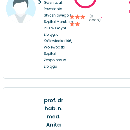
Gdynia, ul.
Powstania
Styczniowego 1,
(0
ocen)
Szpital Morski im.
PCK w Gdyni
Elbląg, ul.
Królewiecka 146,
Wojewódzki
Szpital
Zespolony w
Elblągu
prof. dr
hab. n.
med.
Anita