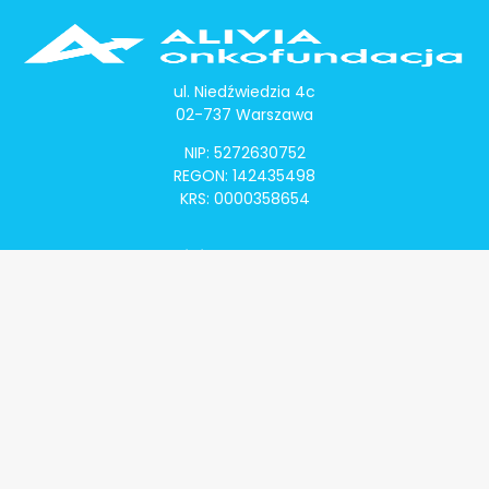
ul. Niedźwiedzia 4c
02-737 Warszawa
NIP: 5272630752
REGON: 142435498
KRS: 0000358654
Alivia Onkomapa
O projekcie
Lista placówek
Lista lekarzy
Programy lekowe
Klauzula informacyjna
Polityka prywatności
Regulamin