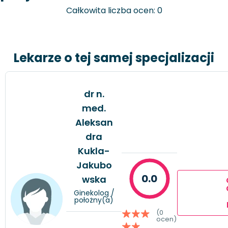
Całkowita liczba ocen: 0
Lekarze o tej samej specjalizacji
dr n.
med.
Aleksan
dra
Kukla-
Jakubo
0.0
wska
Ginekolog /
położny(a)
(0
ocen)