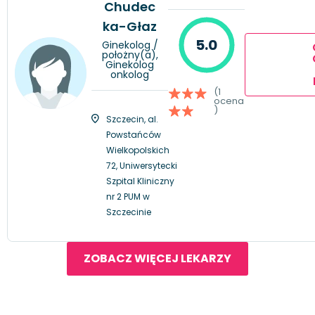
Chudec
ka-Głaz
5.0
Ginekolog /
położny(a),
Ginekolog
onkolog
(1
ocena
)
Szczecin, al.
Powstańców
Wielkopolskich
72, Uniwersytecki
Szpital Kliniczny
nr 2 PUM w
Szczecinie
ZOBACZ WIĘCEJ LEKARZY