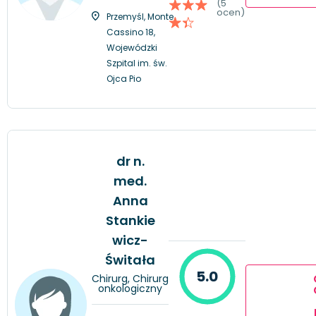
(5
ocen)
Przemyśl, Monte
Cassino 18,
Wojewódzki
Szpital im. św.
Ojca Pio
dr n.
med.
Anna
Stankie
wicz-
Świtała
5.0
Chirurg, Chirurg
onkologiczny