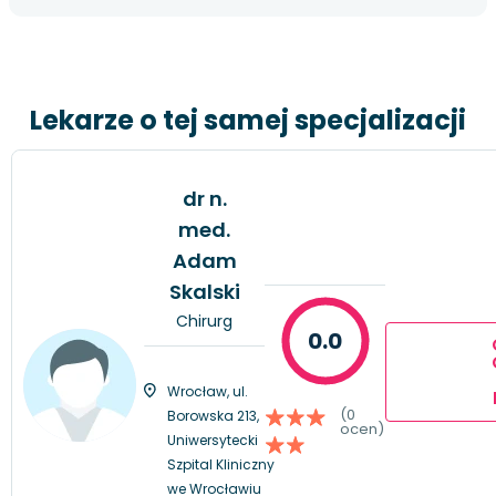
Lekarze o tej samej specjalizacji
dr n.
med.
Adam
Skalski
Chirurg
0.0
Wrocław, ul.
(0
Borowska 213,
ocen)
Uniwersytecki
Szpital Kliniczny
we Wrocławiu