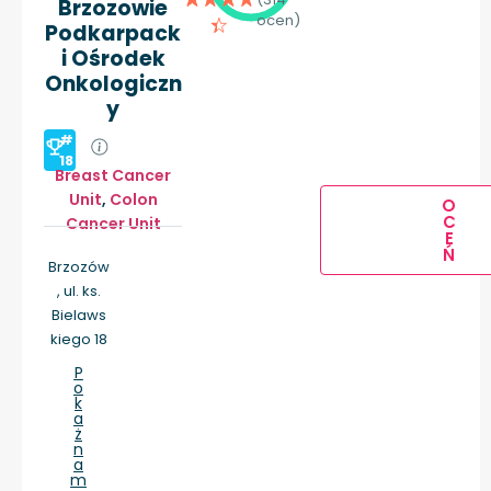
Brzozowie
ocen)
Podkarpack
i Ośrodek
Onkologiczn
y
#
18
Breast Cancer
Unit
,
Colon
O
C
Cancer Unit
E
Ń
Brzozów
, ul. ks.
Bielaws
kiego 18
P
o
k
a
ż
n
a
m