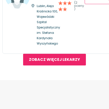
(2
oceny
Lublin, Aleja
)
Kraśnicka 100,
Wojewódzki
Szpital
Specjalistyczny
im. Stefana
Kardynała
Wyszyńskiego
ZOBACZ WIĘCEJ LEKARZY