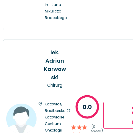
im. Jana
Mikulicza-
Radeckiego
lek.
Adrian
Karwow
ski
Chirurg
Katowice,
0.0
Raciborska 27,
Katowickie
Centrum
(0
Onkologii
ocen)