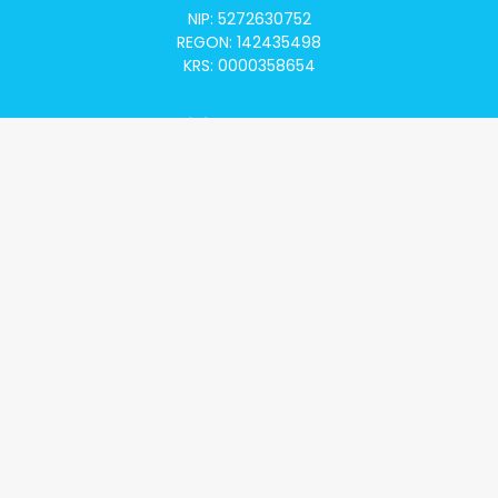
NIP: 5272630752
REGON: 142435498
KRS: 0000358654
Alivia Onkomapa
O projekcie
Lista placówek
Lista lekarzy
Programy lekowe
Klauzula informacyjna
Polityka prywatności
Regulamin
Kontakt
Alivia Onkofundacja
Poznaj naszą misję