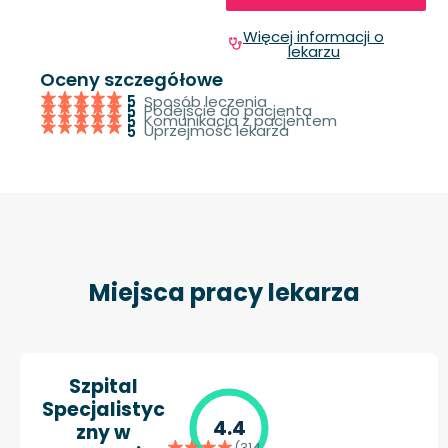
Więcej informacji o
lekarzu
Oceny szczegółowe
Sposób leczenia
5
Podejście do pacjenta
5
Komunikacja z pacjentem
5
Uprzejmość lekarza
5
Miejsca pracy lekarza
Szpital
Specjalistyc
4.4
zny w
(314