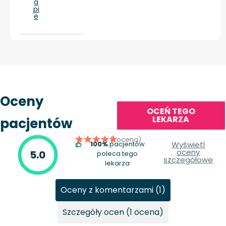
a
pi
e
Oceny
OCEŃ TEGO
LEKARZA
pacjentów
(1 ocena)
100%
pacjentów
Wyświetl
oceny
5.0
poleca tego
szczegółowe
lekarza
Oceny z komentarzami (1)
Szczegóły ocen (1 ocena)