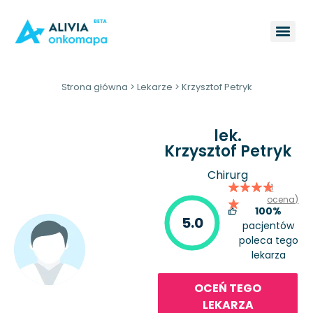
Strona główna
>
Lekarze
>
Krzysztof Petryk
lek.
Krzysztof Petryk
Chirurg
(1
ocena)
100%
5.0
pacjentów
poleca tego
lekarza
OCEŃ TEGO
LEKARZA