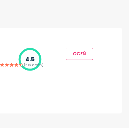
OCEŃ
4.5
(616 ocen)