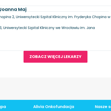
. Joanna Maj
a
hopina 2, Uniwersytecki Szpital Kliniczny im. Fryderyka Chopina w
3, Uniwersytecki Szpital Kliniczny we Wrocławiu im. Jana
ZOBACZ WIĘCEJ LEKARZY
apa
Alivia Onkofundacja
Nasze s