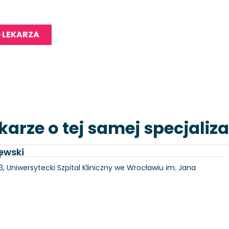
 LEKARZA
karze o tej samej specjaliza
ewski
a
3, Uniwersytecki Szpital Kliniczny we Wrocławiu im. Jana