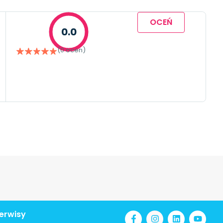
OCEŃ
0.0
(0 ocen)
erwisy