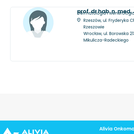
prof. dr hab. n. med
Dermatologia i wenerologi
Rzeszów, ul. Fryderyka C
Rzeszowie
Wrocław, ul. Borowska 21
Mikulicza-Radeckiego
Alivia Onkom