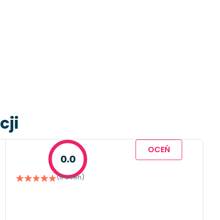
cji
OCEŃ
0.0
(0 ocen)