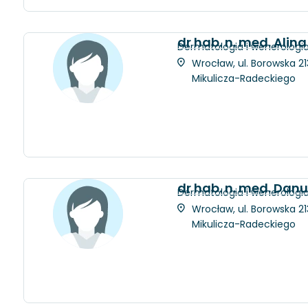
dr hab. n. med. Ali
Dermatologia i wenerologi
Wrocław, ul. Borowska 21
Mikulicza-Radeckiego
dr hab. n. med. Dan
Dermatologia i wenerologi
Wrocław, ul. Borowska 21
Mikulicza-Radeckiego