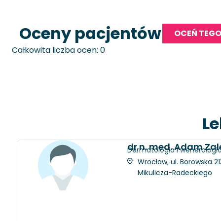
Oceny pacjentów
OCEŃ TEGO
Całkowita liczba ocen: 0
Le
dr n. med. Adam Zal
Dermatologia i wenerologi
Wrocław, ul. Borowska 21
Mikulicza-Radeckiego