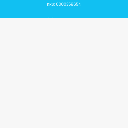
KRS: 0000358654
Alivia Onkomapa
O projekcie
Lista placówek
Lista lekarzy
Programy lekowe
Klauzula informacyjna
Polityka prywatności
Regulamin
Kontakt
Alivia Onkofundacja
Poznaj naszą misję
Przeczytaj aktualności
Zostań Podopiecznym