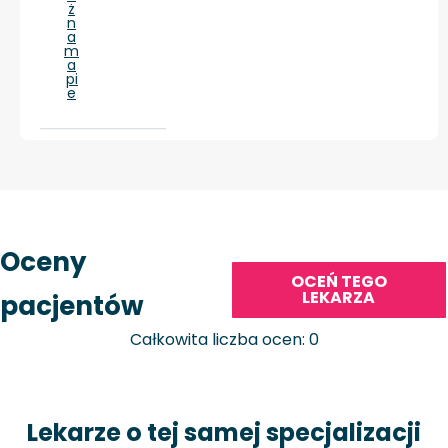
ż
n
a
m
a
pi
e
Oceny
OCEŃ TEGO
LEKARZA
pacjentów
Całkowita liczba ocen: 0
Lekarze o tej samej specjalizacji