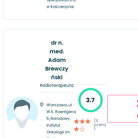
w Kościerzynie
dr n.
med.
Adam
Brewczy
ński
Radioterapeuta
3.7
Warszawa, ul.
W.K. Roentgena
5, Narodowy
(3
oceny
Instytut
)
Onkologii im.