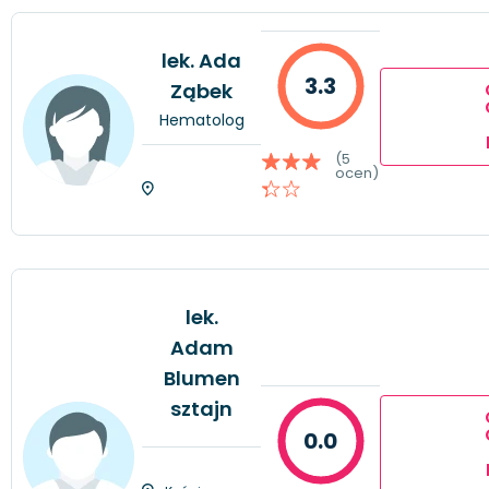
lek. Ada
3.3
Ząbek
Hematolog
(5
ocen)
lek.
Adam
Blumen
sztajn
0.0