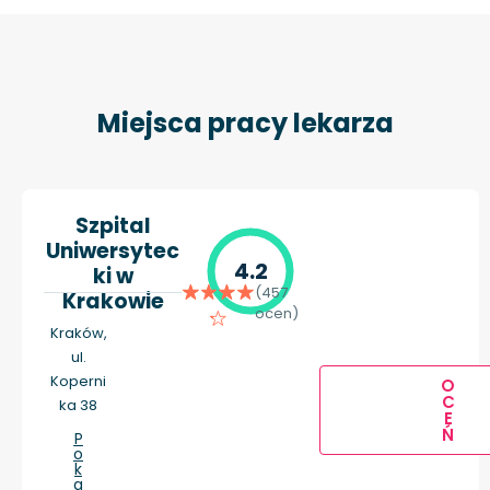
Miejsca pracy lekarza
Szpital
Uniwersytec
4.2
ki w
(457
Krakowie
ocen)
Kraków,
ul.
Koperni
O
C
ka 38
E
Ń
P
o
k
a