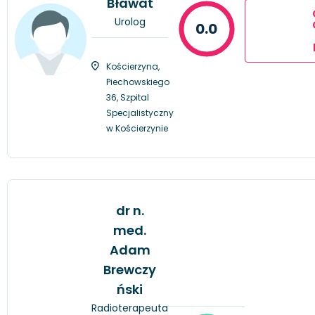
Bławat
Urolog
0.0
Kościerzyna,
Piechowskiego
36, Szpital
Specjalistyczny
w Kościerzynie
dr n.
med.
Adam
Brewczy
ński
Radioterapeuta