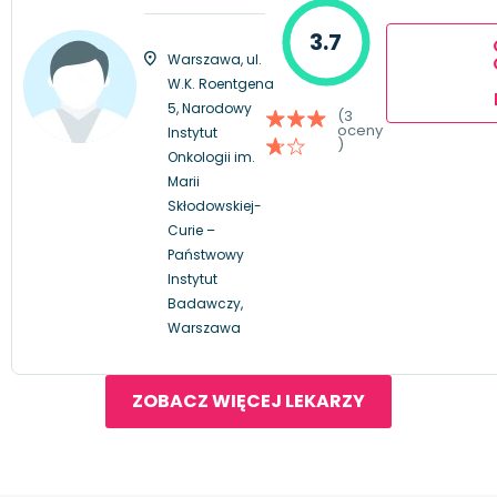
3.7
Warszawa, ul.
W.K. Roentgena
5, Narodowy
(3
oceny
Instytut
)
Onkologii im.
Marii
Skłodowskiej-
Curie –
Państwowy
Instytut
Badawczy,
Warszawa
ZOBACZ WIĘCEJ LEKARZY