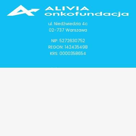
ul. Niedźwiedzia 4c
02-737 Warszawa
NIP: 5272630752
REGON: 142435498
KRS: 0000358654
Alivia Onkomapa
O projekcie
Lista placówek
Lista lekarzy
Programy lekowe
Klauzula informacyjna
Polityka prywatności
Regulamin