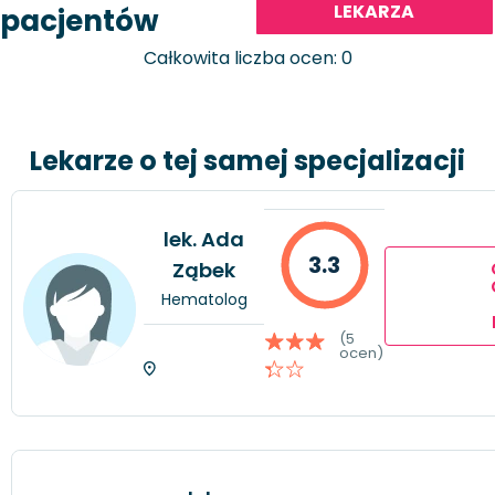
LEKARZA
pacjentów
Całkowita liczba ocen: 0
Lekarze o tej samej specjalizacji
lek. Ada
3.3
Ząbek
Hematolog
(5
ocen)