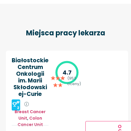
Miejsca pracy lekarza
Białostockie
Centrum
4.7
Onkologii
(953
im. Marii
oceny)
Skłodowski
ej-Curie
#
2
Breast Cancer
Unit
,
Colon
Cancer Unit
O
C