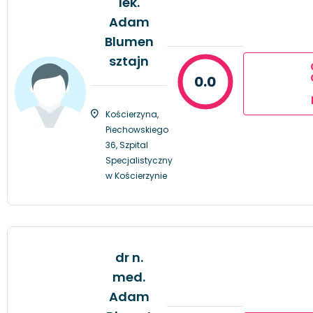
lek.
Adam
Blumen
sztajn
0.0
Kościerzyna,
Piechowskiego
36, Szpital
Specjalistyczny
w Kościerzynie
dr n.
med.
Adam