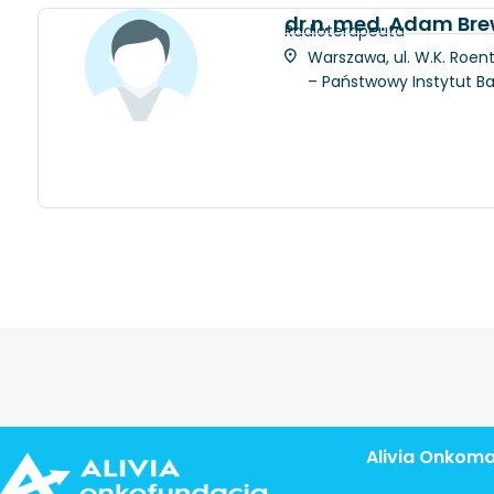
dr n. med. Adam Bre
Radioterapeuta
Warszawa, ul. W.K. Roent
– Państwowy Instytut 
Alivia Onkom