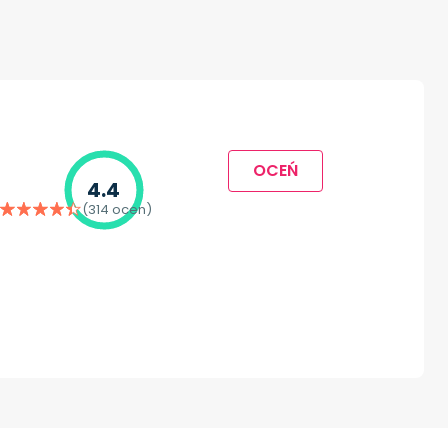
OCEŃ
4.4
(314 ocen)