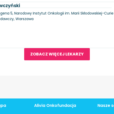
wczyński
gena 5, Narodowy Instytut Onkologii im. Marii Skłodowskiej-Curie
Badawczy, Warszawa
ZOBACZ WIĘCEJ LEKARZY
apa
Alivia Onkofundacja
Nasze s