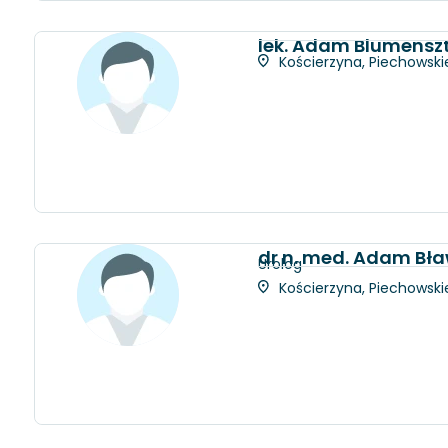
lek. Adam Blumensz
Kościerzyna, Piechowskie
dr n. med. Adam Bł
Urolog
Kościerzyna, Piechowskie