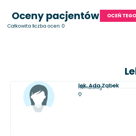
Oceny pacjentów
OCEŃ TEGO
Całkowita liczba ocen: 0
Le
lek. Ada Ząbek
Hematolog