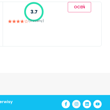
OCEŃ
3.7
(3 oceny)
erwisy