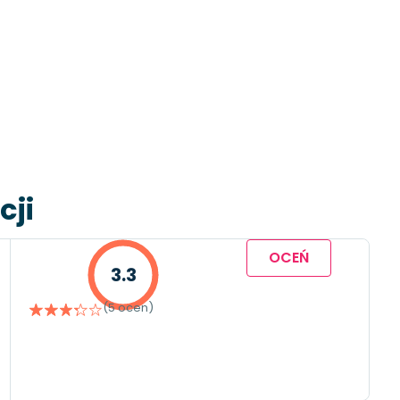
cji
OCEŃ
3.3
(5 ocen)