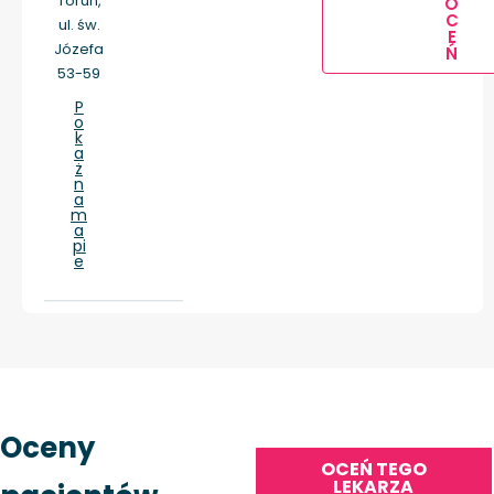
Toruń,
O
C
ul. św.
E
Józefa
Ń
53-59
P
o
k
a
ż
n
a
m
a
pi
e
Oceny
OCEŃ TEGO
LEKARZA