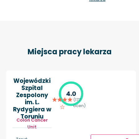
Miejsca pracy lekarza
Wojewódzki
Szpital
4.0
Zespolony
(177
im. L.
ocen)
Rydygiera w
Toruniu
Colon Cancer
Unit