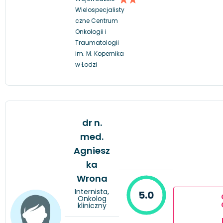
Wielospecjalisty
czne Centrum
Onkologii i
Traumatologii
im. M. Kopernika
w Łodzi
dr n.
med.
Agniesz
ka
Wrona
Internista,
5.0
Onkolog
kliniczny