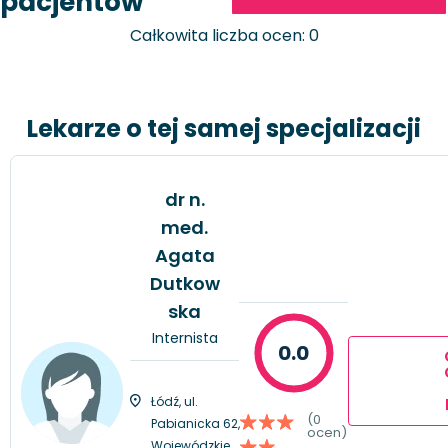
pacjentów
Całkowita liczba ocen: 0
Lekarze o tej samej specjalizacji
dr n.
med.
Agata
Dutkow
ska
Internista
0.0
Łódź, ul.
(0
Pabianicka 62,
ocen)
Wojewódzkie