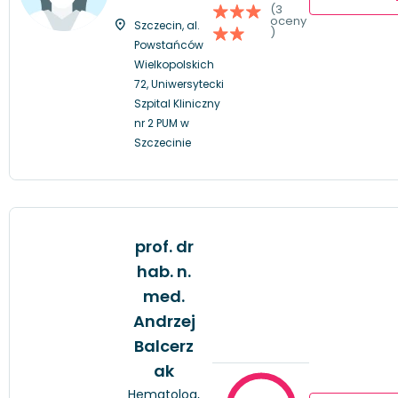
(3
oceny
Szczecin, al.
)
Powstańców
Wielkopolskich
72, Uniwersytecki
Szpital Kliniczny
nr 2 PUM w
Szczecinie
prof. dr
hab. n.
med.
Andrzej
Balcerz
ak
Hematolog,