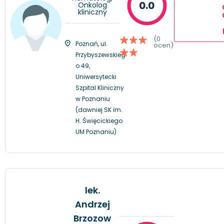
0.0
Onkolog
kliniczny
(0
Poznań, ul.
ocen)
Przybyszewskieg
o 49,
Uniwersytecki
Szpital Kliniczny
w Poznaniu
(dawniej SK im.
H. Święcickiego
UM Poznaniu)
lek.
Andrzej
Brzozow