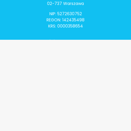
02-737 Warszawa
NIP: 5272630752
REGON: 142435498
KRS: 0000358654
Alivia Onkomapa
O projekcie
Lista placówek
Lista lekarzy
Programy lekowe
Klauzula informacyjna
Polityka prywatności
Regulamin
Kontakt
Alivia Onkofundacja