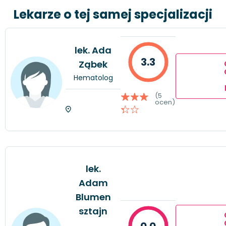
Lekarze o tej samej specjalizacji
lek. Ada
3.3
Ząbek
Hematolog
(5
ocen)
lek.
Adam
Blumen
sztajn
0.0