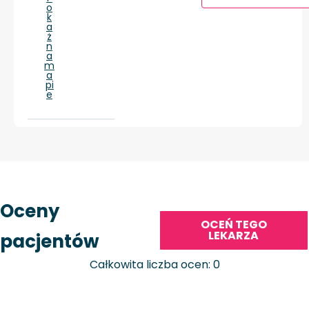
o
k
a
ż
n
a
m
a
pi
e
Oceny
OCEŃ TEGO
LEKARZA
pacjentów
Całkowita liczba ocen: 0