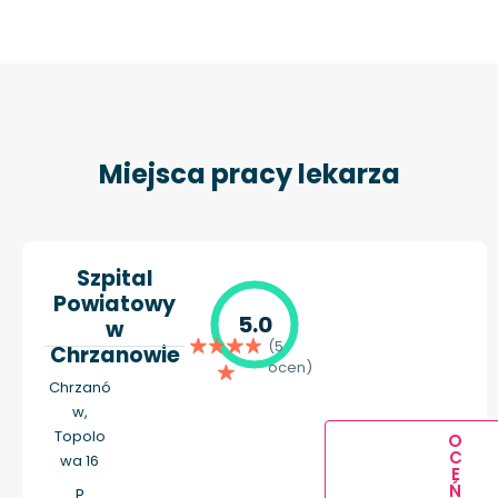
Miejsca pracy lekarza
Szpital
Powiatowy
5.0
w
(5
Chrzanowie
ocen)
Chrzanó
w,
Topolo
O
C
wa 16
E
Ń
P