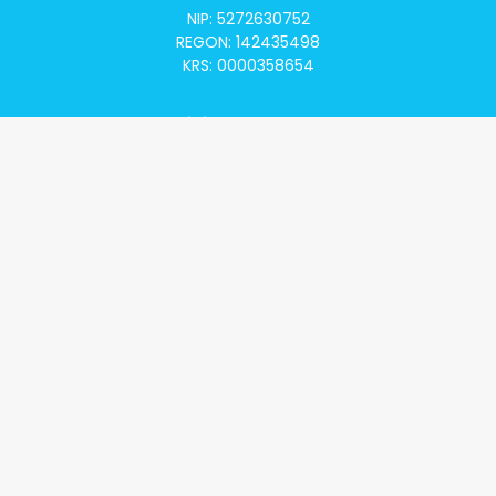
NIP: 5272630752
REGON: 142435498
KRS: 0000358654
Alivia Onkomapa
O projekcie
Lista placówek
Lista lekarzy
Programy lekowe
Klauzula informacyjna
Polityka prywatności
Regulamin
Kontakt
Alivia Onkofundacja
Poznaj naszą misję