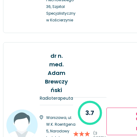
36, Szpital
Specjalistyczny
w Kościerzynie
dr n.
med.
Adam
Brewczy
ński
Radioterapeuta
3.7
Warszawa, ul.
W.K. Roentgena
5, Narodowy
(3