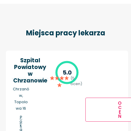
Miejsca pracy lekarza
Szpital
Powiatowy
5.0
w
(5
Chrzanowie
ocen)
Chrzanó
w,
Topolo
O
C
wa 16
E
Ń
P
o
k
a