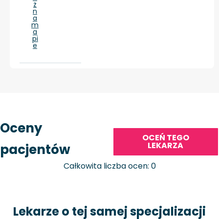
ż
n
a
m
a
pi
e
Oceny
OCEŃ TEGO
LEKARZA
pacjentów
Całkowita liczba ocen: 0
Lekarze o tej samej specjalizacji