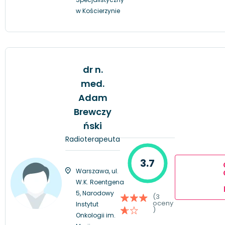
w Kościerzynie
dr n.
med.
Adam
Brewczy
ński
Radioterapeuta
3.7
Warszawa, ul.
W.K. Roentgena
5, Narodowy
(3
oceny
Instytut
)
Onkologii im.