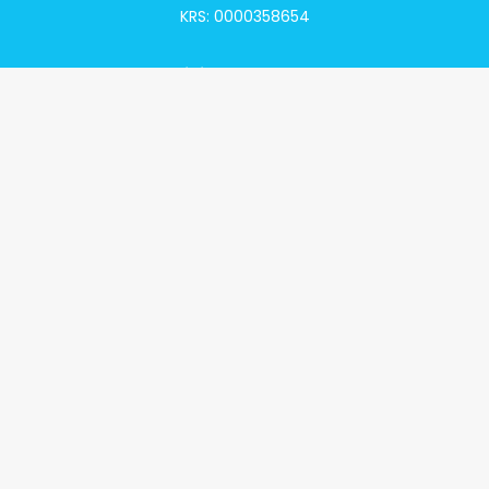
KRS: 0000358654
Alivia Onkomapa
O projekcie
Lista placówek
Lista lekarzy
Programy lekowe
Klauzula informacyjna
Polityka prywatności
Regulamin
Kontakt
Alivia Onkofundacja
Poznaj naszą misję
Przeczytaj aktualności
Zostań Podopiecznym