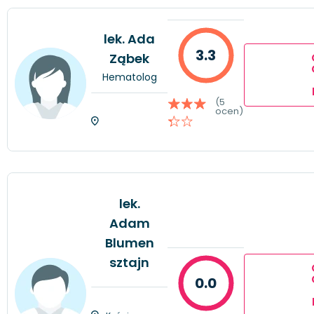
lek. Ada
3.3
Ząbek
Hematolog
(5
ocen)
lek.
Adam
Blumen
sztajn
0.0