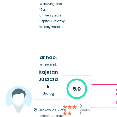
Waszyngtona
15a,
Uniwersytecki
Szpital Kliniczny
w Białymstoku
dr hab.
n. med.
Kajetan
Juszcza
k
5.0
Urolog
(1
ocena
Kraków, os. Złotej
)
Jesieni 1, Szpital