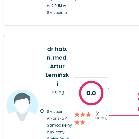
nr 2 PUM w
Szczecinie
dr hab.
n. med.
Artur
Lemińsk
i
Urolog
0.0
Szczecin,
(0
ocen)
Arkońska 4,
Samodzielny
Publiczny
Wojewódzki