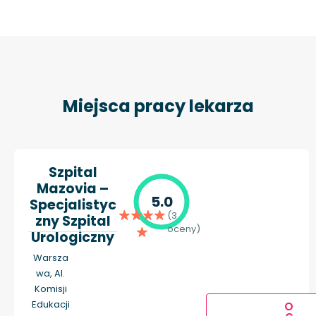
Miejsca pracy lekarza
Szpital
Mazovia –
5.0
Specjalistyc
(3
zny Szpital
oceny)
Urologiczny
Warsza
wa, Al.
Komisji
Edukacji
O