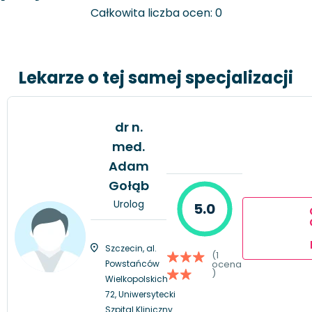
Całkowita liczba ocen: 0
Lekarze o tej samej specjalizacji
dr n.
med.
Adam
Gołąb
Urolog
5.0
Szczecin, al.
(1
Powstańców
ocena
)
Wielkopolskich
72, Uniwersytecki
Szpital Kliniczny