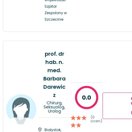
Szpital
Zespolony w
Szczecinie
prof. dr
hab. n.
med.
Barbara
Darewic
z
0.0
Chirurg,
Seksuolog,
Urolog
(0
ocen)
Białystok,