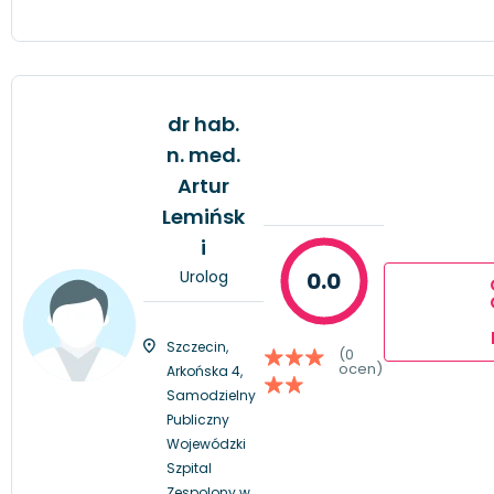
dr hab.
n. med.
Artur
Lemińsk
i
Urolog
0.0
Szczecin,
(0
ocen)
Arkońska 4,
Samodzielny
Publiczny
Wojewódzki
Szpital
Zespolony w