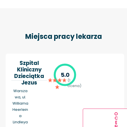
Miejsca pracy lekarza
Szpital
Kliniczny
5.0
Dzieciątka
(1
Jezus
ocena)
Warsza
wa, ul.
Williama
Heerlein
O
a
C
E
Lindleya
Ń