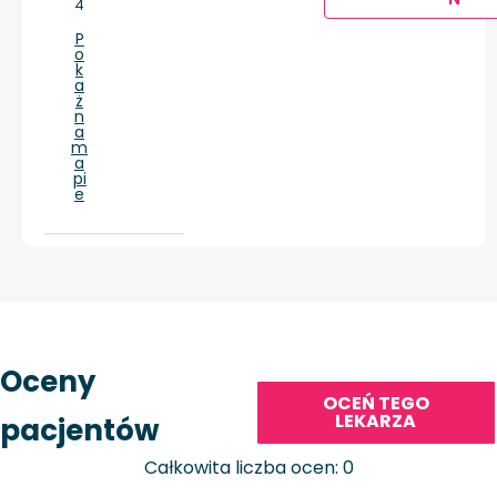
4
P
o
k
a
ż
n
a
m
a
pi
e
Oceny
OCEŃ TEGO
LEKARZA
pacjentów
Całkowita liczba ocen: 0