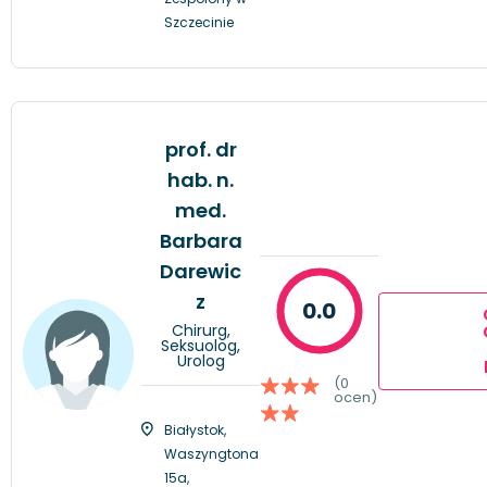
Szczecinie
prof. dr
hab. n.
med.
Barbara
Darewic
z
0.0
Chirurg,
Seksuolog,
Urolog
(0
ocen)
Białystok,
Waszyngtona
15a,