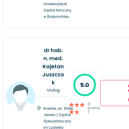
Uniwersytecki
Szpital Kliniczny
w Białymstoku
dr hab.
n. med.
Kajetan
Juszcza
k
5.0
Urolog
(1
ocena
Kraków, os. Złotej
)
Jesieni 1, Szpital
Specjalistyczny
im Ludwika