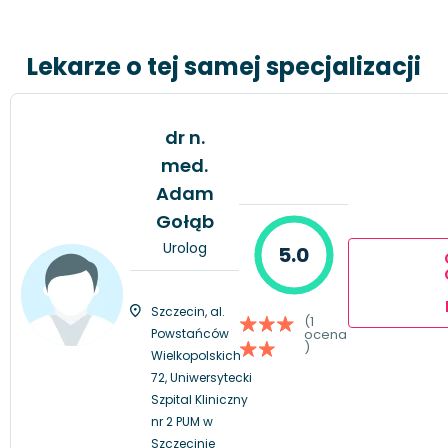
Lekarze o tej samej specjalizacji
dr n.
med.
Adam
Gołąb
Urolog
5.0
Szczecin, al.
(1
Powstańców
ocena
)
Wielkopolskich
72, Uniwersytecki
Szpital Kliniczny
nr 2 PUM w
Szczecinie