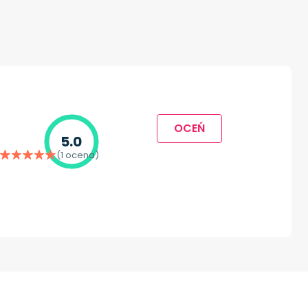
OCEŃ
5.0
(1 ocena)