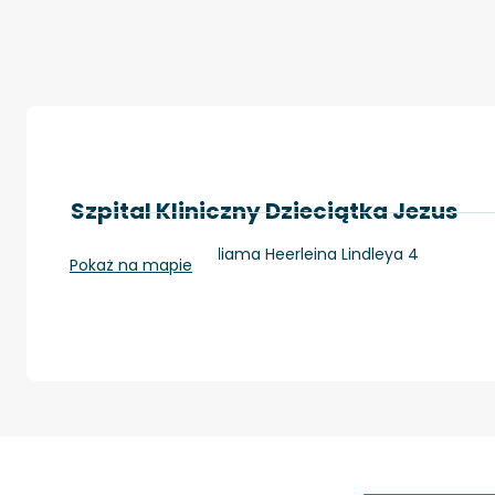
Szpital Kliniczny Dzieciątka Jezus
Warszawa, ul. Williama Heerleina Lindleya 4
Pokaż na mapie