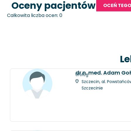
Oceny pacjentów
OCEŃ TEGO
Całkowita liczba ocen: 0
Le
dr n. med. Adam Go
Urolog
Szczecin, al. Powstańców
Szczecinie