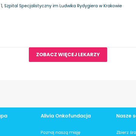
i 1, Szpital Specjalistyczny im Ludwika Rydygiera w Krakowie
ZOBACZ WIĘCEJ LEKARZY
apa
Alivia Onkofundacja
Nasze s
Poznaj naszą misję
Zbierz śr