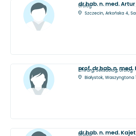
dr hab. n. med. Artur
Urolog
Szczecin, Arkońska 4, S
prof. dr hab. n. med
Chirurg, Seksuolog, Urolog
Białystok, Waszyngtona 1
dr hab. n. med. Kaje
Urolog