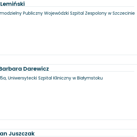
 Lemiński
amodzielny Publiczny Wojewódzki Szpital Zespolony w Szczecinie
. Barbara Darewicz
5a, Uniwersytecki Szpital Kliniczny w Białymstoku
tan Juszczak