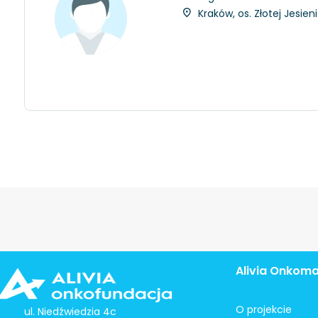
Kraków, os. Złotej Jesien
Alivia Onkom
O projekcie
ul. Niedźwiedzia 4c