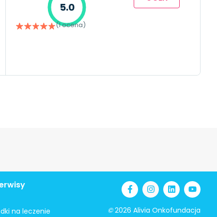
5.0
(1 ocena)
erwisy
©
2026 Alivia Onkofundacja
odki na leczenie