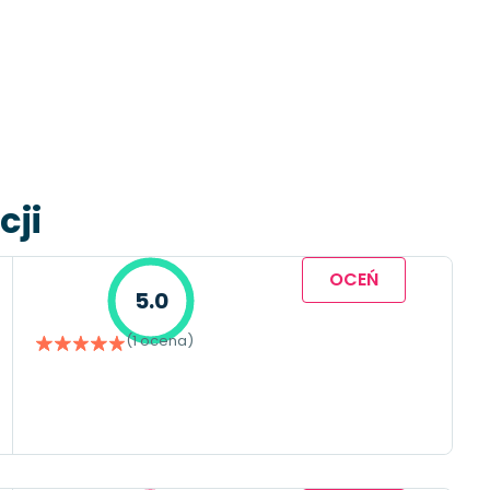
cji
OCEŃ
5.0
(1 ocena)