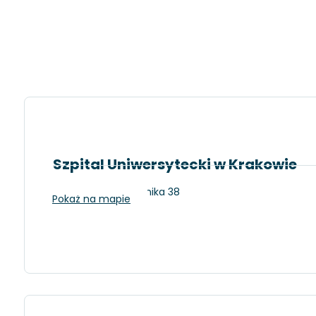
Szpital Uniwersytecki w Krakowie
Kraków, ul. Kopernika 38
Pokaż na mapie