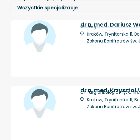
dr n. med. Dariusz 
Chirurg
Kraków, Trynitarska 11, 
Zakonu Bonifratrów św.
dr n. med. Krzysztof
Chirurg onkologiczny, Chiru
Kraków, Trynitarska 11, 
Zakonu Bonifratrów św.