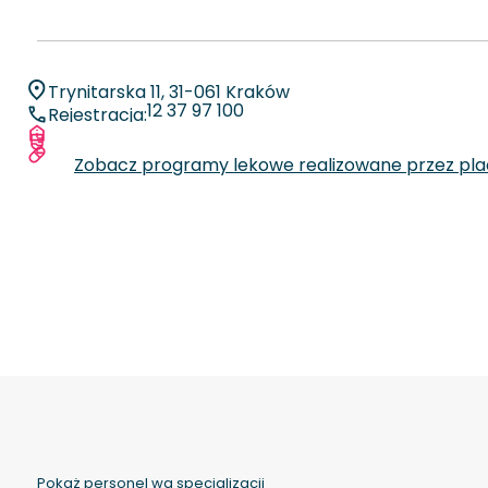
Trynitarska 11, 31-061 Kraków
12 37 97 100
Rejestracja:
Więcej informacji o placówce
Zobacz specjalizacje oraz liczby zabiegów
Zobacz programy lekowe realizowane przez pl
Pokaż personel wg specjalizacji