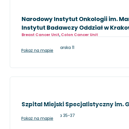
Narodowy Instytut Onkologii im. Ma
Instytut Badawczy Oddział w Krako
Breast Cancer Unit
,
Colon Cancer Unit
Kraków, ul. Garncarska 11
Pokaż na mapie
Szpital Miejski Specjalistyczny im.
Kraków, Prądnicka 35-37
Pokaż na mapie