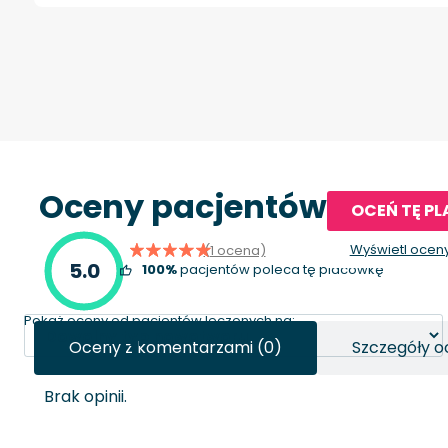
Oceny pacjentów
OCEŃ TĘ P
Wyświetl ocen
(1 ocena)
5.0
100%
pacjentów poleca tę placówkę
Pokaż oceny od pacjentów leczonych na:
Oceny z komentarzami (0)
Szczegóły o
Brak opinii.