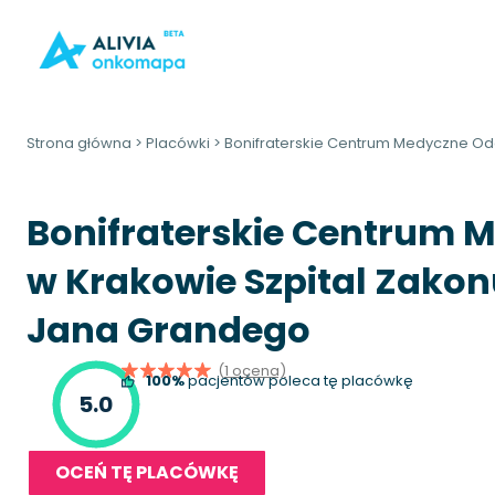
Strona główna
>
Placówki
>
Bonifraterskie Centrum Medyczne Oddz
Bonifraterskie Centrum M
w Krakowie Szpital Zakon
Jana Grandego
(1 ocena)
100%
pacjentów poleca tę placówkę
5.0
OCEŃ TĘ PLACÓWKĘ