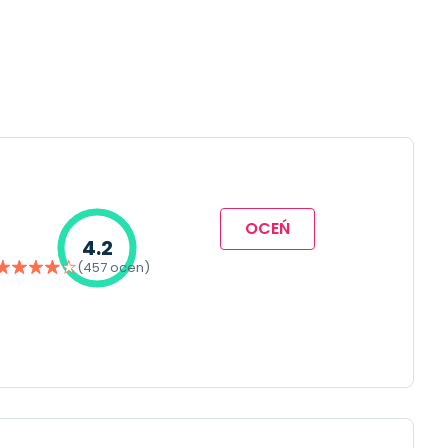
OCEŃ
4.2
(457 ocen)