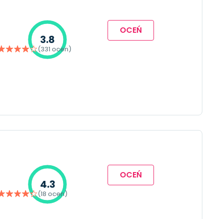
OCEŃ
3.8
(331 ocen)
OCEŃ
4.3
(18 ocen)