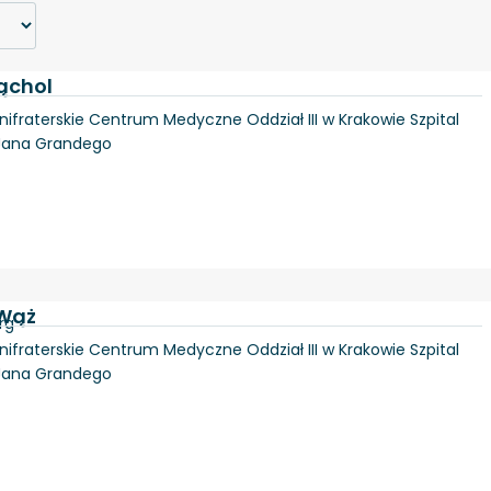
Wąchol
Bonifraterskie Centrum Medyczne Oddział III w Krakowie Szpital
 Jana Grandego
 Wąż
rg
Bonifraterskie Centrum Medyczne Oddział III w Krakowie Szpital
 Jana Grandego