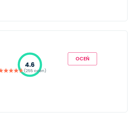
OCEŃ
4.6
(255 ocen)