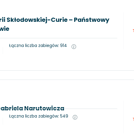
rii Skłodowskiej-Curie – Państwowy
wie
Łączna liczba zabiegów: 914
 Gabriela Narutowicza
Łączna liczba zabiegów: 549