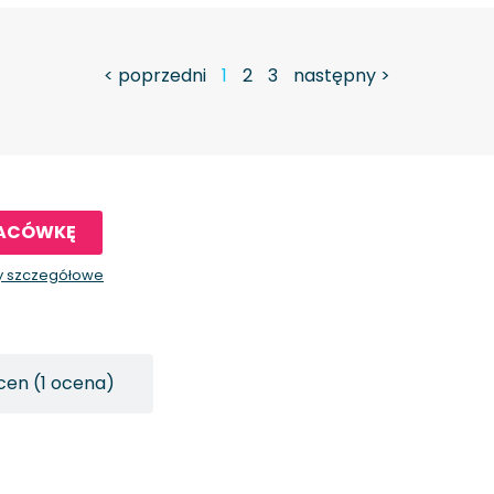
< poprzedni
1
2
3
następny >
LACÓWKĘ
y szczegółowe
cen (1 ocena)