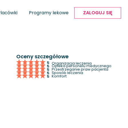
Placówki
Programy lekowe
ZALOGUJ SIĘ
Oceny szczegółowe
5
Organizacja leczenia
Opieka personelu medycznego
5
Przestrzeganie praw pacjenta
5
Sposób leczenia
5
Komfort
5