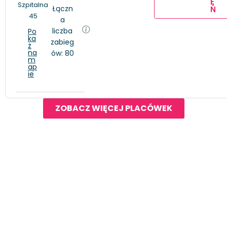
E
Szpitalna
Łączn
Ń
45
a
liczba
Po
ka
zabieg
ż
na
ów: 80
m
ap
ie
ZOBACZ WIĘCEJ PLACÓWEK