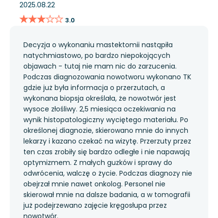
2025.08.22
★★★★★
★★★★★
3.0
Decyzja o wykonaniu mastektomii nastąpiła
natychmiastowo, po bardzo niepokojących
objawach - tutaj nie mam nic do zarzucenia.
Podczas diagnozowania nowotworu wykonano TK
gdzie już była informacja o przerzutach, a
wykonana biopsja określała, że nowotwór jest
wysoce złośliwy. 2,5 miesiąca oczekiwania na
wynik histopatologiczny wyciętego materiału. Po
określonej diagnozie, skierowano mnie do innych
lekarzy i kazano czekać na wizytę. Przerzuty przez
ten czas zrobiły się bardzo odległe i nie napawają
optymizmem. Z małych guzków i sprawy do
odwrócenia, walczę o życie. Podczas diagnozy nie
obejrzał mnie nawet onkolog. Personel nie
skierował mnie na dalsze badania, a w tomografii
już podejrzewano zajęcie kręgosłupa przez
nowotwór.