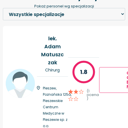
Pokaż personel wg specjalizacji
lek.
Adam
Matuszc
zak
Chirurg
1.8
Pleszew,
(1
Poznańska 125a,
ocena
)
Pleszewskie
Centrum
Medyczne w
Pleszewie sp. z
o.o.