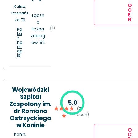
O
Kalisz,
C
Poznańs
E
Łączn
Ń
ka 79
a
liczba
Po
ka
zabieg
ż
na
ów: 52
m
ap
ie
Wojewódzki
Szpital
5.0
Zespolony im.
(7
dr Romana
ocen)
Ostrzyckiego
w Koninie
O
C
Konin,