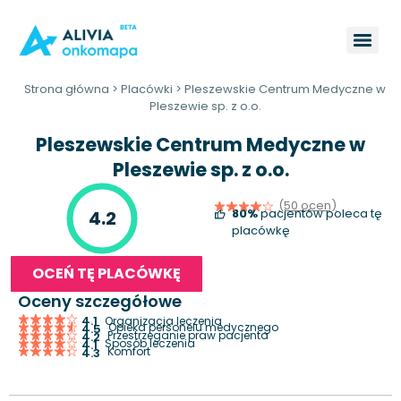
Strona główna
>
Placówki
>
Pleszewskie Centrum Medyczne w
Pleszewie sp. z o.o.
Pleszewskie Centrum Medyczne w
Pleszewie sp. z o.o.
(50 ocen)
80%
pacjentów poleca tę
4.2
placówkę
OCEŃ TĘ PLACÓWKĘ
Oceny szczegółowe
4.1
Organizacja leczenia
Opieka personelu medycznego
4.5
Przestrzeganie praw pacjenta
4.2
Sposób leczenia
4.1
Komfort
4.3