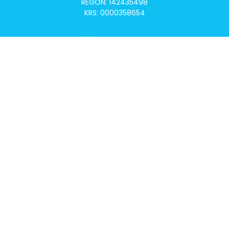
REGON: 142435498
KRS: 0000358654
Alivia Onkomapa
O projekcie
Lista placówek
Lista lekarzy
Programy lekowe
Klauzula informacyjna
Polityka prywatności
Regulamin
Kontakt
Alivia Onkofundacja
Poznaj naszą misję
Przeczytaj aktualności
Zostań Podopiecznym