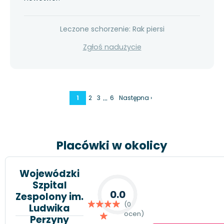
Leczone schorzenie: Rak piersi
Zgłoś nadużycie
…
1
2
3
6
Następna ›
Placówki w okolicy
Wojewódzki
Szpital
0.0
Zespolony im.
(0
Ludwika
ocen)
Perzyny