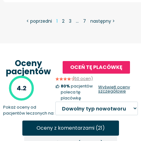
< poprzedni
1
2
3
…
7
następny >
Oceny
OCEŃ TĘ PLACÓWKĘ
pacjentów
(50 ocen)
80%
pacjentów
4.2
Wyświetl oceny
szczegółowe
poleca tę
placówkę
Pokaż oceny od
pacjentów leczonych na:
Oceny z komentarzami (21)