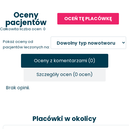
Oceny
OCEŃ TĘ PLACÓWKĘ
pacjentów
Całkowita liczba ocen: 0
Pokaż oceny od
pacjentów leczonych na:
Oceny z komentarzami (0)
Szczegóły ocen (0 ocen)
Brak opinii.
Placówki w okolicy