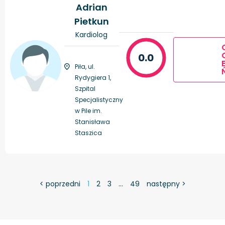
Adrian
Pietkun
Kardiolog
0.0
Piła, ul.
Rydygiera 1,
Szpital
Specjalistyczny
w Pile im.
Stanisława
Staszica
< poprzedni
1
2
3
…
49
następny >