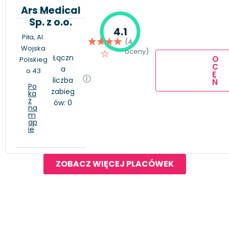
Ars Medical
Sp. z o.o.
4.1
Piła, Al.
(4
Wojska
oceny)
Łączn
O
Polskieg
C
a
o 43
E
liczba
Ń
Po
zabieg
ka
ż
ów: 0
na
m
ap
ie
ZOBACZ WIĘCEJ PLACÓWEK