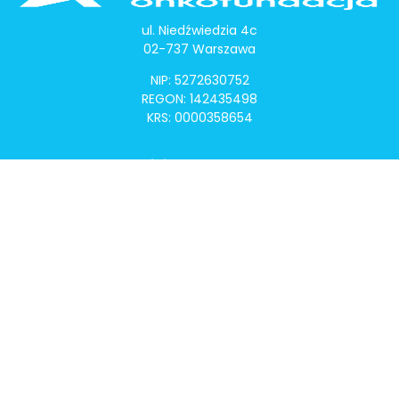
ul. Niedźwiedzia 4c
02-737 Warszawa
NIP: 5272630752
REGON: 142435498
KRS: 0000358654
Alivia Onkomapa
O projekcie
Lista placówek
Lista lekarzy
Programy lekowe
Klauzula informacyjna
Polityka prywatności
Regulamin
Kontakt
Alivia Onkofundacja