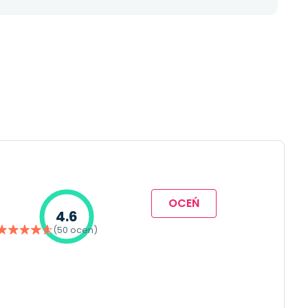
OCEŃ
4.6
(50 ocen)