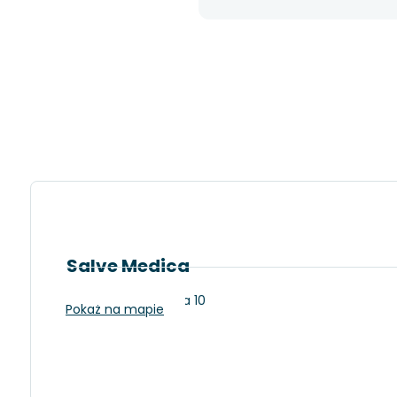
Salve Medica
Łódź, Szparagowa 10
Pokaż na mapie