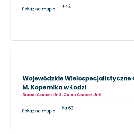
Łódź, ul. Północna 42
Pokaż na mapie
Wojewódzkie Wielospecjalistyczne C
M. Kopernika w Łodzi
Breast Cancer Unit
,
Colon Cancer Unit
Łódź, ul. Pabianicka 62
Pokaż na mapie