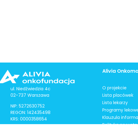
Alivia Onkom
O projekcie
ul. Niedźwiedzia 4c
02-737 Warszawa
Lista placówek
Lista lekarzy
NIP: 5272630752
Programy lekow
REGON: 142435498
Klauzula inform
KRS: 0000358654
Polityka prywatn
Regulamin