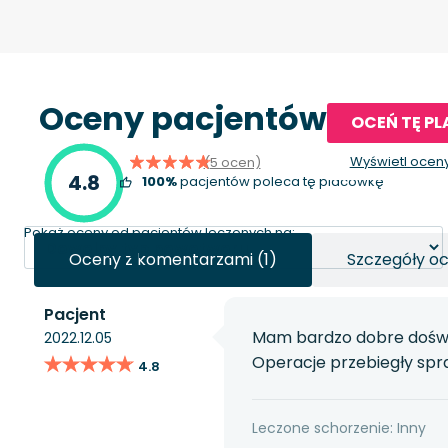
Oceny pacjentów
OCEŃ TĘ P
Wyświetl ocen
(5 ocen)
4.8
100%
pacjentów poleca tę placówkę
Pokaż oceny od pacjentów leczonych na:
Oceny z komentarzami (1)
Szczegóły o
Pacjent
Mam bardzo dobre doświad
2022.12.05
★★★★★
★★★★★
Operacje przebiegły spr
4.8
Leczone schorzenie: Inny