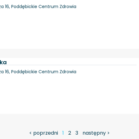
cza 16, Poddębickie Centrum Zdrowia
ska
cza 16, Poddębickie Centrum Zdrowia
< poprzedni
1
2
3
następny >