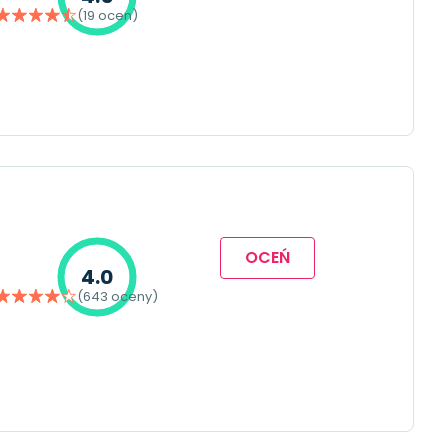
(19 ocen)
OCEŃ
4.0
(643 oceny)