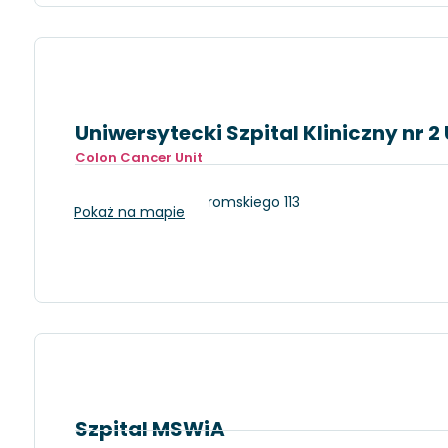
Uniwersytecki Szpital Kliniczny nr
Colon Cancer Unit
Łódź, Stefana Żeromskiego 113
Pokaż na mapie
Szpital MSWiA