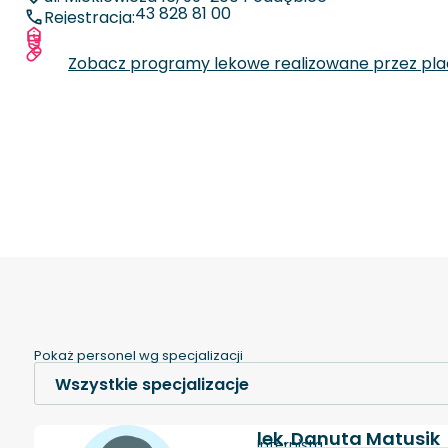
43 828 81 00
Rejestracja:
Więcej informacji o placówce
Zobacz specjalizacje oraz liczby zabiegów
Zobacz programy lekowe realizowane przez pl
Pokaż personel wg specjalizacji
lek. Danuta Matusik
Internista