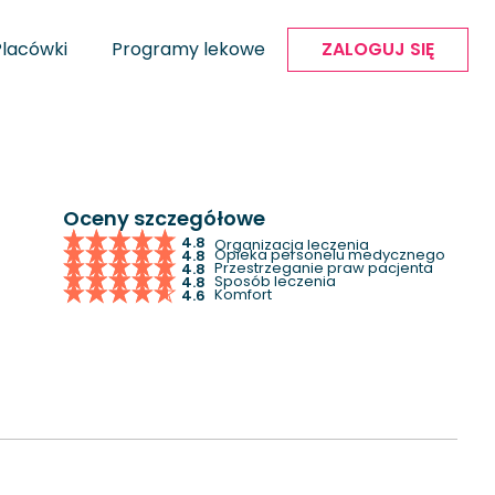
Placówki
Programy lekowe
ZALOGUJ SIĘ
Oceny szczegółowe
4.8
Organizacja leczenia
Opieka personelu medycznego
4.8
Przestrzeganie praw pacjenta
4.8
Sposób leczenia
4.8
Komfort
4.6