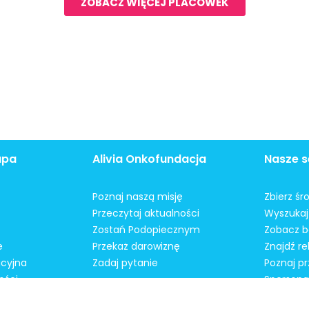
ZOBACZ WIĘCEJ PLACÓWEK
apa
Alivia Onkofundacja
Nasze s
Poznaj naszą misję
Zbierz śr
Przeczytaj aktualności
Wyszukaj 
Zostań Podopiecznym
Zobacz b
e
Przekaż darowiznę
Znajdź r
acyjna
Zadaj pytanie
Poznaj pr
ości
Spersonal