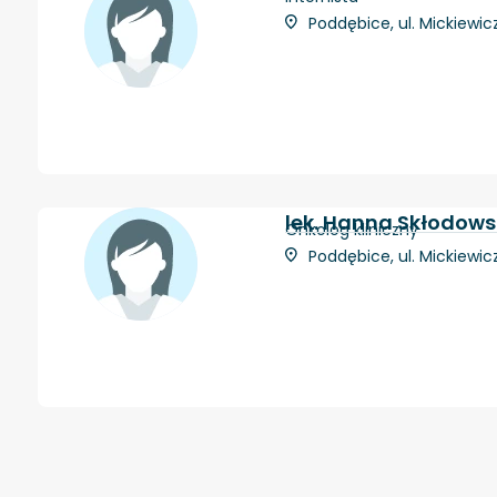
Poddębice, ul. Mickiewi
lek. Hanna Skłodow
Onkolog kliniczny
Poddębice, ul. Mickiewi