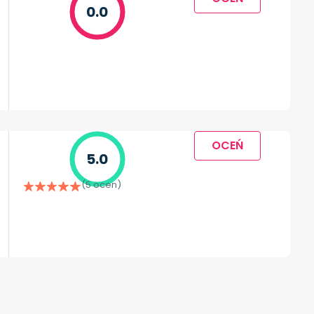
0.0
OCEŃ
5.0
(5 ocen)