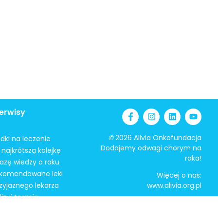
erwisy
©
2026 Alivia Onkofundacja
odki na leczenie
Dodajemy odwagi chorym na
najkrótszą kolejkę
raka!
azę wiedzy o raku
ekomendowane leki
Więcej o nas:
zyjaznego lekarza
www.alivia.org.pl
izuj terapię