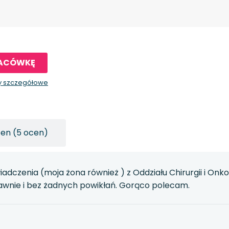
LACÓWKĘ
y szczegółowe
cen (5 ocen)
czenia (moja żona również ) z Oddziału Chirurgii i Onkol
awnie i bez żadnych powikłań. Gorąco polecam.