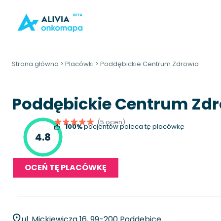
Strona główna
>
Placówki
>
Poddębickie Centrum Zdrowia
Poddębickie Centrum Zd
(5 ocen)
100%
pacjentów poleca tę placówkę
4.8
OCEŃ TĘ PLACÓWKĘ
ul. Mickiewicza 16, 99-200 Poddębice