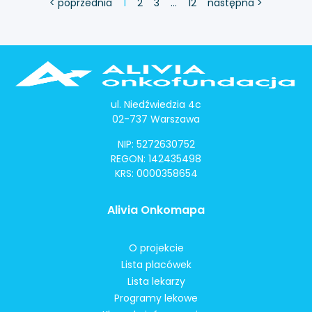
< poprzednia
1
2
3
…
12
następna >
ul. Niedźwiedzia 4c
02-737 Warszawa
NIP: 5272630752
REGON: 142435498
KRS: 0000358654
Alivia Onkomapa
O projekcie
Lista placówek
Lista lekarzy
Programy lekowe