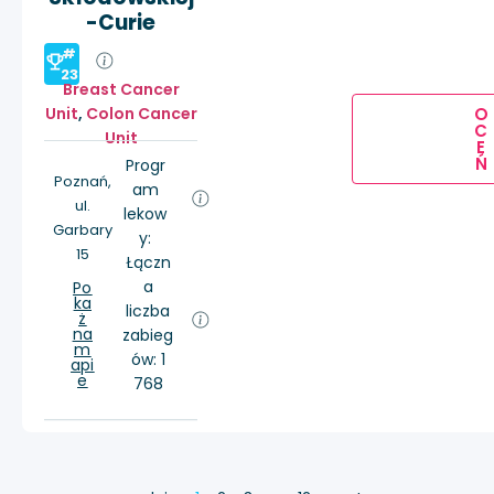
-Curie
#
23
Breast Cancer
Unit
,
Colon Cancer
O
C
Unit
E
Ń
Progr
Poznań,
am
ul.
lekow
Garbary
y:
15
Łączn
a
Po
ka
liczba
ż
na
zabieg
m
ów: 1
api
e
768