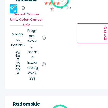
(760
#1
ocen)
4
Breast Cancer
Unit
,
Colon Cancer
Unit
O
Progr
C
Gdańsk,
E
am
Ń
ul.
lekow
Dębinki 7
y:
Łączn
Po
ka
a
ż
na
liczba
m
zabieg
api
e
ów: 2
233
Radomskie