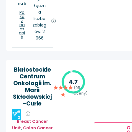
na 5
Łączn
a
Po
ka
liczba
ż
na
zabieg
m
ów: 2
api
e
966
Białostockie
Centrum
4.7
Onkologii im.
(954
Marii
oceny)
Skłodowskiej
-Curie
#
2
Breast Cancer
O
Unit
,
Colon Cancer