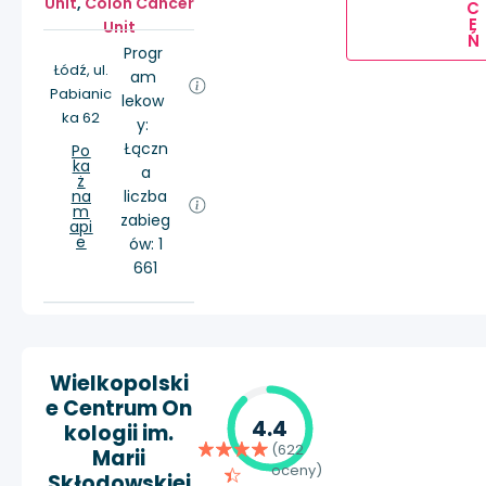
Unit
,
Colon Cancer
C
E
Unit
Ń
Progr
Łódź, ul.
am
Pabianic
lekow
ka 62
y:
Łączn
Po
ka
a
ż
na
liczba
m
zabieg
api
e
ów: 1
661
Wielkopolski
e Centrum On
4.4
kologii im.
(622
Marii
oceny)
Skłodowskiej