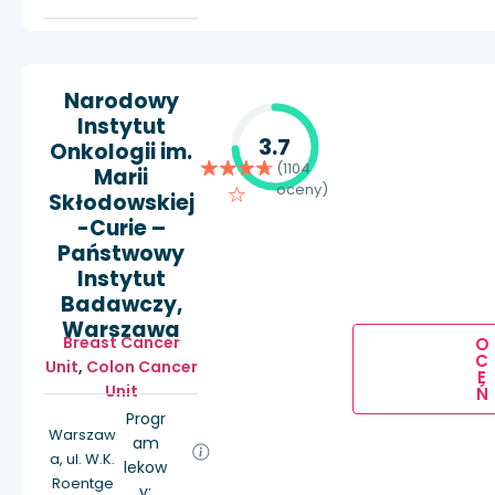
Narodowy
Instytut
3.7
Onkologii im.
(1104
Marii
oceny)
Skłodowskiej
-Curie –
Państwowy
Instytut
Badawczy,
Warszawa
Breast Cancer
O
C
Unit
,
Colon Cancer
E
Unit
Ń
Progr
Warszaw
am
a, ul. W.K.
lekow
Roentge
y: