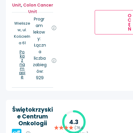
Unit
,
Colon Cancer
Unit
O
Progr
C
Wielisze
E
am
Ń
w, ul.
lekow
Kościeln
y:
a 61
Łączn
a
Po
ka
liczba
ż
na
zabieg
m
ów:
api
e
929
Świętokrzyski
e Centrum
4.3
Onkologii
(764
#