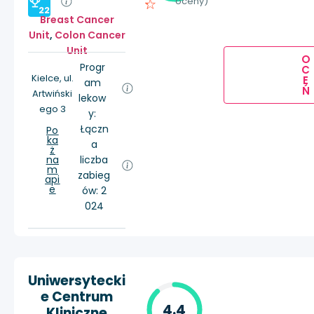
oceny)
22
Breast Cancer
Unit
,
Colon Cancer
Unit
O
Progr
C
Kielce, ul.
E
am
Ń
Artwiński
lekow
ego 3
y:
Łączn
Po
ka
a
ż
na
liczba
m
zabieg
api
e
ów: 2
024
Uniwersytecki
e Centrum
4.4
Kliniczne