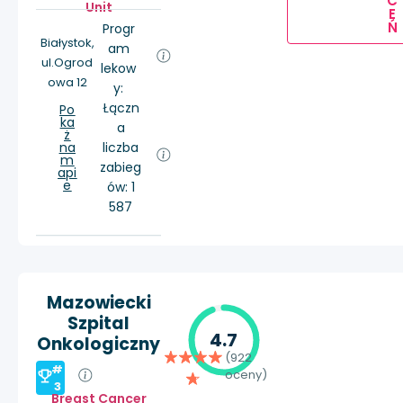
C
Unit
E
Ń
Progr
Białystok,
am
ul.Ogrod
lekow
owa 12
y:
Łączn
Po
ka
a
ż
na
liczba
m
zabieg
api
e
ów: 1
587
Mazowiecki
Szpital
4.7
Onkologiczny
(922
#
oceny)
3
Breast Cancer