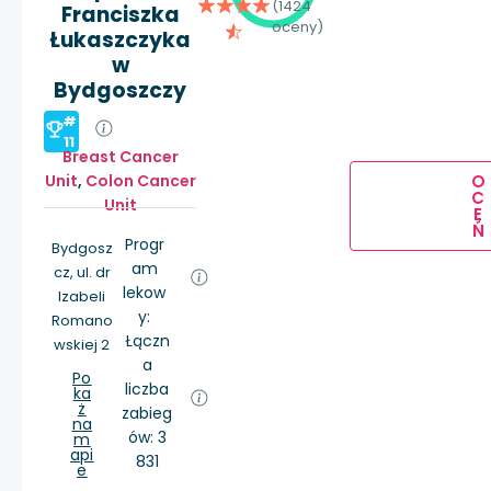
(1424
Franciszka
oceny)
Łukaszczyka
w
Bydgoszczy
#
11
Breast Cancer
O
Unit
,
Colon Cancer
C
Unit
E
Ń
Progr
Bydgosz
am
cz, ul. dr
lekow
Izabeli
y:
Romano
Łączn
wskiej 2
a
Po
liczba
ka
ż
zabieg
na
ów: 3
m
api
831
e