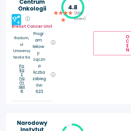
Centrum
4.8
Onkologii
(666
#
ocen)
4
Breast Cancer Unit
Progr
O
Radom,
am
C
ul.
E
lekow
Ń
Uniwersy
y:
tecka 6a
Łączn
a
Po
ka
liczba
ż
na
zabieg
m
ów:
api
e
623
Narodowy
Instytut