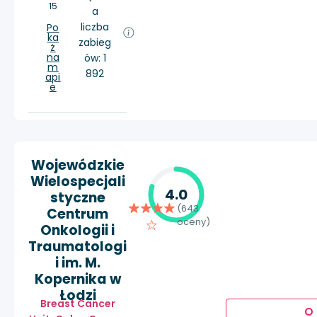
15
a
liczba
Po
ka
zabieg
ż
na
ów: 1
m
892
api
e
Wojewódzkie
Wielospecjali
4.0
styczne
(643
Centrum
oceny)
Onkologii i
Traumatologi
i im. M.
Kopernika w
Łodzi
Breast Cancer
O