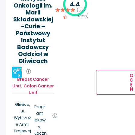
4.4
Onkologii im.
(657
Marii
ocen)
Skłodowskiej
-Curie –
Państwowy
Instytut
Badawczy
Oddział w
Gliwicach
#1
O
5
Breast Cancer
C
E
Unit
,
Colon Cancer
Ń
Unit
Gliwice,
Progr
ul.
am
Wybrzeż
lekow
e Armii
y:
Krajowej
Łączn