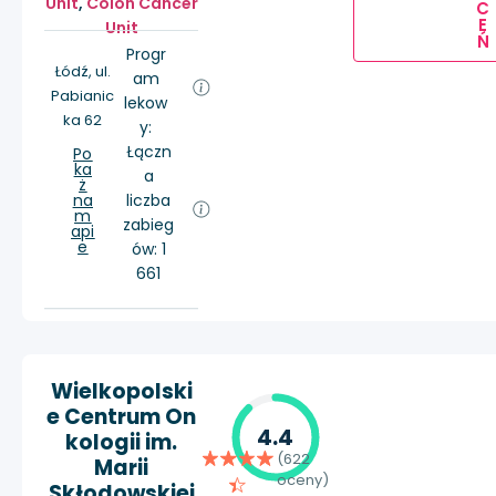
Unit
,
Colon Cancer
C
E
Unit
Ń
Progr
Łódź, ul.
am
Pabianic
lekow
ka 62
y:
Łączn
Po
ka
a
ż
na
liczba
m
zabieg
api
e
ów: 1
661
Wielkopolski
e Centrum On
4.4
kologii im.
(622
Marii
oceny)
Skłodowskiej