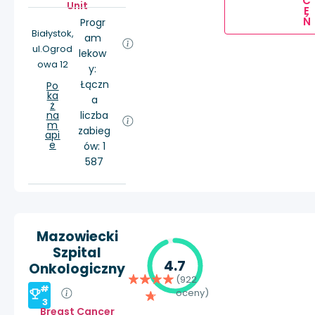
C
Unit
E
Ń
Progr
Białystok,
am
ul.Ogrod
lekow
owa 12
y:
Łączn
Po
ka
a
ż
na
liczba
m
zabieg
api
e
ów: 1
587
Mazowiecki
Szpital
4.7
Onkologiczny
(922
#
oceny)
3
Breast Cancer