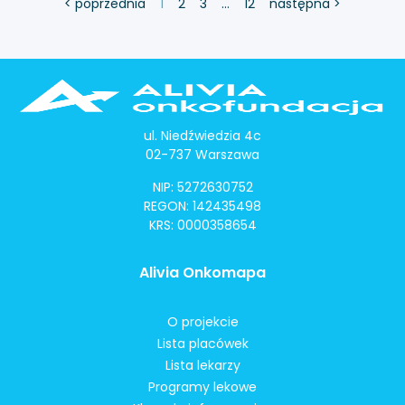
< poprzednia
1
2
3
…
12
następna >
ul. Niedźwiedzia 4c
02-737 Warszawa
NIP: 5272630752
REGON: 142435498
KRS: 0000358654
Alivia Onkomapa
O projekcie
Lista placówek
Lista lekarzy
Programy lekowe