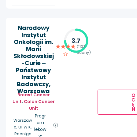
Narodowy
Instytut
3.7
Onkologii im.
(1103
Marii
oceny)
Skłodowskiej
-Curie –
Państwowy
Instytut
Badawczy,
Warszawa
Breast Cancer
O
C
Unit
,
Colon Cancer
E
Unit
Ń
Progr
Warszaw
am
a, ul. W.K.
lekow
Roentge
y: