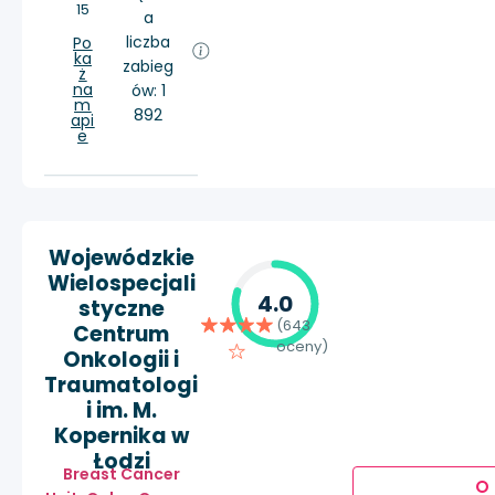
15
a
liczba
Po
ka
zabieg
ż
na
ów: 1
m
892
api
e
Wojewódzkie
Wielospecjali
4.0
styczne
(643
Centrum
oceny)
Onkologii i
Traumatologi
i im. M.
Kopernika w
Łodzi
Breast Cancer
O