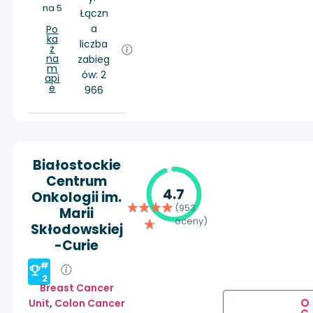
na 5
Łączn
a
Po
ka
liczba
ż
na
zabieg
m
ów: 2
api
e
966
Białostockie
Centrum
4.7
Onkologii im.
(953
Marii
oceny)
Skłodowskiej
-Curie
#
2
Breast Cancer
O
Unit
,
Colon Cancer