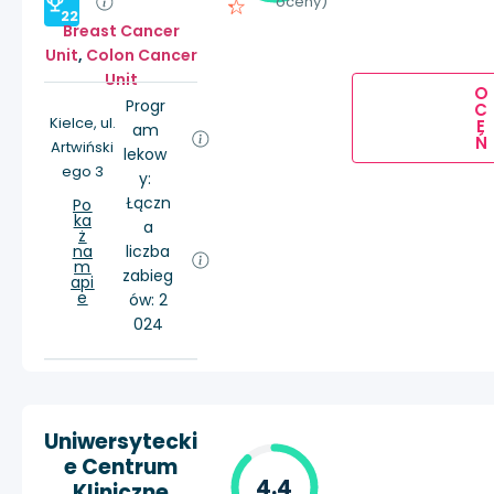
oceny)
22
Breast Cancer
Unit
,
Colon Cancer
Unit
O
Progr
C
Kielce, ul.
E
am
Ń
Artwiński
lekow
ego 3
y:
Łączn
Po
ka
a
ż
na
liczba
m
zabieg
api
e
ów: 2
024
Uniwersytecki
e Centrum
4.4
Kliniczne