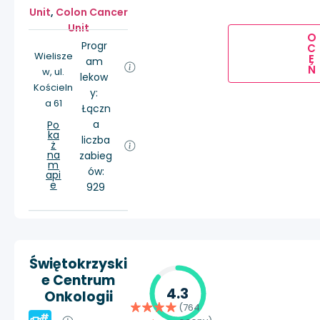
Unit
,
Colon Cancer
Unit
O
Progr
C
Wielisze
E
am
Ń
w, ul.
lekow
Kościeln
y:
a 61
Łączn
a
Po
ka
liczba
ż
na
zabieg
m
ów:
api
e
929
Świętokrzyski
e Centrum
4.3
Onkologii
(764
#