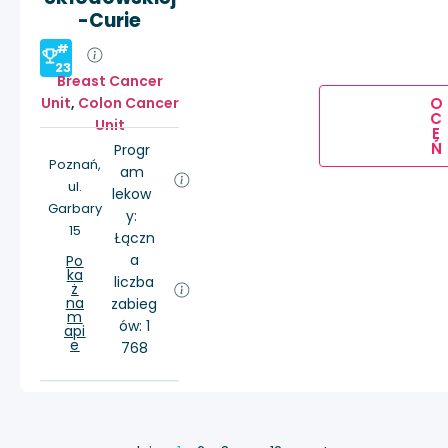
-Curie
#
23
Breast Cancer
Unit
,
Colon Cancer
O
C
Unit
E
Ń
Progr
Poznań,
am
ul.
lekow
Garbary
y:
15
Łączn
a
Po
ka
liczba
ż
na
zabieg
m
ów: 1
api
e
768