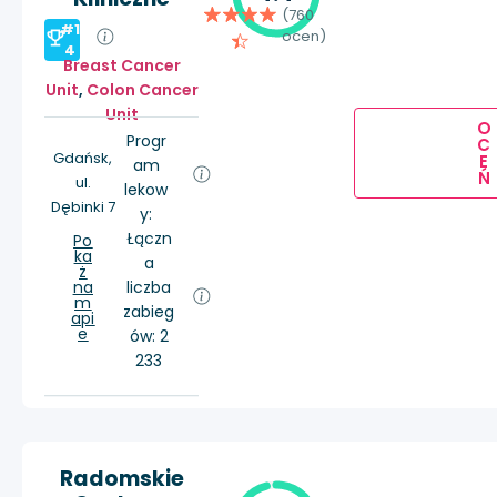
(760
#1
ocen)
4
Breast Cancer
Unit
,
Colon Cancer
Unit
O
Progr
C
Gdańsk,
E
am
Ń
ul.
lekow
Dębinki 7
y:
Łączn
Po
ka
a
ż
na
liczba
m
zabieg
api
e
ów: 2
233
Radomskie