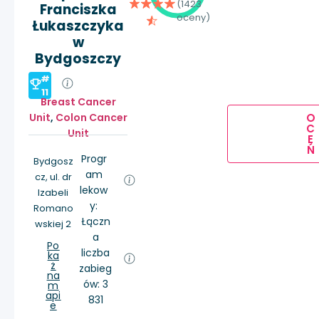
(1423
Franciszka
oceny)
Łukaszczyka
w
Bydgoszczy
#
11
Breast Cancer
O
Unit
,
Colon Cancer
C
Unit
E
Ń
Progr
Bydgosz
am
cz, ul. dr
lekow
Izabeli
y:
Romano
Łączn
wskiej 2
a
Po
liczba
ka
ż
zabieg
na
ów: 3
m
api
831
e