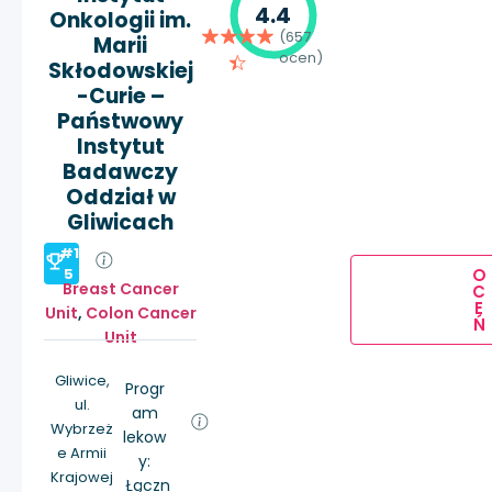
4.4
Onkologii im.
(657
Marii
ocen)
Skłodowskiej
-Curie –
Państwowy
Instytut
Badawczy
Oddział w
Gliwicach
#1
O
5
Breast Cancer
C
E
Unit
,
Colon Cancer
Ń
Unit
Gliwice,
Progr
ul.
am
Wybrzeż
lekow
e Armii
y:
Krajowej
Łączn