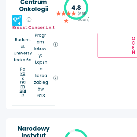
Centrum
4.8
Onkologii
(665
#
ocen)
4
Breast Cancer Unit
Progr
O
Radom,
am
C
ul.
E
lekow
Ń
Uniwersy
y:
tecka 6a
Łączn
a
Po
ka
liczba
ż
na
zabieg
m
ów:
api
e
623
Narodowy
Instytut